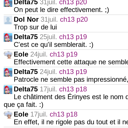
Delta75
31juil.
ch13 p20
On peut le dire effectivement. ;)
Dol Nor
31juil.
ch13 p20
Trop sur de lui
Delta75
25juil.
ch13 p19
C'est ce qu'il semblerait. :)
Eole
24juil.
ch13 p19
Effectivement cette attaque ne semble l
Delta75
24juil.
ch13 p19
Patrocle ne semble pas impressionné, 
Delta75
17juil.
ch13 p18
Le châtiment des Érinyes est le nom 
que ça fait. :)
Eole
17juil.
ch13 p18
En effet, il ne rigole pas du tout et il