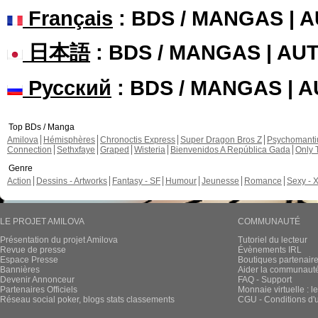
Français
: BDS / MANGAS | 
日本語
: BDS / MANGAS | A
Русский
: BDS / MANGAS | 
Top BDs / Manga
Amilova
Hémisphères
Chronoctis Express
Super Dragon Bros Z
Psychomant
Connection
Sethxfaye
Graped
Wisteria
Bienvenidos A República Gada
Only 
Genre
Action
Dessins - Artworks
Fantasy - SF
Humour
Jeunesse
Romance
Sexy - 
LE PROJET AMILOVA
COMMUNAUTÉ
Présentation du projet Amilova
Tutoriel du lecteur
Revue de presse
Évènements IRL
Espace Presse
Boutiques partenair
Bannières
Aider la communauté 
Devenir Annonceur
FAQ - Support
Partenaires Officiels
Monnaie virtuelle : l
Réseau social poker, blogs stats classements
CGU - Conditions d'ut