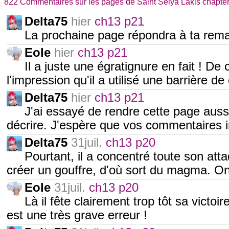
822 Commentaires sur les pages de Saint Seiya Lakis chapte
Delta75
hier
ch13 p21
La prochaine page répondra à ta rema
Eole
hier
ch13 p21
Il a juste une égratignure en fait ! De c
l'impression qu'il a utilisé une barrière 
Delta75
hier
ch13 p21
J'ai essayé de rendre cette page aussi 
décrire. J'espère que vos commentaires 
Delta75
31juil.
ch13 p20
Pourtant, il a concentré toute son attaqu
créer un gouffre, d'où sort du magma. On
Eole
31juil.
ch13 p20
Là il fête clairement trop tôt sa victo
est une très grave erreur !