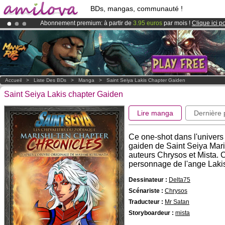
BDs, mangas, communauté !
Abonnement premium: à partir de
3.95 euros
par mois !
Clique ici p
Déjà 100000
membres
et 1000
BDs & Mangas
!
Le
Kickstarter Amilova est désormais lancé
!.
Accueil
>
Liste Des BDs
>
Manga
>
Saint Seiya Lakis Chapter Gaiden
Saint Seiya Lakis chapter Gaiden
Lire manga
Dernière
Ce one-shot dans l'univer
gaiden de Saint Seiya Mari
auteurs Chrysos et Mista. C'
personnage de l'ange Laki
Dessinateur :
Delta75
Scénariste :
Chrysos
Traducteur :
Mr Satan
Storyboardeur :
mista