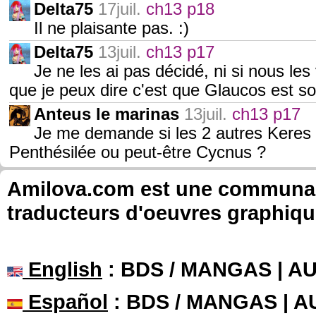
Delta75
17juil.
ch13 p18
Il ne plaisante pas. :)
Delta75
13juil.
ch13 p17
Je ne les ai pas décidé, ni si nous le
que je peux dire c'est que Glaucos est s
Anteus le marinas
13juil.
ch13 p17
Je me demande si les 2 autres Keres
Penthésilée ou peut-être Cycnus ?
Amilova.com est une communauté
traducteurs d'oeuvres graphiqu
English
: BDS / MANGAS | 
Español
: BDS / MANGAS | 