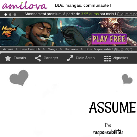
BDs, mangas, communauté !
Abonnement premium: à partir de
3.95 euros
par mois !
Clique ici p
Le
Kickstarter Amilova est désormais lancé
!.
Déjà 134393
membres
et 1208
BDs & Mangas
!
Accueil
>
Liste Des BDs
>
Manga
>
Romance
>
Sois Responsable ! 責任とってね！
Favoris
Partager
Plein écran
Vignettes
ASSUME
tes
responsabilités