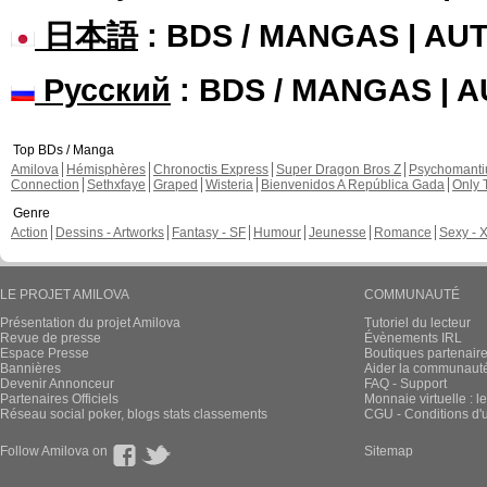
日本語
: BDS / MANGAS | A
Русский
: BDS / MANGAS | 
Top BDs / Manga
Amilova
Hémisphères
Chronoctis Express
Super Dragon Bros Z
Psychomant
Connection
Sethxfaye
Graped
Wisteria
Bienvenidos A República Gada
Only 
Genre
Action
Dessins - Artworks
Fantasy - SF
Humour
Jeunesse
Romance
Sexy - 
LE PROJET AMILOVA
COMMUNAUTÉ
Présentation du projet Amilova
Tutoriel du lecteur
Revue de presse
Évènements IRL
Espace Presse
Boutiques partenair
Bannières
Aider la communauté 
Devenir Annonceur
FAQ - Support
Partenaires Officiels
Monnaie virtuelle : l
Réseau social poker, blogs stats classements
CGU - Conditions d'ut
Follow Amilova on
Sitemap