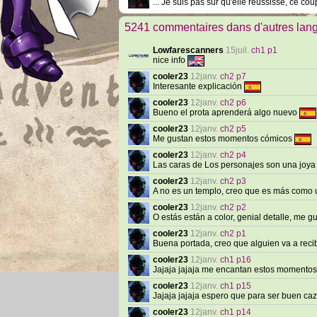
... Je suis pas sûr qu'elle réussisse, ce cou
5241 commentaires dans d'autres lan
Lowfarescanners
15juil.
ch1 p1
nice info
cooler23
12janv.
ch2 p7
Interesante explicación
cooler23
12janv.
ch2 p6
Bueno el prota aprenderá algo nuevo
cooler23
12janv.
ch2 p5
Me gustan estos momentos cómicos
cooler23
12janv.
ch2 p4
Las caras de Los personajes son una joy
cooler23
12janv.
ch2 p3
A no es un templo, creo que es más como u
cooler23
12janv.
ch2 p2
O estás están a color, genial detalle, me g
cooler23
12janv.
ch2 p1
Buena portada, creo que alguien va a reci
cooler23
12janv.
ch1 p16
Jajaja jajaja me encantan estos momentos
cooler23
12janv.
ch1 p15
Jajaja jajaja espero que para ser buen ca
cooler23
12janv.
ch1 p14