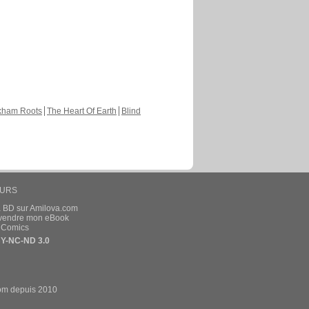
kham Roots
The Heart Of Earth
Blind
EURS
a BD sur Amilova.com
t vendre mon eBook
e Comics
Y-NC-ND 3.0
om depuis 2010