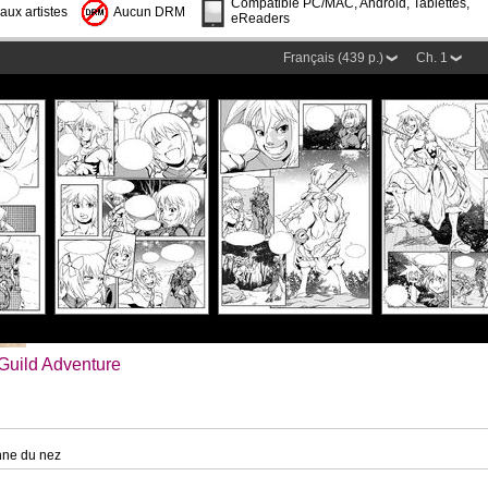
Compatible PC/MAC, Android, Tablettes,
aux artistes
Aucun DRM
eReaders
Français (439 p.)
Ch. 1
Guild Adventure
gnne du nez