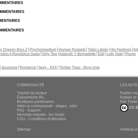
OMMENTAIRES
COMMENTAIRES
MMENTAIRES
COMMENTAIRES
r Dragon Bros Z
Psychomantium
Human Puppets
Tokio Libido
His Feelings
Ar
nidos A República Gada
Only Two
Astaroth Y Bernadette
Edil
Leth Hate
Plume
Jeunesse
Romance
Sexy - XXX
Thriller
Yaoi - Boys love
COMMUNAUTÉ
LES AUT
Tutoriel du lecteur
Publier m
Évènements IRL
Publier e
Boutiques partenaires
Fair Trad
Aider la communauté - stages - jobs
CC B
FAQ - Support
Monnaie virtuelle : les Golds
CGU - Conditions d'utilisation
Sitemap
Amilova.c