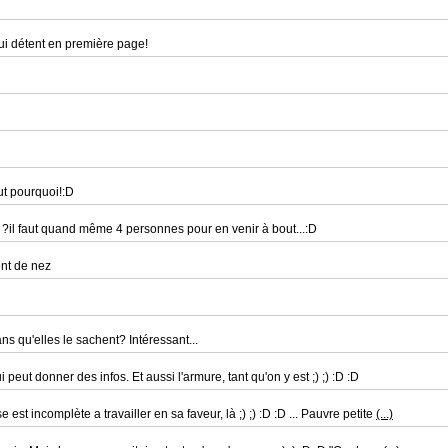
i détent en première page!
ut pourquoi!:D
e ?il faut quand même 4 personnes pour en venir à bout...:D
nt de nez
ns qu'elles le sachent? Intéressant...
peut donner des infos. Et aussi l'armure, tant qu'on y est ;) ;) :D :D
 est incomplète a travailler en sa faveur, là ;) ;) :D :D ... Pauvre petite
(...)