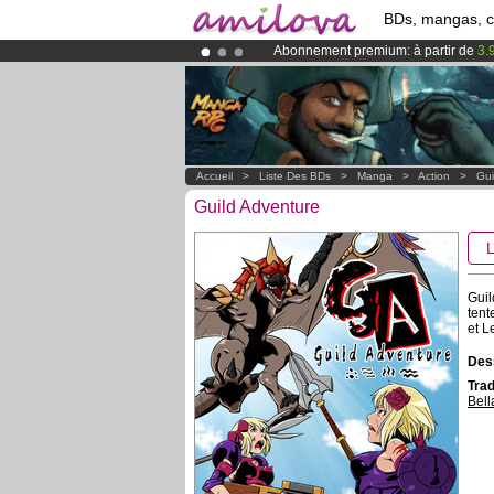
BDs, mangas, 
Abonnement premium: à partir de
3.
Le
Kickstarter Amilova est désormais
Déjà 100000
membres
et 1000
BDs 
Accueil
>
Liste Des BDs
>
Manga
>
Action
>
Gui
Guild Adventure
Guil
tent
et Le
Dess
Trad
Bell