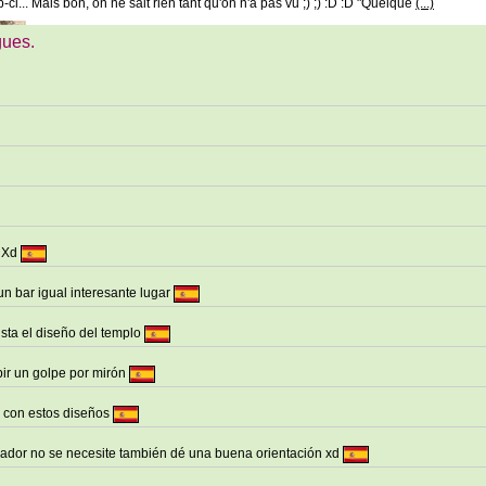
p-ci... Mais bon, on ne sait rien tant qu'on n'a pas vu ;) ;) :D :D "Quelque
(...)
gues.
a Xd
n bar igual interesante lugar
usta el diseño del templo
bir un golpe por mirón
 con estos diseños
zador no se necesite también dé una buena orientación xd