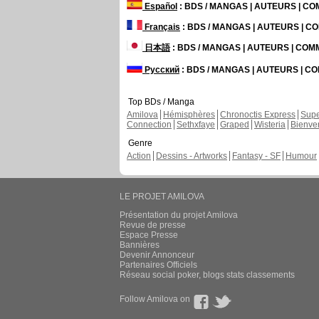
Español
: BDS / MANGAS | AUTEURS | C
Français
: BDS / MANGAS | AUTEURS | 
日本語
: BDS / MANGAS | AUTEURS | CO
Русский
: BDS / MANGAS | AUTEURS | 
Top BDs / Manga
Amilova
Hémisphères
Chronoctis Express
Supe
Connection
Sethxfaye
Graped
Wisteria
Bienve
Genre
Action
Dessins - Artworks
Fantasy - SF
Humour
LE PROJET AMILOVA
Présentation du projet Amilova
Revue de presse
Espace Presse
Bannières
Devenir Annonceur
Partenaires Officiels
Réseau social poker, blogs stats classements
Follow Amilova on