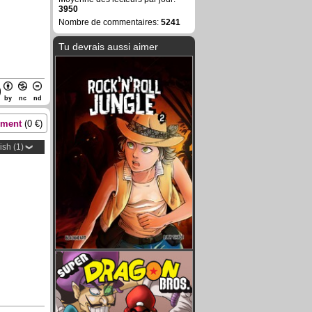
3950
Nombre de commentaires:
5241
Tu devrais aussi aimer
by
nc
nd
ement
(
0
€)
ish (1)