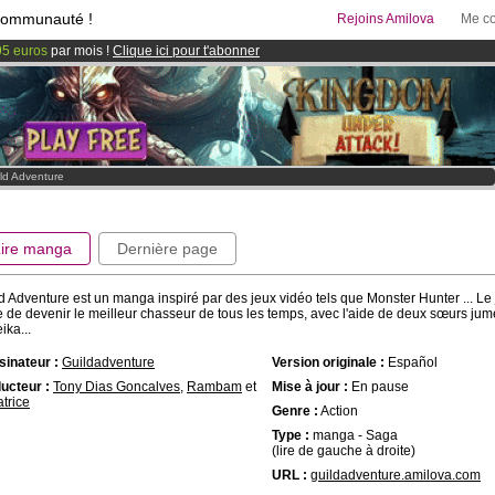
communauté !
Rejoins Amilova
Me co
95 euros
par mois !
Clique ici pour t'abonner
 lancé
!.
& Mangas
!
ld Adventure
Lire manga
Dernière page
d Adventure est un manga inspiré par des jeux vidéo tels que Monster Hunter ... L
e de devenir le meilleur chasseur de tous les temps, avec l'aide de deux sœurs jum
ika...
inateur :
Guildadventure
Version originale :
Español
ucteur :
Tony Dias Goncalves
,
Rambam
et
Mise à jour :
En pause
atrice
Genre :
Action
Type :
manga - Saga
(lire de gauche à droite)
URL :
guildadventure.amilova.com