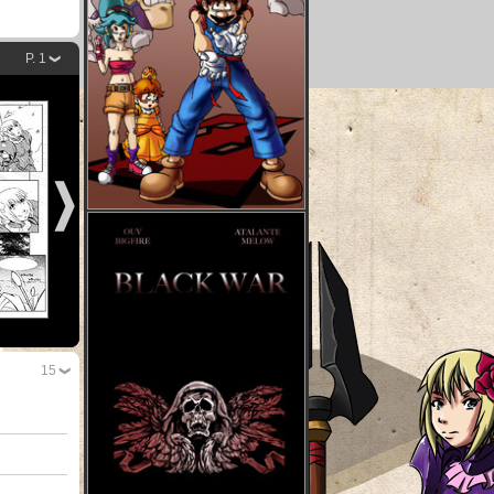
P. 1
15