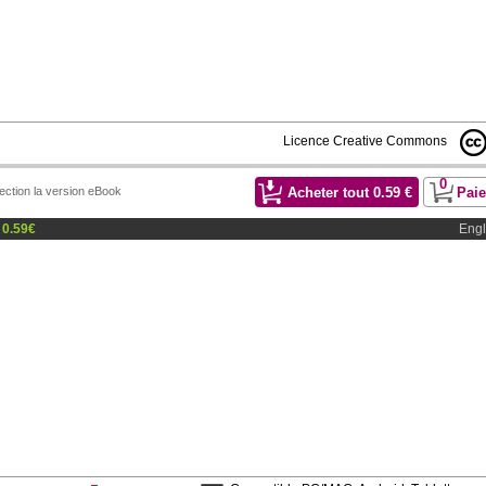
Licence Creative Commons
0
Acheter tout
0.59
€
Pai
lection la version eBook
e
0.59
€
Engl