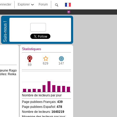
nnecter
Explorer
Forum
Suis-nous !
Statistiques
629
147
69
e jeune Rago
elles: Reika
Nombre de lecteurs par jour
Page publiees Français:
439
Page publiees Español:
478
Nombre de lecteurs:
1640219
Moyenne des lecteurs par jour: