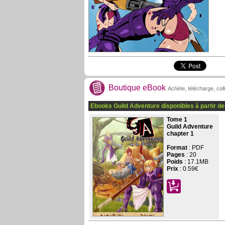
Boutique eBook
Achète, télécharge, col
Ebooks Guild Adventure disponibles à partir d
Tome 1
Guild Adventure
chapter 1
Format
: PDF
Pages
:
20
Poids
: 17.1MB
Prix
:
0.59€