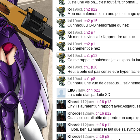
Juste une vision... c'est tout à fait normal...
Iol
19oct.
ch2 p22
Meu normalement on a une petite image qu
Iol
19oct.
ch2 p15
Ouhhhouuu O-O hémorragie du nez
Iol
19oct.
ch2 p7
Ah merci tu viens de l'apprendre un truc
Iol
19oct.
ch2 p1
saignement de nez
Iol
19oct.
ch1 p12
Ça me rappelle pokémon je sais pas du to
Iol
19oct.
ch1 p10
Heu,la bête est pas censé être hyper facil
Iol
19oct.
ch1 p8
Ouhhouu une vue de dessous.... saigneme
EliG
7janv.
ch4 p21
La chute était parfaite XD
Khordel
12janv.
ch16 p13
Oh? Ils auraient un rapport avec Asgard, sa
Khordel
12janv.
ch16 p12
Ouais, ce serait bête de perdre un corps qui 
Khordel
12janv.
ch16 p11
... Bon, ben au moins le fait que sa symbiose
Khordel
12janv.
ch16 p8