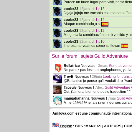
Parece un buen lugar para vivir, hasta tie
cooler23
12janv.
ch1 p13
Jajaja jajaja me encanto ese momento "to
cooler23
12janv.
ch1 p12
Ataque combinado,o sí
cooler23
12janv.
ch1 p11
Me gusta la combinación entré vestido y ar
cooler23
12janv.
ch1 p10
Interesante veamos cómo se llevan
Sur le forum : sujets Guild Adventure
Bellatrice
Nouveau !
3mars
Guild adventu
Ne partez pas les non-anglophones, y a la
TroyB
Nouveau !
29juin
Looking for transl
@Bellatrice je pense qu'il voulait dire "Van
Tageule
Nouveau !
7déc.
Guild Adventure 
Oui, j'aimerai bien une petite traduction ^^'
mangakahanna
Nouveau !
7mai
Guild Adv
A mer@@@@ je lais rater :( qui ses qui a 
Amilova.com est une communauté internationale 
English
: BDS / MANGAS | AUTEURS | C