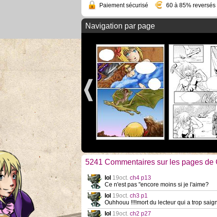
Paiement sécurisé
60 à 85% reversés 
Navigation par page
5241 Commentaires sur les pages de 
Iol
19oct.
ch4 p13
Ce n'est pas "encore moins si je l'aime?
Iol
19oct.
ch3 p1
Ouhhouu !!!!mort du lecteur qui a trop sai
Iol
19oct.
ch2 p27