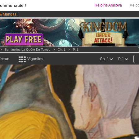
communauté !
Rejoins Amilova
Me co
& Mangas
!
 lancé
!.
95 euros
par mois !
Clique ici pour t'abonner
>
Sentinelles La Quête Du Temps
>
Ch. 1
>
P. 1
 écran
Vignettes
Ch. 1
P. 1