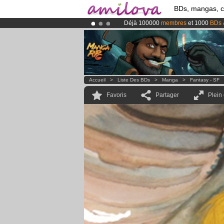
BDs, mangas, 
Déjà 100000
membres
et 1000
BDs 
Le
Kickstarter Amilova est désormais
Abonnement premium: à partir de
3.
Accueil
>
Liste Des BDs
>
Manga
>
Fantasy - SF
Favoris
Partager
Plein