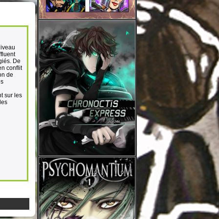
niveau
fluent
ugiés. De
n conflit
on de
es
t sur les
les