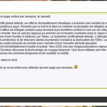
 une page sortira par semaine, le samedi.
flit global débute, en effet le réchauffement climatique a entrainé une montée du 
mbreux pays. Poussés par la soif et la faim un nombre incalculable de réfugiés af
afflux de réfugiés certains pays ferment leurs frontières et tirent à vue sur les réf
 le monde. Nul ne sait qui appuya en premier sur le bouton nucléaire mais le Japon e
on d'une bombe à Hadrons sur Tokyo. Le troisième conflit global débute. L'utilisati
éliorés) et de Wanzers (tanks tout terrain) conduit à la dislocation de l'ONU. L
es restes fumants du monde avec l'arrivée d'une nouvelle période glaciaire.
st irrémédiablement irradié et pollué. Vers 2230 une des mégacorporations régnan
Techtron découvre la technologie du voyage temporel. Une force militaire est crée 
ivre les criminels temporels et de modifier la réalité.
dans le récit.
ais je ne promets pour débuter qu'une page par semaine.