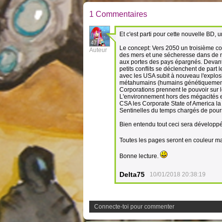
1 Commentaires
Et c'est parti pour cette nouvelle BD,
47
Le concept: Vers 2050 un troisième con
Auteur
des mers et une sécheresse dans de no
aux portes des pays épargnés. Devant l'
petits conflits se déclenchent de part
avec les USA subit à nouveau l'explosi
métahumains (humains génétiquement am
Corporations prennent le pouvoir sur l
L'environnement hors des mégacités e
CSA les Corporate State of America la 
Sentinelles du temps chargés de poursu
Bien entendu tout ceci sera développé 
Toutes les pages seront en couleur m
Bonne lecture.
Delta75
10/01/2018 20:38:19
Connecte-toi pour commenter