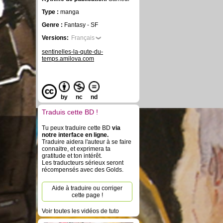
Type :
manga
Genre :
Fantasy - SF
Versions:
Français
sentinelles-la-qute-du-
temps.amilova.com
by
nc
nd
Traduis cette BD !
Tu peux traduire cette BD
via
notre interface en ligne.
Traduire aidera l'auteur à se faire
connaitre, et exprimera ta
gratitude et ton intérêt.
Les traducteurs sérieux seront
récompensés avec des Golds.
Aide à traduire ou corriger
cette page !
Voir toutes les vidéos de tuto