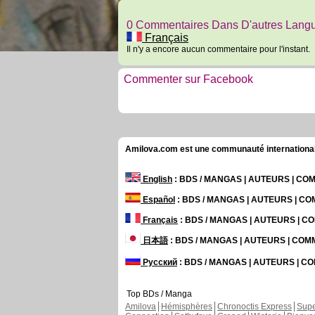
0 Commentaires Dans D'autres Lang
Français
Il n'y a encore aucun commentaire pour l'instant.
Commenter sur Facebook
Amilova.com est une communauté internationale 
English
: BDS / MANGAS | AUTEURS | C
Español
: BDS / MANGAS | AUTEURS | C
Français
: BDS / MANGAS | AUTEURS | 
日本語
: BDS / MANGAS | AUTEURS | CO
Русский
: BDS / MANGAS | AUTEURS | 
Top BDs / Manga
Amilova
Hémisphères
Chronoctis Express
Supe