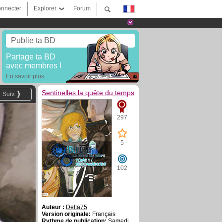
nnecter
Explorer
Forum
Publie ta BD
Partage ta BD
avec membres !
En savoir plus...
Sentinelles la quête du temps
Suiv.
297
5
102
Auteur :
Delta75
Version originale:
Français
Rythme de publication:
Samedi