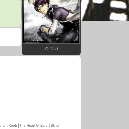
Voir plus
kham Roots
The Heart Of Earth
Blind