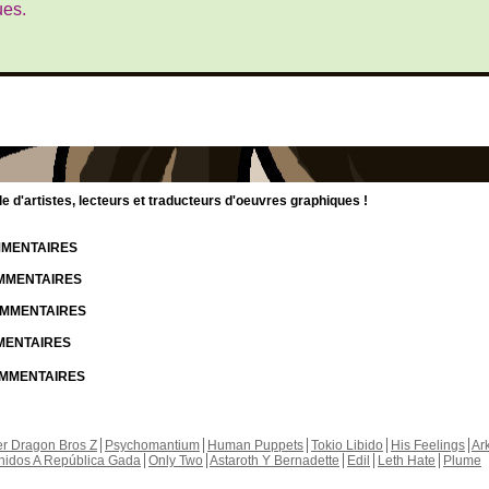
ues.
d'artistes, lecteurs et traducteurs d'oeuvres graphiques !
OMMENTAIRES
OMMENTAIRES
COMMENTAIRES
MMENTAIRES
COMMENTAIRES
r Dragon Bros Z
Psychomantium
Human Puppets
Tokio Libido
His Feelings
Ar
nidos A República Gada
Only Two
Astaroth Y Bernadette
Edil
Leth Hate
Plume