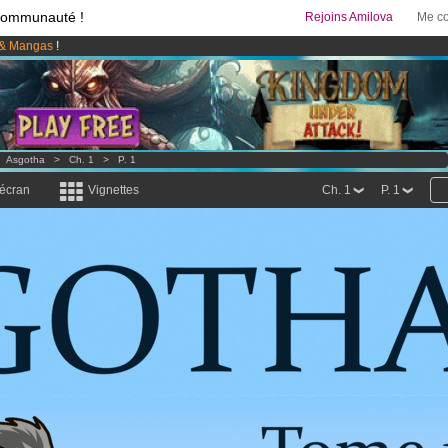
communauté !
Rejoins Amilova
Me co
& Mangas
!
 lancé
!.
95 euros
par mois !
Clique ici pour t'abonner
>
Asgotha
>
Ch. 1
>
P. 1
 écran
Vignettes
Ch. 1
P. 1