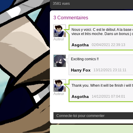
3581 vues
3 Commentaires
Nous y voici. C est le début. A la base 
vieux et très moche. Dans un bonus j o
32
Auteur
Asgotha
02/04/2021 22:39:13
Exciting comics !!
1
Harry Fox
13/12/2021 23:11:11
Thank you. When it will be finish i will
32
Auteur
Asgotha
14/12/2021 07:04:01
Connecte-toi pour commenter