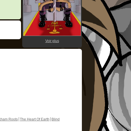
Voir plus
kham Roots
The Heart Of Earth
Blind