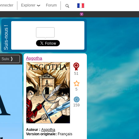
nnecter
Explorer
Forum
Suis-nous !
Asgotha
Suiv.
51
5
159
Auteur :
Asgotha
Version originale:
Français