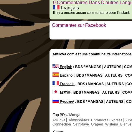
0 Commentaires Dans D'autres Lang
Français
Il n'y a encore aucun commentaire pour l'instant.
Commenter sur Facebook
Amilova.com est une communauté internationale 
English
: BDS / MANGAS | AUTEURS | C
Español
: BDS / MANGAS | AUTEURS | C
Français
: BDS / MANGAS | AUTEURS | 
日本語
: BDS / MANGAS | AUTEURS | CO
Русский
: BDS / MANGAS | AUTEURS | 
Top BDs / Manga
Amilova
Hémisphères
Chronoctis Express
Supe
Connection
Sethxfaye
Graped
Wisteria
Bienve