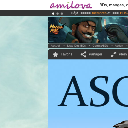
BDs, mangas, 
Déjà 100000
membres
et 1000
BDs 
Le
Kickstarter Amilova est désormais
Abonnement premium: à partir de
3.
Accueil
>
Liste Des BDs
>
Comics/BDs
>
Action
Favoris
Partager
Plein