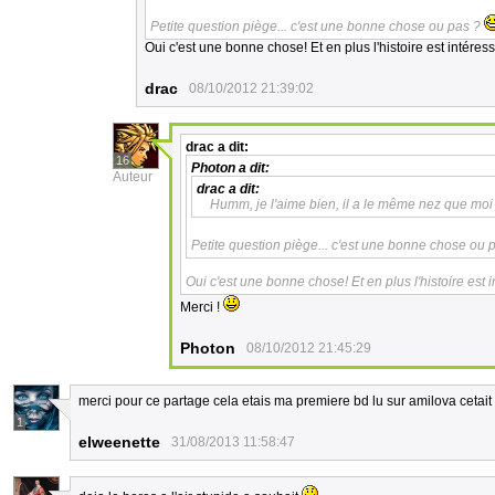
Petite question piège... c'est une bonne chose ou pas ?
Oui c'est une bonne chose! Et en plus l'histoire est intéres
drac
08/10/2012 21:39:02
drac
a dit:
16
Photon
a dit:
Auteur
drac
a dit:
Humm, je l'aime bien, il a le même nez que moi
Petite question piège... c'est une bonne chose ou 
Oui c'est une bonne chose! Et en plus l'histoire est 
Merci !
Photon
08/10/2012 21:45:29
merci pour ce partage cela etais ma premiere bd lu sur amilova cetait 
1
elweenette
31/08/2013 11:58:47