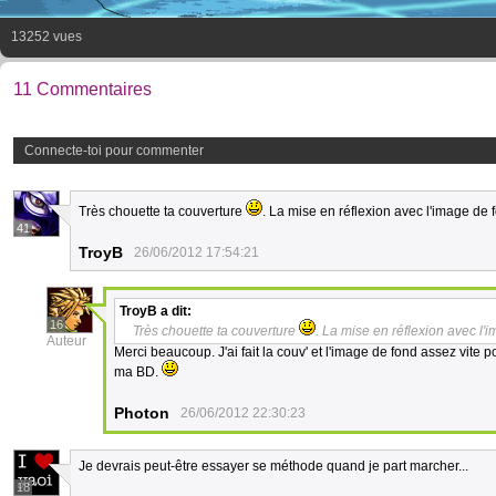
13252 vues
11 Commentaires
Connecte-toi pour commenter
Très chouette ta couverture
. La mise en réflexion avec l'image de
41
TroyB
26/06/2012 17:54:21
TroyB
a dit:
16
Très chouette ta couverture
. La mise en réflexion avec l
Auteur
Merci beaucoup. J'ai fait la couv' et l'image de fond assez vite 
ma BD.
Photon
26/06/2012 22:30:23
Je devrais peut-être essayer se méthode quand je part marcher...
18