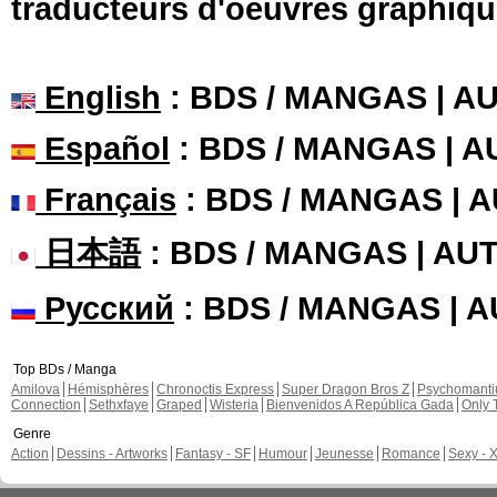
traducteurs d'oeuvres graphiqu
English
: BDS / MANGAS | 
Español
: BDS / MANGAS | 
Français
: BDS / MANGAS | 
日本語
: BDS / MANGAS | A
Русский
: BDS / MANGAS | 
Top BDs / Manga
Amilova
Hémisphères
Chronoctis Express
Super Dragon Bros Z
Psychomant
Connection
Sethxfaye
Graped
Wisteria
Bienvenidos A República Gada
Only 
Genre
Action
Dessins - Artworks
Fantasy - SF
Humour
Jeunesse
Romance
Sexy - 