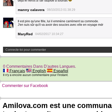
deja le heros a l'air stupide a souhait
15
manny calavera
08/10/2013 01:38:29
Il est pire qu'une fille, lui il emmène carrément sa commode.
J'en suis sûr qu'il va avoir des soucies avec elle en voyage mdr
37
MaryRed
04/02/2017 10:34:27
Connecte-toi pour commenter
0 Commentaires Dans D'autres Langues.
Français
English
Español
Il n'y a encore aucun commentaire pour l'instant.
Commenter sur Facebook
Amilova.com est une communauté