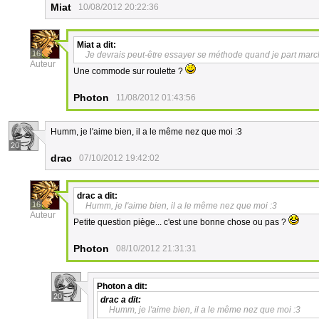
Miat
10/08/2012 20:22:36
Miat
a dit:
16
Je devrais peut-être essayer se méthode quand je part march
Auteur
Une commode sur roulette ?
Photon
11/08/2012 01:43:56
Humm, je l'aime bien, il a le même nez que moi :3
20
drac
07/10/2012 19:42:02
drac
a dit:
16
Humm, je l'aime bien, il a le même nez que moi :3
Auteur
Petite question piège... c'est une bonne chose ou pas ?
Photon
08/10/2012 21:31:31
Photon
a dit:
20
drac
a dit:
Humm, je l'aime bien, il a le même nez que moi :3