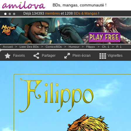
BDs, mangas, communauté !
Déjà 134393
membres
et 1208
BDs & Mangas
!
Le
Kickstarter Amilova est désormais lancé
!.
Abonnement premium: à partir de
3.95 euros
par mois !
Clique ici p
Accueil
>
Liste Des BDs
>
Comics/BDs
>
Humour
>
Filippo
>
Ch. 1
>
P. 1
Favoris
Partager
Plein écran
Vignettes