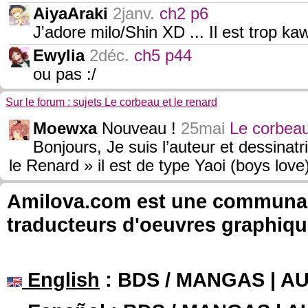
AiyaAraki
2janv.
ch2 p6
J'adore milo/Shin XD ... Il est trop kawa
Ewylia
2déc.
ch5 p44
ou pas :/
Sur le forum : sujets Le corbeau et le renard
Moewxa
Nouveau !
25mai
Le corbeau
Bonjours, Je suis l’auteur et dessina
le Renard » il est de type Yaoi (boys love
Amilova.com est une communauté
traducteurs d'oeuvres graphiqu
English
: BDS / MANGAS | 