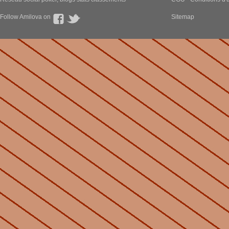
Follow Amilova on
Sitemap