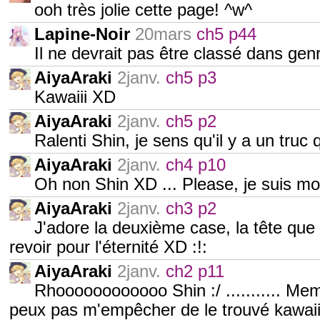
ooh très jolie cette page! ^w^
Lapine-Noir
20mars
ch5 p44
Il ne devrait pas être classé dans gen
AiyaAraki
2janv.
ch5 p3
Kawaiii XD
AiyaAraki
2janv.
ch5 p2
Ralenti Shin, je sens qu'il y a un truc 
AiyaAraki
2janv.
ch4 p10
Oh non Shin XD ... Please, je suis mort
AiyaAraki
2janv.
ch3 p2
J'adore la deuxième case, la tête que f
revoir pour l'éternité XD :!:
AiyaAraki
2janv.
ch2 p11
Rhoooooooooooo Shin :/ ........... Mem
peux pas m'empêcher de le trouvé kawai