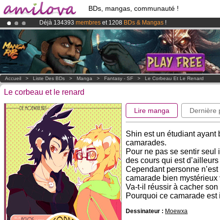
BDs, mangas, communauté !
Déjà 134393
membres
et 1208
BDs & Mangas
!
Abonnement premium: à partir de
3.95 euros
par mois !
Clique ici p
Le
Kickstarter Amilova est désormais lancé
!.
Accueil
>
Liste Des BDs
>
Manga
>
Fantasy - SF
>
Le Corbeau Et Le Renard
Le corbeau et le renard
Lire manga
Dernière
Shin est un étudiant ayant
camarades.
Pour ne pas se sentir seul 
des cours qui est d’ailleurs
Cependant personne n’est a
camarade bien mystérieux 
Va-t-il réussir à cacher son
Pourquoi ce camarade est i
Dessinateur :
Moewxa