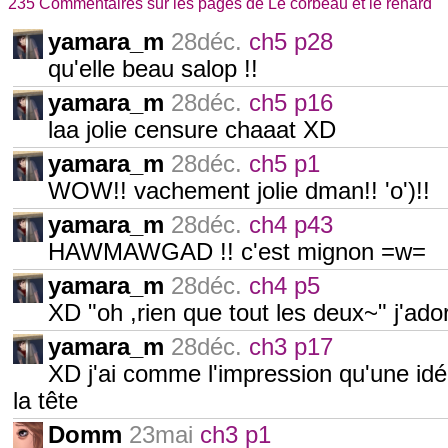
235 Commentaires sur les pages de Le corbeau et le renard
yamara_m
28déc.
ch5 p28
qu'elle beau salop !!
yamara_m
28déc.
ch5 p16
laa jolie censure chaaat XD
yamara_m
28déc.
ch5 p1
WOW!! vachement jolie dman!! 'o')!!
yamara_m
28déc.
ch4 p43
HAWMAWGAD !! c'est mignon =w=
yamara_m
28déc.
ch4 p5
XD "oh ,rien que tout les deux~" j'ador
yamara_m
28déc.
ch3 p17
XD j'ai comme l'impression qu'une idée
la tête
Domm
23mai
ch3 p1