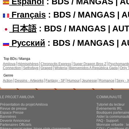
Español
: BDS / MANGAS | 
Français
: BDS / MANGAS | 
日本語
: BDS / MANGAS | A
Русский
: BDS / MANGAS | 
Top BDs / Manga
Amilova
Hémisphères
Chronoctis Express
Super Dragon Bros Z
Psychomant
Connection
Sethxfaye
Graped
Wisteria
Bienvenidos A República Gada
Only 
Genre
Action
Dessins - Artworks
Fantasy - SF
Humour
Jeunesse
Romance
Sexy - 
LE PROJET AMILOVA
COMMUNAUTÉ
Présentation du projet Amilova
Tutoriel du lecteur
Revue de presse
Évènements IRL
Espace Presse
Boutiques partenair
Bannières
Aider la communauté 
Devenir Annonceur
FAQ - Support
Partenaires Officiels
Monnaie virtuelle : l
Réseau social poker, blogs stats classements
CGU - Conditions d'ut