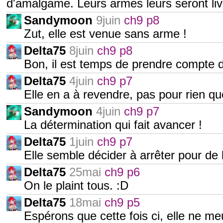
d'amalgame. Leurs armes leurs seront liv
Sandymoon
9juin
ch9 p8
Zut, elle est venue sans arme !
Delta75
8juin
ch9 p8
Bon, il est temps de prendre compte de
Delta75
4juin
ch9 p7
Elle en a à revendre, pas pour rien que 
Sandymoon
4juin
ch9 p7
La détermination qui fait avancer !
Delta75
1juin
ch9 p7
Elle semble décider à arrêter pour de b
Delta75
25mai
ch9 p6
On le plaint tous. :D
Delta75
18mai
ch9 p5
Espérons que cette fois ci, elle ne me