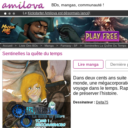
BDs, mangas, communauté !
Le
Kickstarter Amilova est désormais lancé
!.
Abonnement premium: à partir de
3.95 euros
par mois !
Clique ici p
Déjà 100000
membres
et 1000
BDs & Mangas
!
Accueil
>
Liste Des BDs
>
Manga
>
Fantasy - SF
>
Sentinelles La Quête Du Temps
Sentinelles la quête du temps
Lire manga
Dernière
Dans deux cents ans suite 
monde, une mégacorporatio
voyage dans le temps. Rap
de préserver l'histoire.
Dessinateur :
Delta75