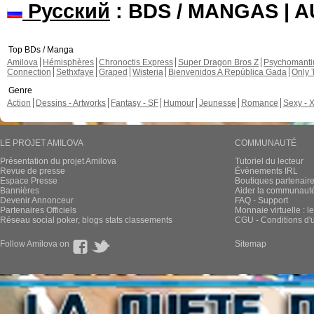
Русский
: BDS / MANGAS | 
Top BDs / Manga
Amilova
Hémisphères
Chronoctis Express
Super Dragon Bros Z
Psychomant
Connection
Sethxfaye
Graped
Wisteria
Bienvenidos A República Gada
Only 
Genre
Action
Dessins - Artworks
Fantasy - SF
Humour
Jeunesse
Romance
Sexy - 
LE PROJET AMILOVA
COMMUNAUTÉ
Présentation du projet Amilova
Tutoriel du lecteur
Revue de presse
Évènements IRL
Espace Presse
Boutiques partenair
Bannières
Aider la communauté 
Devenir Annonceur
FAQ - Support
Partenaires Officiels
Monnaie virtuelle : l
Réseau social poker, blogs stats classements
CGU - Conditions d'ut
Follow Amilova on
Sitemap