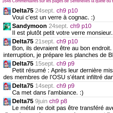
1646 Commentaires sur les pages de Sentinelles la quête du
Delta75
24sept.
ch9 p10
Voui c'est un verre à cognac. :)
Sandymoon
24sept.
ch9 p10
Il est plutôt petit votre verre monsieur
Delta75
21sept.
ch9 p10
Bon, ils devraient être au bon endroit
interruption, je prépare les planches de 
Delta75
15sept.
ch9 p9
Petit résumé : Après leur dernière mis
des membres de l'OSU s'étant infiltré da
Delta75
14sept.
ch9 p9
Ca met dans l'ambiance. :)
Delta75
9juin
ch9 p8
Le métal ne doit pas être transféré av