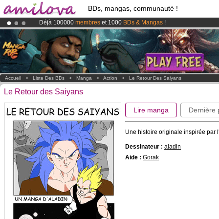
BDs, mangas, communauté !
Déjà 100000
membres
et 1000
BDs & Mangas
!
Abonnement premium: à partir de
3.95 euros
par mois !
Clique ici p
Le
Kickstarter Amilova est désormais lancé
!.
Accueil
>
Liste Des BDs
>
Manga
>
Action
>
Le Retour Des Saiyans
Le Retour des Saiyans
Lire manga
Dernière
Une histoire originale inspirée par 
Dessinateur :
aladin
Aide :
Gorak