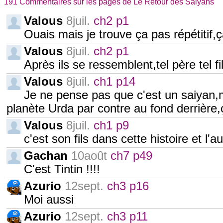
191 Commentaires sur les pages de Le Retour des Saiyans
Valous
8juil.
ch2 p1
Ouais mais je trouve ça pas répétitif
Valous
8juil.
ch2 p1
Après ils se ressemblent,tel père tel fi
Valous
8juil.
ch1 p14
Je ne pense pas que c'est un saiyan,
planète Urda par contre au fond derrière,
Valous
8juil.
ch1 p9
c'est son fils dans cette histoire et l'a
Gachan
10août
ch7 p49
C'est Tintin !!!!
Azurio
12sept.
ch3 p16
Moi aussi
Azurio
12sept.
ch3 p11