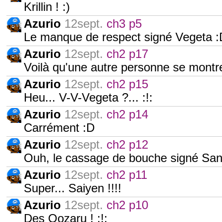
Krillin ! :)
Azurio
12sept.
ch3 p5
Le manque de respect signé Vegeta :
Azurio
12sept.
ch2 p17
Voilà qu'une autre personne se montre
Azurio
12sept.
ch2 p15
Heu... V-V-Vegeta ?... :!:
Azurio
12sept.
ch2 p14
Carrément :D
Azurio
12sept.
ch2 p12
Ouh, le cassage de bouche signé Sang
Azurio
12sept.
ch2 p11
Super... Saiyen !!!!
Azurio
12sept.
ch2 p10
Des Oozaru ! :!: