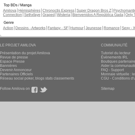
Top BDs / Manga
Amilova
Hémisphères
Chronoctis Express
Super Dragon Bros Z
Psychomant
Connection
Sethxfaye
Graped
Wisteria
Bienvenidos A República Gada
Only 
Genre
Action
Dessins - Artworks
Fantasy - SF
Humour
Jeunesse
Romance
Sexy - 
LE PROJET AMILOVA
COMMUNAUTÉ
Présentation du projet Amilova
Tutoriel du lecteur
Revue de presse
Évènements IRL
Espace Presse
Boutiques partenair
Bannières
Aider la communauté 
Devenir Annonceur
FAQ - Support
Partenaires Officiels
Monnaie virtuelle : l
Réseau social poker, blogs stats classements
CGU - Conditions d'ut
Follow Amilova on
Sitemap