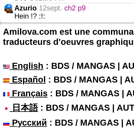
Azurio
12sept.
ch2 p9
Hein !? :!:
Amilova.com est une communauté
traducteurs d'oeuvres graphiqu
English
: BDS / MANGAS | 
Español
: BDS / MANGAS | 
Français
: BDS / MANGAS | 
日本語
: BDS / MANGAS | A
Русский
: BDS / MANGAS | 