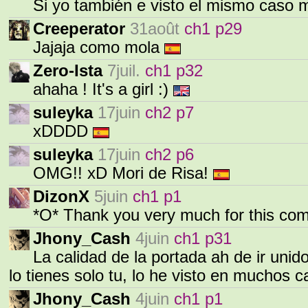
Si yo también e visto el mismo caso
Creeperator
31août
ch1 p29
Jajaja como mola
Zero-Ista
7juil.
ch1 p32
ahaha ! It's a girl :)
suleyka
17juin
ch2 p7
xDDDD
suleyka
17juin
ch2 p6
OMG!! xD Mori de Risa!
DizonX
5juin
ch1 p1
*O* Thank you very much for this co
Jhony_Cash
4juin
ch1 p31
La calidad de la portada ah de ir unido
lo tienes solo tu, lo he visto en muchos 
Jhony_Cash
4juin
ch1 p1