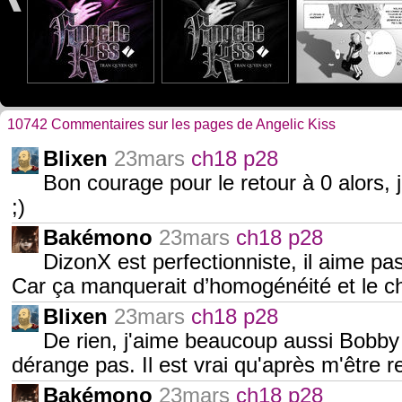
10742 Commentaires sur les pages de Angelic Kiss
Blixen
23mars
ch18 p28
Bon courage pour le retour à 0 alors, j
;)
Bakémono
23mars
ch18 p28
DizonX est perfectionniste, il aime pa
Car ça manquerait d’homogénéité et le c
Blixen
23mars
ch18 p28
De rien, j'aime beaucoup aussi Bobb
dérange pas. Il est vrai qu'après m'être re
Bakémono
23mars
ch18 p28