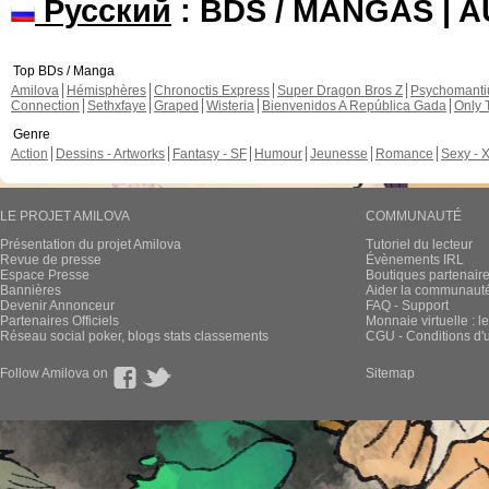
Русский
: BDS / MANGAS | 
Top BDs / Manga
Amilova
Hémisphères
Chronoctis Express
Super Dragon Bros Z
Psychomant
Connection
Sethxfaye
Graped
Wisteria
Bienvenidos A República Gada
Only 
Genre
Action
Dessins - Artworks
Fantasy - SF
Humour
Jeunesse
Romance
Sexy - 
LE PROJET AMILOVA
COMMUNAUTÉ
Présentation du projet Amilova
Tutoriel du lecteur
Revue de presse
Évènements IRL
Espace Presse
Boutiques partenair
Bannières
Aider la communauté 
Devenir Annonceur
FAQ - Support
Partenaires Officiels
Monnaie virtuelle : l
Réseau social poker, blogs stats classements
CGU - Conditions d'ut
Follow Amilova on
Sitemap