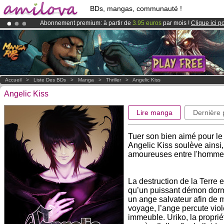
BDs, mangas, communauté !
Abonnement premium: à partir de
3.95 euros
par mois !
Clique ici p
Le
Kickstarter Amilova est désormais lancé
!.
Déjà 100000
membres
et 1000
BDs & Mangas
!
Accueil
>
Liste Des BDs
>
Manga
>
Thriller
>
Angelic Kiss
Angelic Kiss
Lire manga
Dernière
Tuer son bien aimé pour le
Angelic Kiss soulève ainsi, 
amoureuses entre l'homme e
La destruction de la Terre 
qu’un puissant démon dorma
un ange salvateur afin de 
voyage, l’ange percute viol
immeuble. Uriko, la proprié