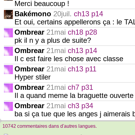
Merci beaucoup !
Bakémono
20juil.
ch13 p14
Et oui, certains appellerons ça : le 
Ombrear
21mai
ch18 p28
pk il n y a plus de suite?
Ombrear
21mai
ch13 p14
Il c est faire les chose avec classe
Ombrear
21mai
ch13 p11
Hyper stiler
Ombrear
21mai
ch7 p31
Il a quand meme la braguette ouverte
Ombrear
21mai
ch3 p34
ba si ça tue que les anges j aimerais 
10742 commentaires dans d'autres langues.