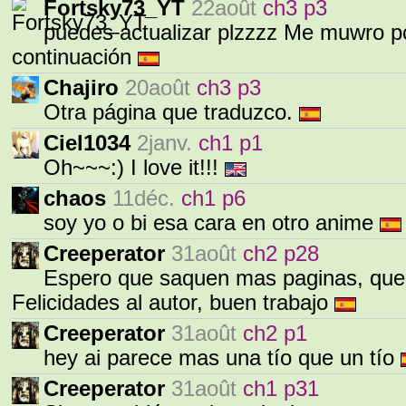
Fortsky73_YT
22août
ch3 p3
puedes actualizar plzzzz Me muwro p
continuación
Chajiro
20août
ch3 p3
Otra página que traduzco.
Ciel1034
2janv.
ch1 p1
Oh~~~:) I love it!!!
chaos
11déc.
ch1 p6
soy yo o bi esa cara en otro anime
Creeperator
31août
ch2 p28
Espero que saquen mas paginas, que
Felicidades al autor, buen trabajo
Creeperator
31août
ch2 p1
hey ai parece mas una tío que un tío
Creeperator
31août
ch1 p31