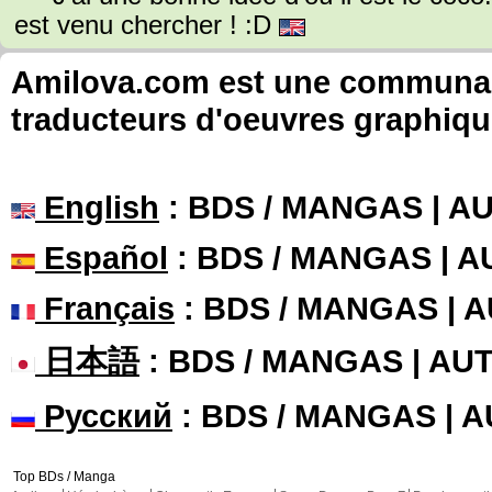
est venu chercher ! :D
Amilova.com est une communauté
traducteurs d'oeuvres graphiqu
English
: BDS / MANGAS | 
Español
: BDS / MANGAS | 
Français
: BDS / MANGAS | 
日本語
: BDS / MANGAS | A
Русский
: BDS / MANGAS | 
Top BDs / Manga