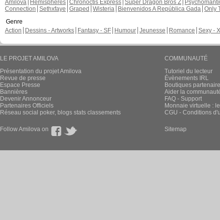
Amilova
Hémisphères
Chronoctis Express
Super Dragon Bros Z
Psychomant
Connection
Sethxfaye
Graped
Wisteria
Bienvenidos A República Gada
Only 
Genre
Action
Dessins - Artworks
Fantasy - SF
Humour
Jeunesse
Romance
Sexy - 
LE PROJET AMILOVA
COMMUNAUTÉ
Présentation du projet Amilova
Tutoriel du lecteur
Revue de presse
Évènements IRL
Espace Presse
Boutiques partenair
Bannières
Aider la communauté 
Devenir Annonceur
FAQ - Support
Partenaires Officiels
Monnaie virtuelle : l
Réseau social poker, blogs stats classements
CGU - Conditions d'ut
Follow Amilova on
Sitemap