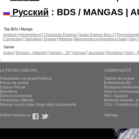
Русский
: BDS / MANGAS | 
Top BDs / Manga
Amilova
Hémisphères
Chronoctis Express
Super Dragon Bros Z
Psychomant
Connection
Sethxfaye
Graped
Wisteria
Bienvenidos A República Gada
Only 
Genre
Action
Dessins - Artworks
Fantasy - SF
Humour
Jeunesse
Romance
Sexy - 
LE PROJET AMILOVA
COMMUNAUTÉ
Présentation du projet Amilova
Tutoriel du lecteur
Revue de presse
Évènements IRL
Espace Presse
Boutiques partenair
Bannières
Aider la communauté 
Devenir Annonceur
FAQ - Support
Partenaires Officiels
Monnaie virtuelle : l
Réseau social poker, blogs stats classements
CGU - Conditions d'ut
Follow Amilova on
Sitemap