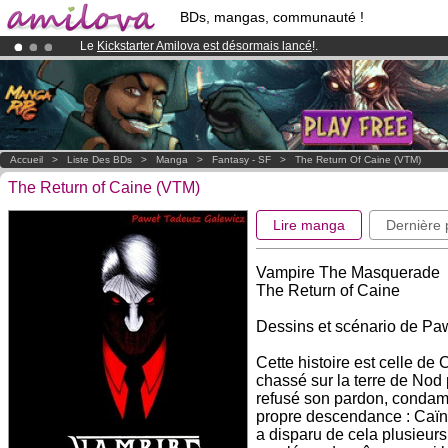
BDs, mangas, communauté !
Le
Kickstarter Amilova est désormais lancé
!.
Déjà 100000
membres
et 1000
BDs & Mangas
!
Abonnement premium: à partir de
3.95 euros
par mois !
Clique ici p
Accueil
>
Liste Des BDs
>
Manga
>
Fantasy - SF
>
The Return Of Caine (VTM)
The Return of Caine (VTM)
Lire manga
Dernière
Vampire The Masquerade
The Return of Caine
Dessins et scénario de Pa
Cette histoire est celle de 
chassé sur la terre de Nod
refusé son pardon, condamné
propre descendance : Caïn e
a disparu de cela plusieurs