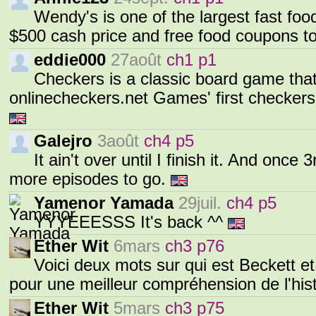
Wendy's is one of the largest fast food
$500 cash price and free food coupons t
eddie000
27août
ch1 p1
Checkers is a classic board game that 
onlinecheckers.net Games' first checker
Galejro
3août
ch4 p5
It ain't over until I finish it. And once
more episodes to go.
Yamenor Yamada
29juil.
ch4 p5
YYYEEESSS It's back ^^
Ether Wit
6mars
ch3 p76
Voici deux mots sur qui est Beckett et 
pour une meilleur compréhension de l'h
Ether Wit
5mars
ch3 p75