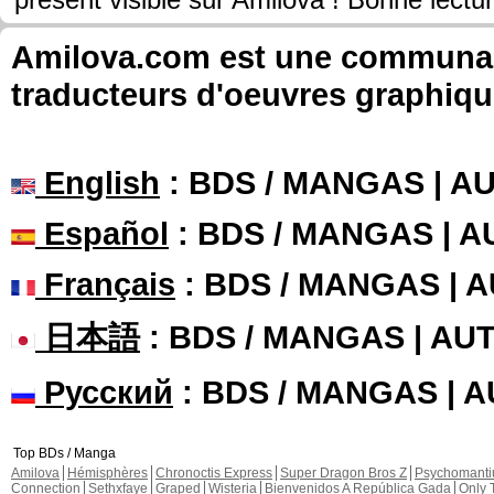
présent visible sur Amilova ! Bonne lectu
Amilova.com est une communauté
traducteurs d'oeuvres graphiqu
English
: BDS / MANGAS | 
Español
: BDS / MANGAS | 
Français
: BDS / MANGAS | 
日本語
: BDS / MANGAS | A
Русский
: BDS / MANGAS | 
Top BDs / Manga
Amilova
Hémisphères
Chronoctis Express
Super Dragon Bros Z
Psychomant
Connection
Sethxfaye
Graped
Wisteria
Bienvenidos A República Gada
Only 