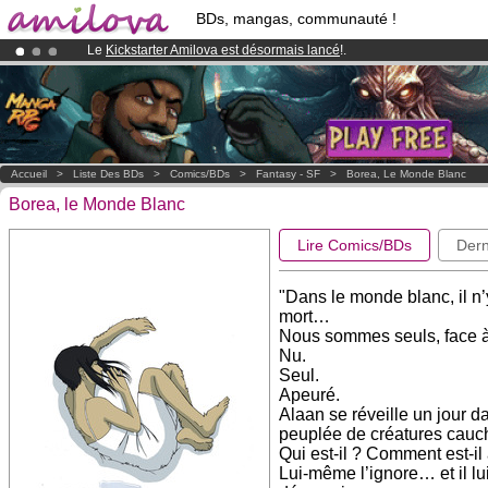
BDs, mangas, communauté !
Le
Kickstarter Amilova est désormais lancé
!.
Déjà 100000
membres
et 1000
BDs & Mangas
!
Abonnement premium: à partir de
3.95 euros
par mois !
Clique ici p
Accueil
>
Liste Des BDs
>
Comics/BDs
>
Fantasy - SF
>
Borea, Le Monde Blanc
Borea, le Monde Blanc
Lire Comics/BDs
Dern
"Dans le monde blanc, il n’y 
mort…
Nous sommes seuls, face 
Nu.
Seul.
Apeuré.
Alaan se réveille un jour 
peuplée de créatures ca
Qui est-il ? Comment est-il 
Lui-même l’ignore… et il lu