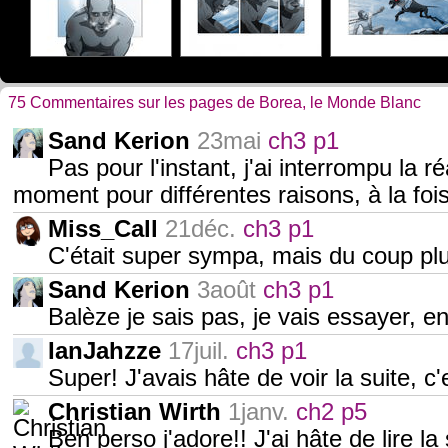
75 Commentaires sur les pages de Borea, le Monde Blanc
Sand Kerion
23mai
ch3 p1
Pas pour l'instant, j'ai interrompu la r
moment pour différentes raisons, à la fois
Miss_Call
21déc.
ch3 p1
C'était super sympa, mais du coup pl
Sand Kerion
3août
ch3 p1
Balèze je sais pas, je vais essayer, en t
IanJahzze
17juil.
ch3 p1
Super! J'avais hâte de voir la suite, c
Christian Wirth
1janv.
ch2 p5
Ben perso j'adore!! J'ai hâte de lire la