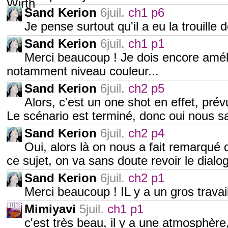
Sand Kerion
6juil.
ch1 p6
Je pense surtout qu'il a eu la trouille 
Sand Kerion
6juil.
ch1 p1
Merci beaucoup ! Je dois encore amél
notamment niveau couleur...
Sand Kerion
6juil.
ch2 p5
Alors, c'est un one shot en effet, pré
Le scénario est terminé, donc oui nous 
Sand Kerion
6juil.
ch2 p4
Oui, alors là on nous a fait remarqué 
ce sujet, on va sans doute revoir le dialog
Sand Kerion
6juil.
ch2 p1
Merci beaucoup ! IL y a un gros travai
Mimiyavi
5juil.
ch1 p1
c'est très beau, il y a une atmosphère,