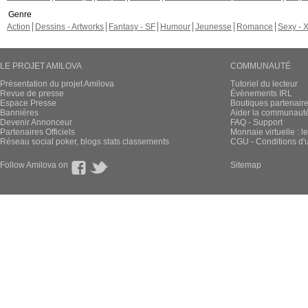
Genre
Action
Dessins - Artworks
Fantasy - SF
Humour
Jeunesse
Romance
Sexy - 
LE PROJET AMILOVA
COMMUNAUTÉ
Présentation du projet Amilova
Tutoriel du lecteur
Revue de presse
Évènements IRL
Espace Presse
Boutiques partenair
Bannières
Aider la communauté 
Devenir Annonceur
FAQ - Support
Partenaires Officiels
Monnaie virtuelle : l
Réseau social poker, blogs stats classements
CGU - Conditions d'ut
Follow Amilova on
Sitemap