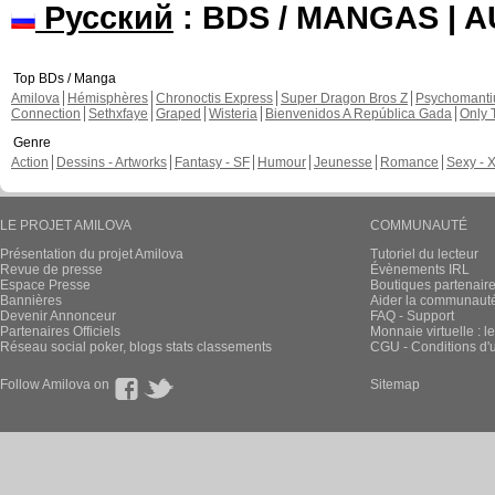
Русский
: BDS / MANGAS | 
Top BDs / Manga
Amilova
Hémisphères
Chronoctis Express
Super Dragon Bros Z
Psychomant
Connection
Sethxfaye
Graped
Wisteria
Bienvenidos A República Gada
Only 
Genre
Action
Dessins - Artworks
Fantasy - SF
Humour
Jeunesse
Romance
Sexy - 
LE PROJET AMILOVA
COMMUNAUTÉ
Présentation du projet Amilova
Tutoriel du lecteur
Revue de presse
Évènements IRL
Espace Presse
Boutiques partenair
Bannières
Aider la communauté 
Devenir Annonceur
FAQ - Support
Partenaires Officiels
Monnaie virtuelle : l
Réseau social poker, blogs stats classements
CGU - Conditions d'ut
Follow Amilova on
Sitemap