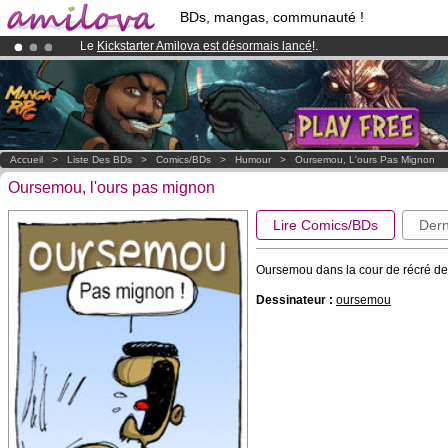
BDs, mangas, communauté !
Le
Kickstarter Amilova est désormais lancé
!.
Déjà 134393
membres
et 1208
BDs & Mangas
!
Abonnement premium: à partir de
3.95 euros
par mois !
Clique ici p
Accueil
>
Liste Des BDs
>
Comics/BDs
>
Humour
>
Oursemou, L'ours Pas Mignon
Oursemou, l'ours pas mignon
Lire Comics/BDs
Dern
Oursemou dans la cour de récré de la
Dessinateur :
oursemou