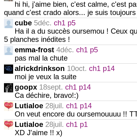
hi hi, j'aime bien, c'est calme, c'est p
quand c'est crado alors... je suis toujour
cube
5déc.
ch1 p5
Ha il a du succès oursemou ! Ceux qui
5 planches inédites !
emma-frost
4déc.
ch1 p5
pas mal la chute
alrickdrinkson
10oct.
ch1 p14
moi je veux la suite
goopx
18sept.
ch1 p14
Ca déchire, bravo!:)
Lutialoe
28juil.
ch1 p14
On veut encore du oursemouuuu !! T
Lutialoe
28juil.
ch1 p1
XD J'aime !! x)