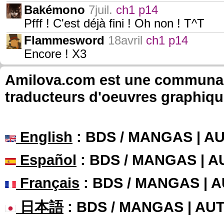
Bakémono
7juil.
ch1 p14
Pfff ! C'est déjà fini ! Oh non ! T^T
Flammesword
18avril
ch1 p14
Encore ! X3
Amilova.com est une communauté
traducteurs d'oeuvres graphiqu
English
: BDS / MANGAS | 
Español
: BDS / MANGAS | 
Français
: BDS / MANGAS | 
日本語
: BDS / MANGAS | A