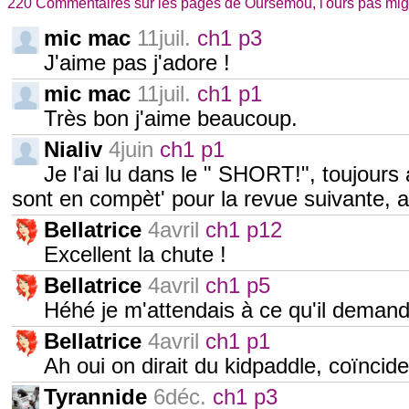
220 Commentaires sur les pages de Oursemou, l'ours pas mi
mic mac
11juil.
ch1 p3
J'aime pas j'adore !
mic mac
11juil.
ch1 p1
Très bon j'aime beaucoup.
Nialiv
4juin
ch1 p1
Je l'ai lu dans le " SHORT!", toujours
sont en compèt' pour la revue suivante, al
Bellatrice
4avril
ch1 p12
Excellent la chute !
Bellatrice
4avril
ch1 p5
Héhé je m'attendais à ce qu'il demande
Bellatrice
4avril
ch1 p1
Ah oui on dirait du kidpaddle, coïncide
Tyrannide
6déc.
ch1 p3