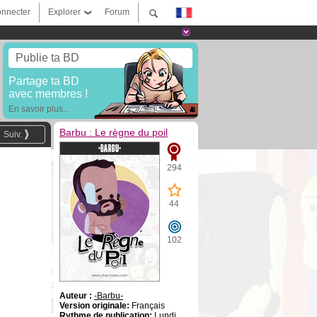
nnecter
Explorer
Forum
Publie ta BD
Partage ta BD
avec membres !
En savoir plus...
Barbu : Le règne du poil
Suiv.
294
44
102
Auteur :
-Barbu-
Version originale:
Français
Rythme de publication:
Lundi,