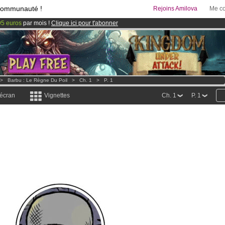
communauté !
Rejoins Amilova
Me co
95 euros
par mois !
Clique ici pour t'abonner
& Mangas
!
 lancé
!.
>
Barbu : Le Règne Du Poil
>
Ch. 1
>
P. 1
 écran
Vignettes
Ch. 1
P. 1