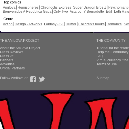
Top comics
Amilova
Hemispheres
Chronoctis Express
Super Dragon Bros Z
Psychomant
Bienvenidos A República Gada
Only Two
Astaroth Y Bernadette
Edil
Leth Hat
Genre
Action
Design - Artworks
Fantasy - SF
Humor
Children's books
Romance
Se
THE AMILOVA PROJECT
THE COMMUNITY
About the Amilova Project
Tutorial for the reade
Press Reviews
Help the Community 
Press kit
FAQ
Banners
Virtual currency : th
Advertise
Terms of Use
Official Partners
Follow Amilova on
Sitemap