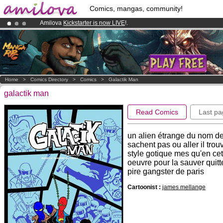
Comics, mangas, community!
Amilova
Kickstarter is now LIVE
!.
Already 100000
members
and 1000
comics & mangas!
.
Premium membership from
3.95 euros
per month !
Get membership
Home
>
Comics Directory
>
Comics
>
Galactik Man
galactik man
Read Comics
Last pa
un alien étrange du nom de
sachent pas ou aller il tro
style gotique mes qu'en cett
oeuvre pour la sauver quitt
pire gangster de paris
Cartoonist :
james mellange