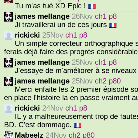
Tu m'as tué XD Epic !
james mellange
26Nov
ch1 p8
Ji travaillerai un de ces jours
rickicki
25Nov
ch1 p8
Un simple correcteur orthographique s
ferais déjà faire des progrès considérabl
james mellange
25Nov
ch1 p8
J'essaye de m'améliorer à se niveaux
james mellange
25Nov
ch2 p80
Merci enfaite les 2 premier épisode so
en place l'histoire la en passe vraiment
rickicki
24Nov
ch1 p8
IL y a malheureusement trop de fautes
BD. C'est dommage.
Mabeelz
24Nov
ch2 p80