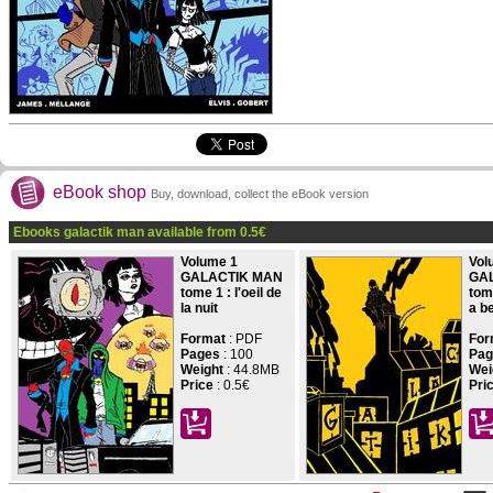
eBook shop
Buy, download, collect the eBook version
Ebooks galactik man available from
0.5
€
Volume 1
Vol
GALACTIK MAN
GA
tome 1 : l'oeil de
tom
la nuit
a be
Format
: PDF
For
Pages
:
100
Pag
Weight
: 44.8MB
Wei
Price
:
0.5€
Pri