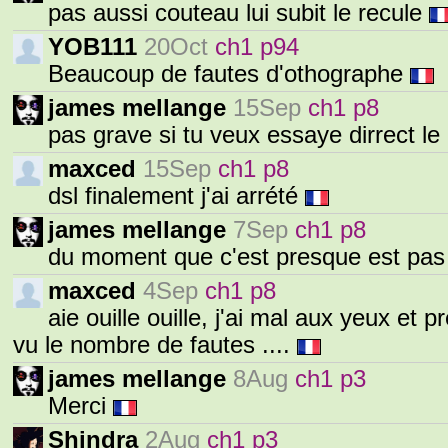
pas aussi couteau lui subit le recule
YOB111
20Oct
ch1 p94
Beaucoup de fautes d'othographe
james mellange
15Sep
ch1 p8
pas grave si tu veux essaye dirrect le
maxced
15Sep
ch1 p8
dsl finalement j'ai arrété
james mellange
7Sep
ch1 p8
du moment que c'est presque est pa
maxced
4Sep
ch1 p8
aie ouille ouille, j'ai mal aux yeux et 
vu le nombre de fautes ....
james mellange
8Aug
ch1 p3
Merci
Shindra
2Aug
ch1 p3