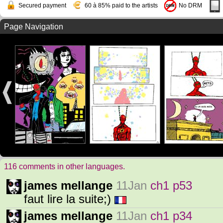
Secured payment
60 à 85% paid to the artists
No DRM
Page Navigation
116 comments in other languages.
james mellange
11Jan
ch1 p53
faut lire la suite;)
james mellange
11Jan
ch1 p34