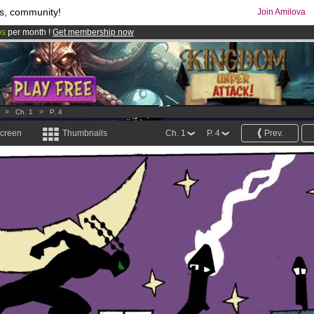
s, community!
Join Amilova
os
per month !
Get membership now
comics & mangas!
.
>
Ch. 1
>
P. 4
screen
Thumbnails
Ch. 1
P. 4
Prev.