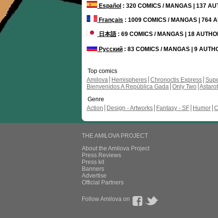
Español
: 320 COMICS / MANGAS | 137 A
Français
: 1009 COMICS / MANGAS | 764
日本語
: 69 COMICS / MANGAS | 18 AUTH
Русский
: 83 COMICS / MANGAS | 9 AUT
Top comics
Amilova
Hemispheres
Chronoctis Express
Supe
Bienvenidos A República Gada
Only Two
Astaro
Genre
Action
Design - Artworks
Fantasy - SF
Humor
C
THE AMILOVA PROJECT
About the Amilova Project
Press Reviews
Press kit
Banners
Advertise
Official Partners
Follow Amilova on