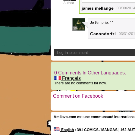
Author
james mellange
03/09/2014
Je t'en prie. ^^
39
Ganondorfzl
03/31/201
Log-in to comment
0 Comments In Other Languages.
Français
There are no comments for now.
Comment on Facebook
Amilova.com est une communauté internationale 
English
: 391 COMICS / MANGAS | 162 A