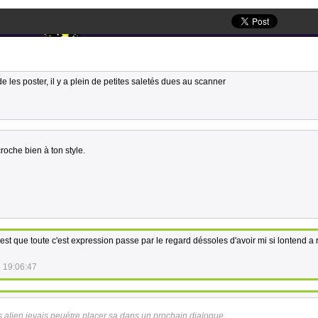
de les poster, il y a plein de petites saletés dues au scanner
roche bien à ton style.
'est que toute c'est expression passe par le regard déssoles d'avoir mi si lontend a
 19:06:47
s alien jevais peuétre placer sa dans un prochain dialogue