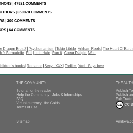
UTHORS | 47921 COMMENTS
 AUTHORS | 850870 COMMENTS
ORS | 300 COMMENTS
HORS | 64 COMMENTS
r Dragon Bros Z
Psychomantium
Tokio Libido
Arkham Roots
The Heart Of Earth
th Y Bernadette
Edil
Leth Hate
Run 8
Coeur D'aigle
Wild
hildren's books
Romance
Sexy - XXX
Thriller
Yaoi - Boys love
THE COMMUNITY
THE AUT
Tutorial for the reader
Publish Y
Help the Community - Jobs & Internships
Publish an
FAQ
Fair Trad
Virtual currency : the Golds
CC B
Terms of Use
Sitemap
Amilova.c