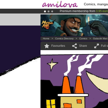
Comics, manga
Premium membership from
3.95 eur
Already 100000
members
and 1000
Amilova
Kickstarter is now LIVE
!.
Home
>
Comics Directory
>
Comics
>
Galactik Man
Favourites
Share
Full 