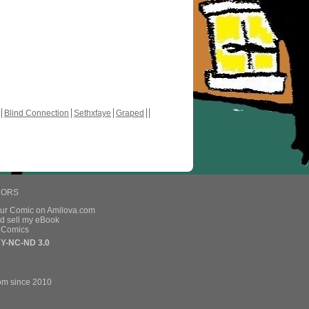
Blind Connection
Sethxfaye
Graped
HORS
our Comic on Amilova.com
d sell my eBook
e Comics
Y-NC-ND 3.0
om since 2010