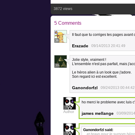
3872 views
5 Comments
Il faut que tu corriges tes pages avant 
36
Erazade
09/14/2013 20:41:49
Jolie style, vraiment !
L'ensemble n'est pas parfait, mais j'acc
39
Le héros alien à un look que j'adore.
Son regard ici est excellent.
Ganondorfzl
09/24/2013 00:44:42
ho merci le probleme avec luis c
17
Author
james mellange
03/09/2014
Ganondorfzl
said:
17
et bravo pour le surnom héro