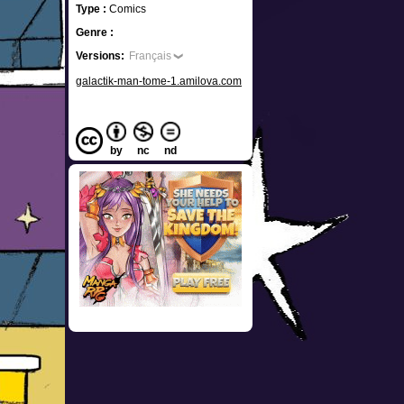
Type :
Comics
Genre :
Versions:
Français
galactik-man-tome-1.amilova.com
by
nc
nd