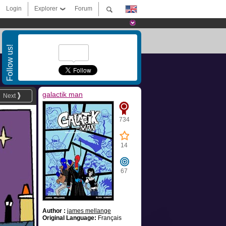
Login
Explorer
Forum
Follow us!
galactik man
Next
734
14
67
Author :
james mellange
Original Language:
Français