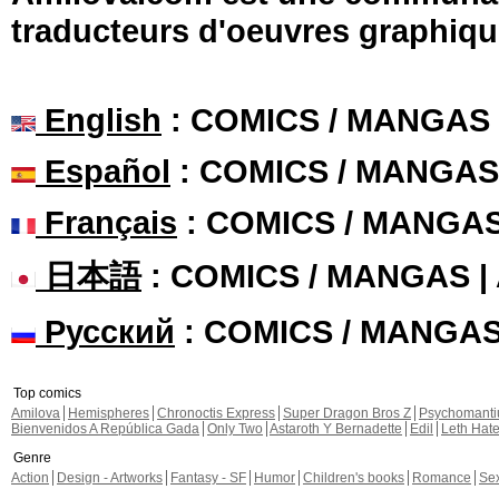
traducteurs d'oeuvres graphiqu
English
: COMICS / MANGAS
Español
: COMICS / MANGAS
Français
: COMICS / MANGA
日本語
: COMICS / MANGAS 
Русский
: COMICS / MANGA
Top comics
Amilova
Hemispheres
Chronoctis Express
Super Dragon Bros Z
Psychomant
Bienvenidos A República Gada
Only Two
Astaroth Y Bernadette
Edil
Leth Hat
Genre
Action
Design - Artworks
Fantasy - SF
Humor
Children's books
Romance
Se