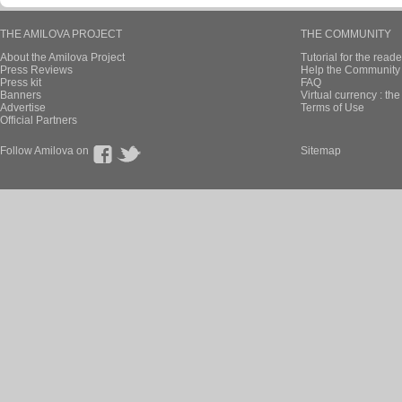
THE AMILOVA PROJECT
THE COMMUNITY
About the Amilova Project
Tutorial for the reade
Press Reviews
Help the Community 
Press kit
FAQ
Banners
Virtual currency : th
Advertise
Terms of Use
Official Partners
Follow Amilova on
Sitemap