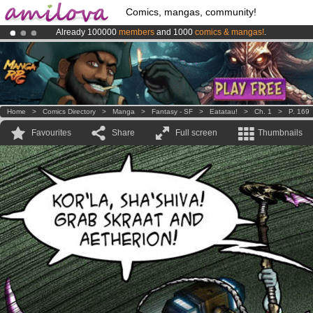
Comics, mangas, community!
Already 100000
members
and 1000
comics & mangas!
.
Amilova
Kickstarter is now LIVE
!.
Premium membership from
3.95 euros
per month !
Get membership
Home
>
Comics Directory
>
Manga
>
Fantasy - SF
>
Eatatau!
>
Ch. 1
>
P. 169
Favourites
Share
Full screen
Thumbnails