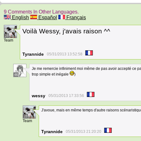
9 Comments In Other Languages.
English
Español
Français
Voilà Wessy, j'avais raison ^^
28
Team
Tyrannide
05/31/2013 13:52:58
Je me remercie infiniment moi même de pas avoir accepté ce pari
trop simple et inégale
)
46
wessy
05/31/2013 17:33:56
J'avoue, mais en même temps d'autre raisons scénaristiq
28
Team
Tyrannide
05/31/2013 21:20:20