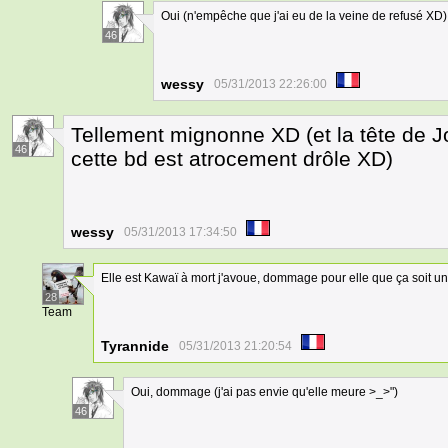
Oui (n'empêche que j'ai eu de la veine de refusé XD)
46
wessy
05/31/2013 22:26:00
Tellement mignonne XD (et la tête de J
46
cette bd est atrocement drôle XD)
wessy
05/31/2013 17:34:50
Elle est Kawaï à mort j'avoue, dommage pour elle que ça soit 
28
Team
Tyrannide
05/31/2013 21:20:54
Oui, dommage (j'ai pas envie qu'elle meure >_>")
46