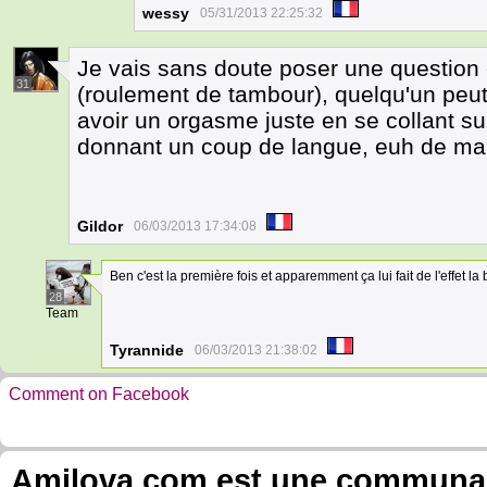
wessy
05/31/2013 22:25:32
Je vais sans doute poser une questio
31
(roulement de tambour), quelqu'un peut
avoir un orgasme juste en se collant sur 
donnant un coup de langue, euh de ma
Gildor
06/03/2013 17:34:08
Ben c'est la première fois et apparemment ça lui fait de l'effet la ba
28
Team
Tyrannide
06/03/2013 21:38:02
Comment on Facebook
Amilova.com est une communauté