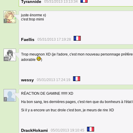
Tyrannide
05/31/2013 13:13:34
juste énorme x)
c'est trop mimi
7
Faellis
05/31/2013 17:19:28
Trop meugnon XD (je l'adore, c'est mon nouveau personnage préfére
46
adorable
)
wessy
05/31/2013 17:24:19
RÉACTION DE GAMINE !!!!!!! XD
2
Ha bon sang, les dernières pages, c'est rien que du bonheurs à l'état br
Si il y a encore un truc drole c'est bon, je meurs de rire XD
DrackHokami
05/31/2013 19:10:45