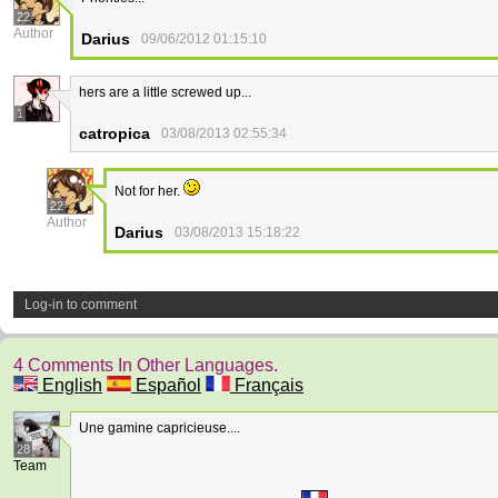
22
Author
Darius
09/06/2012 01:15:10
hers are a little screwed up...
1
catropica
03/08/2013 02:55:34
Not for her.
22
Author
Darius
03/08/2013 15:18:22
Log-in to comment
4 Comments In Other Languages.
English
Español
Français
Une gamine capricieuse....
28
Team