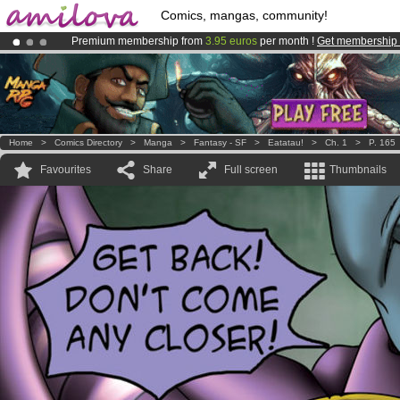
Comics, mangas, community!
Premium membership from
3.95 euros
per month !
Get membership
Already 100000
members
and 1000
comics & mangas!
.
Amilova
Kickstarter is now LIVE
!.
Home
>
Comics Directory
>
Manga
>
Fantasy - SF
>
Eatatau!
>
Ch. 1
>
P. 165
Favourites
Share
Full screen
Thumbnails