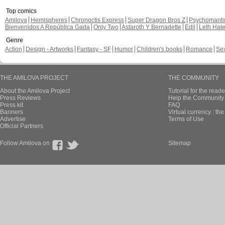
Top comics
Amilova
Hemispheres
Chronoctis Express
Super Dragon Bros Z
Psychomant
Bienvenidos A República Gada
Only Two
Astaroth Y Bernadette
Edil
Leth Hat
Genre
Action
Design - Artworks
Fantasy - SF
Humor
Children's books
Romance
Se
THE AMILOVA PROJECT
THE COMMUNITY
About the Amilova Project
Tutorial for the reade
Press Reviews
Help the Community 
Press kit
FAQ
Banners
Virtual currency : th
Advertise
Terms of Use
Official Partners
Follow Amilova on
Sitemap