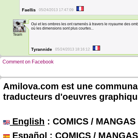
Faellis
05/24/2013 17:47:09
Oui et les ombres les ont ramenés à travers le royaume des omb
où les dimensions sont plus courtes...
28
Team
Tyrannide
05/24/2013 18:16:12
Comment on Facebook
Amilova.com est une communauté
traducteurs d'oeuvres graphiqu
English
: COMICS / MANGAS
Español
: COMICS / MANGAS