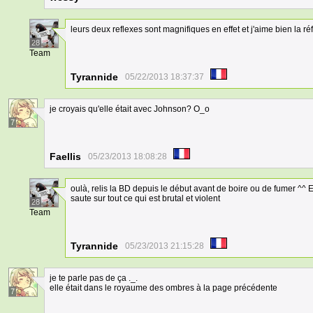
leurs deux reflexes sont magnifiques en effet et j'aime bien la r
28
Team
Tyrannide
05/22/2013 18:37:37
je croyais qu'elle était avec Johnson? O_o
7
Faellis
05/23/2013 18:08:28
oulà, relis la BD depuis le début avant de boire ou de fumer ^^ 
saute sur tout ce qui est brutal et violent
28
Team
Tyrannide
05/23/2013 21:15:28
je te parle pas de ça ._.
elle était dans le royaume des ombres à la page précédente
7