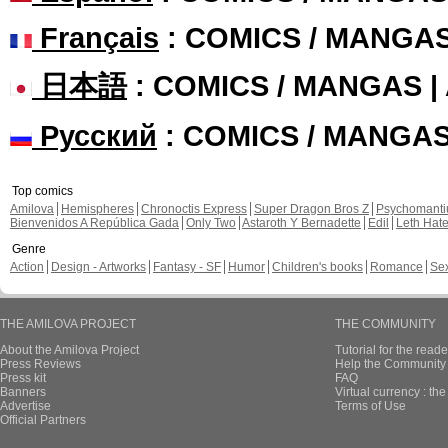
Français
: COMICS / MANGA
日本語
: COMICS / MANGAS 
Русский
: COMICS / MANGA
Top comics
Amilova
Hemispheres
Chronoctis Express
Super Dragon Bros Z
Psychomant
Bienvenidos A República Gada
Only Two
Astaroth Y Bernadette
Edil
Leth Hat
Genre
Action
Design - Artworks
Fantasy - SF
Humor
Children's books
Romance
Se
THE AMILOVA PROJECT
THE COMMUNITY
About the Amilova Project
Tutorial for the reade
Press Reviews
Help the Community 
Press kit
FAQ
Banners
Virtual currency : th
Advertise
Terms of Use
Official Partners