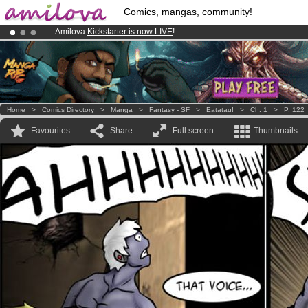
Comics, mangas, community!
Amilova
Kickstarter is now LIVE
!.
Premium membership from
3.95 euros
per month !
Get membership
Already 134393
members
and 1208
comics & mangas!
.
Home
>
Comics Directory
>
Manga
>
Fantasy - SF
>
Eatatau!
>
Ch. 1
>
P. 122
Favourites
Share
Full screen
Thumbnails