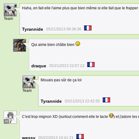
Haha, en fait elle l'aime plus que bien même si elle fait que le frapper e
28
Team
Tyrannide
05/21/2013 09:38:36
Qui aime bien châtie bien
20
draque
05/21/2013 22:07:13
Mouais pas sûr de ça lol
28
Team
Tyrannide
05/21/2013 22:42:55
C'est trop mignon XD (surtout comment elle le tacle
) et j'adore les
46
wessy
05/22/2013 10:41:21