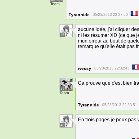
Team
Tyrannide
05/28/2013 22:27:56
aucune idée, j'ai cliquer de
ni les résumer XD (ce que je
46
mon erreur au bout de quelq
remarque qu'elle était pas f
wessy
05/28/2013 22:32:43
Ca prouve que c'est bien tra
28
Team
Tyrannide
05/28/2013 22:33:51
En trois pages je peux pas
46