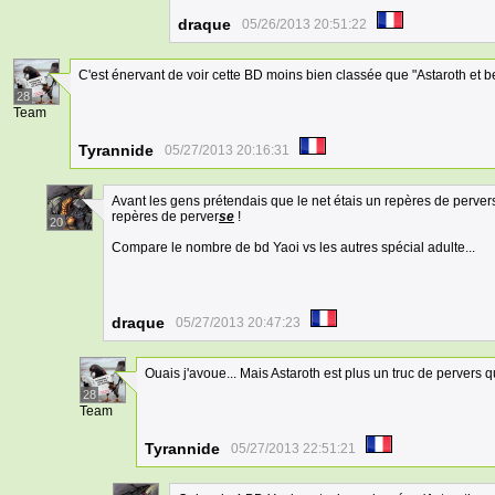
draque
05/26/2013 20:51:22
C'est énervant de voir cette BD moins bien classée que "Astaroth et 
28
Team
Tyrannide
05/27/2013 20:16:31
Avant les gens prétendais que le net étais un repères de pervers,
repères de perver
se
!
20
Compare le nombre de bd Yaoi vs les autres spécial adulte...
draque
05/27/2013 20:47:23
Ouais j'avoue... Mais Astaroth est plus un truc de pervers
28
Team
Tyrannide
05/27/2013 22:51:21