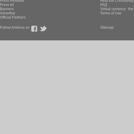
Press Reviews
Help the Community 
Press kit
FAQ
Banners
Virtual currency : th
Advertise
Terms of Use
Official Partners
Follow Amilova on
Sitemap