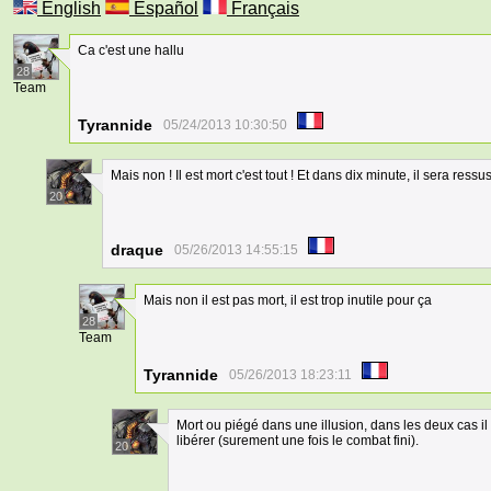
English
Español
Français
Ca c'est une hallu
28
Team
Tyrannide
05/24/2013 10:30:50
Mais non ! Il est mort c'est tout ! Et dans dix minute, il sera res
20
draque
05/26/2013 14:55:15
Mais non il est pas mort, il est trop inutile pour ça
28
Team
Tyrannide
05/26/2013 18:23:11
Mort ou piégé dans une illusion, dans les deux cas i
libérer (surement une fois le combat fini).
20