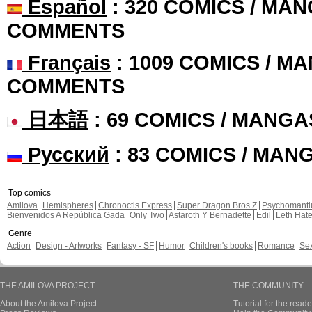
Español
: 320 COMICS / MAN
COMMENTS
Français
: 1009 COMICS / MA
COMMENTS
日本語
: 69 COMICS / MANGA
Русский
: 83 COMICS / MAN
Top comics
Amilova
Hemispheres
Chronoctis Express
Super Dragon Bros Z
Psychomant
Bienvenidos A República Gada
Only Two
Astaroth Y Bernadette
Edil
Leth Hat
Genre
Action
Design - Artworks
Fantasy - SF
Humor
Children's books
Romance
Se
THE AMILOVA PROJECT
THE COMMUNITY
About the Amilova Project
Tutorial for the reade