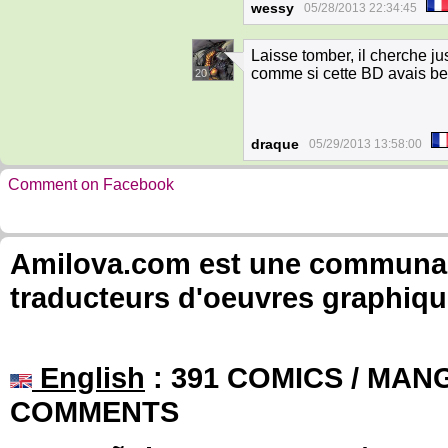
wessy
05/28/2013 22:34:45
Laisse tomber, il cherche j
comme si cette BD avais bes
20
draque
05/29/2013 13:58:00
Comment on Facebook
Amilova.com est une communauté
traducteurs d'oeuvres graphiqu
English
: 391 COMICS / MANG
COMMENTS