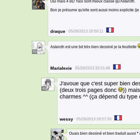
Oui mais 4 BD Yaoi sont mieux classé qu'Astaroth.
20
Bon je présume qu'elle sont aussi moins explicite (je n
draque
05/28/2013 20:50:11
Astaroth est une bd très bien dessiné je la feuillette
50
Marialexie
05/28/2013 20:51:46
J'avoue que c'est super bien des
46
(deux trois pages donc
)) mais
charmes ^^ (ça dépend du type d
wessy
05/28/2013 20:57:33
Ouais bien dessiné et bien traduit aussi
* 
28