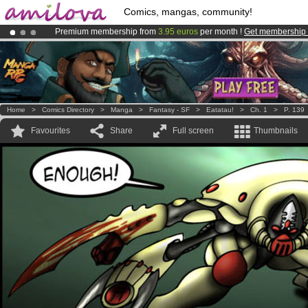
Comics, mangas, community!
Premium membership from
3.95 euros
per month !
Get membership
Amilova
Kickstarter is now LIVE
!.
Already 100000
members
and 1000
comics & mangas!
.
Home
>
Comics Directory
>
Manga
>
Fantasy - SF
>
Eatatau!
>
Ch. 1
>
P. 139
Favourites
Share
Full screen
Thumbnails