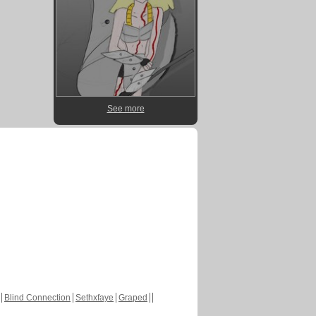
See more
Blind Connection
Sethxfaye
Graped