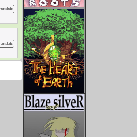
ranslate
ranslate