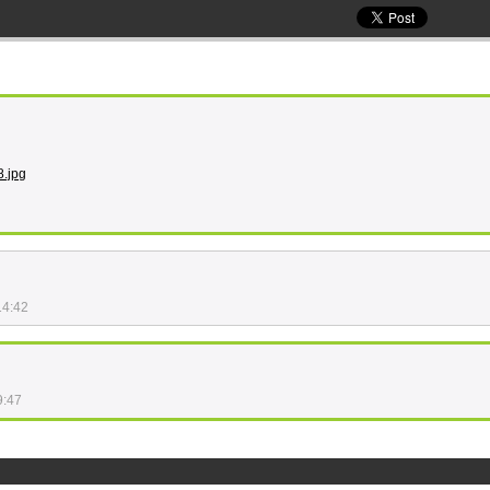
8.jpg
14:42
9:47