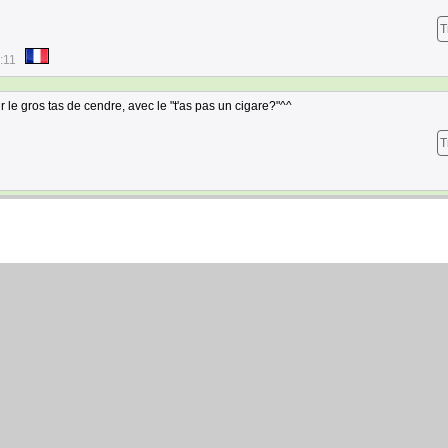
T
:11
r le gros tas de cendre, avec le "t'as pas un cigare?"^^
T