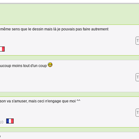
e même sens que le dessin mais là je pouvais pas faire autrement
T
eaucoup moins tout d'un coup
T
nson va s'amuser, mais ceci n'engage que moi ^^
T
10
D