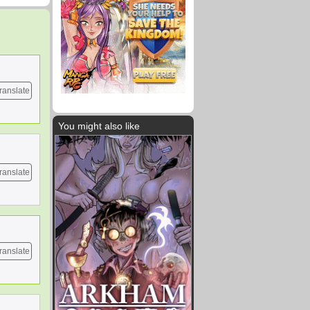
ranslate
You might also like
ranslate
ranslate