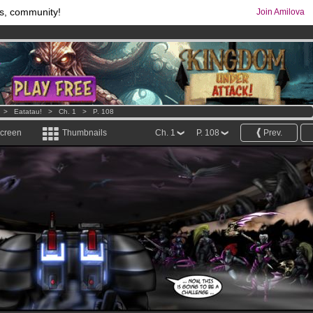
s, community!
Join Amilova
comics & mangas!
.
os
per month !
Get membership now
>
Eatatau!
>
Ch. 1
>
P. 108
screen
Thumbnails
Ch. 1
P. 108
Prev.