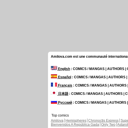
Amilova.com est une communauté internationale 
English
: COMICS / MANGAS | AUTHORS 
Español
: COMICS / MANGAS | AUTHORS 
Français
: COMICS / MANGAS | AUTHORS
日本語
: COMICS / MANGAS | AUTHORS |
Русский
: COMICS / MANGAS | AUTHORS
Top comics
Amilova
Hemispheres
Chronoctis Express
Supe
Bienvenidos A República Gada
Only Two
Astaro