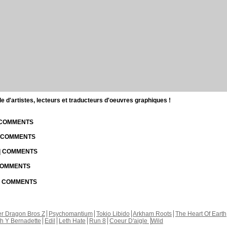
d'artistes, lecteurs et traducteurs d'oeuvres graphiques !
| COMMENTS
| COMMENTS
 | COMMENTS
 COMMENTS
 | COMMENTS
r Dragon Bros Z
Psychomantium
Tokio Libido
Arkham Roots
The Heart Of Earth
th Y Bernadette
Edil
Leth Hate
Run 8
Coeur D'aigle
Wild