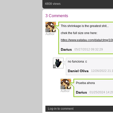
4808 views
3 Comments
This shrinkage is the greatest shit...
22
chek the full size one here:
Author
https://www.eatatau.com/data/cImg/10
Darius
05/27/2012 09:32:29
no funciona :c
4
Daniel Oliva
12/26/2022 21:
Prueba ahora
22
Author
Darius
01/25/2024 14:2
Log-in to comment