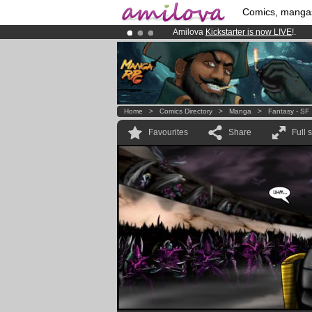
Comics, manga
Amilova
Kickstarter is now LIVE
!.
Already 100000
members
and 1000
Premium membership from
3.95 eur
Home
>
Comics Directory
>
Manga
>
Fantasy - SF
Favourites
Share
Full 