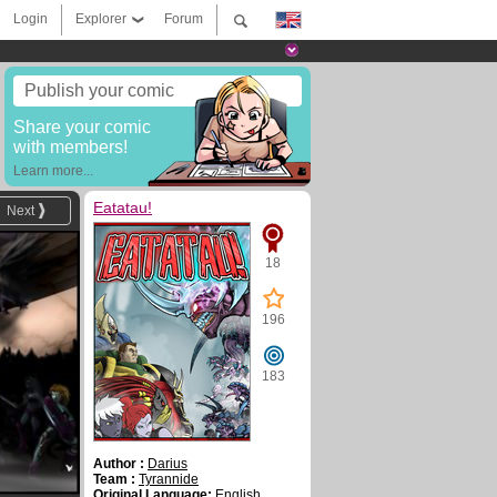
Login
Explorer
Forum
Publish your comic
Share your comic
with members!
Learn more...
Eatatau!
Next
18
196
183
Author :
Darius
Team :
Tyrannide
Original Language:
English