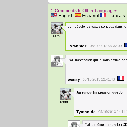
5 Comments In Other Languages.
English
Español
Français
euh désolé les textes sont pas dans l
28
Team
Tyrannide
05/16/2013 09:32:09
J'ai l'impression qui le sous estime b
46
wessy
05/16/2013 12:41:43
Jai surtout l'impression que Joh
28
Team
Tyrannide
05/16/2013 14:11:
J'ai la même impression X