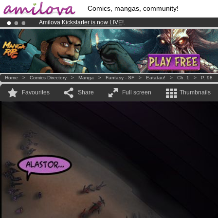
Comics, mangas, community!
Amilova
Kickstarter is now LIVE
!.
Already 100000
members
and 1000
comics & mangas!
.
Premium membership from
3.95 euros
per month !
Get membership
Home
>
Comics Directory
>
Manga
>
Fantasy - SF
>
Eatatau!
>
Ch. 1
>
P. 98
Favourites
Share
Full screen
Thumbnails