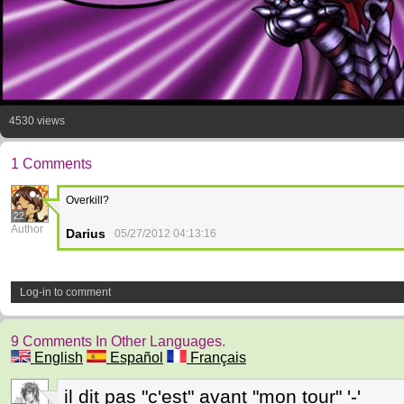
4530 views
1 Comments
Overkill?
22
Author
Darius
05/27/2012 04:13:16
Log-in to comment
9 Comments In Other Languages.
English
Español
Français
il dit pas "c'est" avant "mon tour" '-'