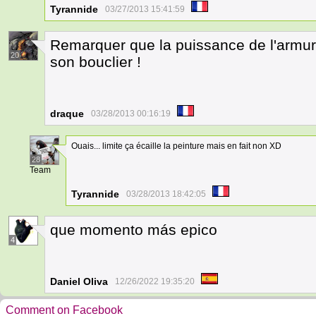
Tyrannide
03/27/2013 15:41:59
Remarquer que la puissance de l'armure 
20
son bouclier !
draque
03/28/2013 00:16:19
Ouais... limite ça écaille la peinture mais en fait non XD
28
Team
Tyrannide
03/28/2013 18:42:05
que momento más epico
4
Daniel Oliva
12/26/2022 19:35:20
Comment on Facebook