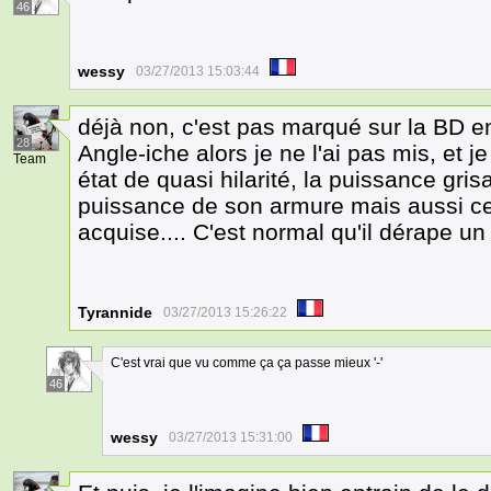
46
wessy
03/27/2013 15:03:44
déjà non, c'est pas marqué sur la BD en
28
Angle-iche alors je ne l'ai pas mis, et 
Team
état de quasi hilarité, la puissance grisa
puissance de son armure mais aussi cel
acquise.... C'est normal qu'il dérape u
Tyrannide
03/27/2013 15:26:22
C'est vrai que vu comme ça ça passe mieux '-'
46
wessy
03/27/2013 15:31:00