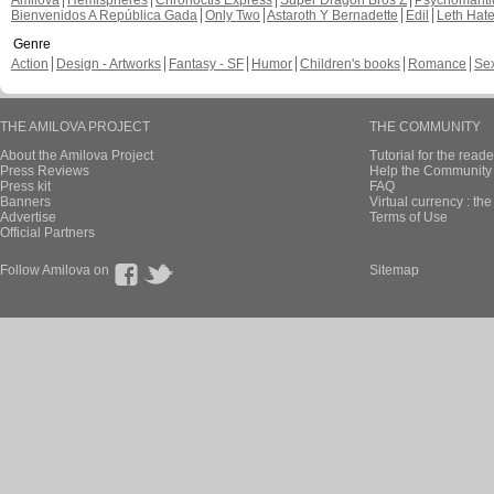
Amilova
Hemispheres
Chronoctis Express
Super Dragon Bros Z
Psychomant
Bienvenidos A República Gada
Only Two
Astaroth Y Bernadette
Edil
Leth Hat
Genre
Action
Design - Artworks
Fantasy - SF
Humor
Children's books
Romance
Se
THE AMILOVA PROJECT
THE COMMUNITY
About the Amilova Project
Tutorial for the reade
Press Reviews
Help the Community 
Press kit
FAQ
Banners
Virtual currency : th
Advertise
Terms of Use
Official Partners
Follow Amilova on
Sitemap