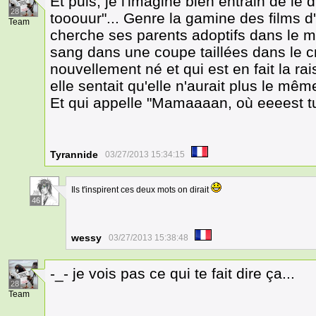
Et puis, je l'imagine bien entrain de le
28
tooouur"... Genre la gamine des films 
Team
cherche ses parents adoptifs dans le man
sang dans une coupe taillées dans le cr
nouvellement né et qui est en fait la r
elle sentait qu'elle n'aurait plus le mê
Et qui appelle "Mamaaaan, où eeeest t
Tyrannide
03/27/2013 15:34:15
Ils t'inspirent ces deux mots on dirait
46
wessy
03/27/2013 15:38:48
-_- je vois pas ce qui te fait dire ça...
28
Team