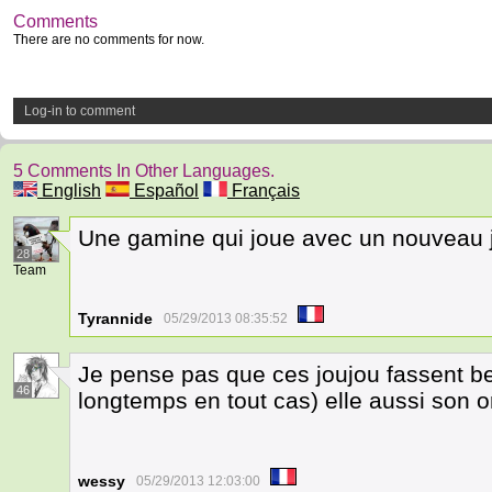
Comments
There are no comments for now.
Log-in to comment
5 Comments In Other Languages.
English
Español
Français
Une gamine qui joue avec un nouveau jo
28
Team
Tyrannide
05/29/2013 08:35:52
Je pense pas que ces joujou fassent be
46
longtemps en tout cas) elle aussi son o
wessy
05/29/2013 12:03:00