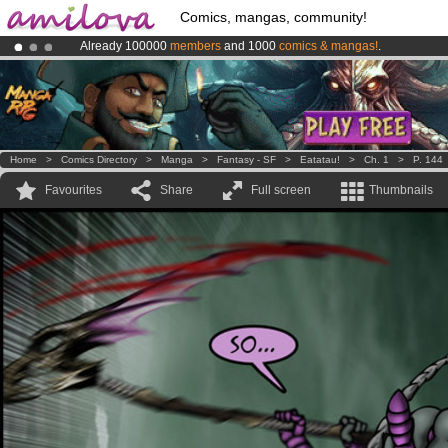
Comics, mangas, community!
Already 100000
members
and 1000
comics & mangas!
.
Amilova
Kickstarter is now LIVE
!.
Premium membership from
3.95 euros
per month !
Get membership
Home
>
Comics Directory
>
Manga
>
Fantasy - SF
>
Eatatau!
>
Ch. 1
>
P. 144
Favourites
Share
Full screen
Thumbnails