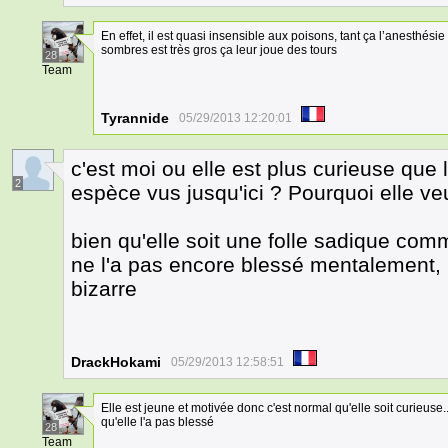
En effet, il est quasi insensible aux poisons, tant ça l’anesthésie e
sombres est très gros ça leur joue des tours
28
Team
Tyrannide
05/29/2013 12:20:01
c'est moi ou elle est plus curieuse qu
2
espèce vus jusqu'ici ? Pourquoi elle ve
bien qu'elle soit une folle sadique comm
ne l'a pas encore blessé mentalement, n
bizarre
DrackHokami
05/29/2013 12:58:51
Elle est jeune et motivée donc c'est normal qu'elle soit curieuse...
qu'elle l'a pas blessé
28
Team