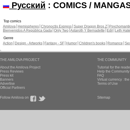
Русский
: COMICS / MANGA
Top comics
Amilova
Hemispheres
Chronoctis Express
Super Dragon Bros Z
Psychomant
Bienvenidos A República Gada
Only Two
Astaroth Y Bernadette
Edil
Leth Hat
Genre
Action
Design - Artworks
Fantasy - SF
Humor
Children's books
Romance
Se
THE AMILOVA PROJECT
THE COMMUNITY
About the Amilova Project
Tutorial for the reade
Press Reviews
Help the Community 
Press kit
FAQ
Banners
Virtual currency : th
Advertise
Terms of Use
Official Partners
Follow Amilova on
Sitemap