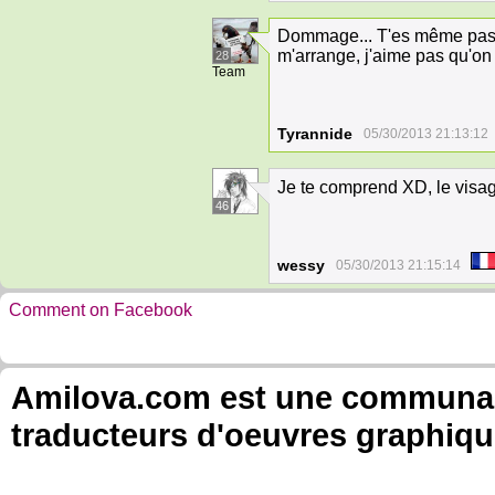
Dommage... T'es même pas d
m'arrange, j'aime pas qu'o
28
Team
Tyrannide
05/30/2013 21:13:12
Je te comprend XD, le visag
46
wessy
05/30/2013 21:15:14
Comment on Facebook
Amilova.com est une communauté
traducteurs d'oeuvres graphiqu