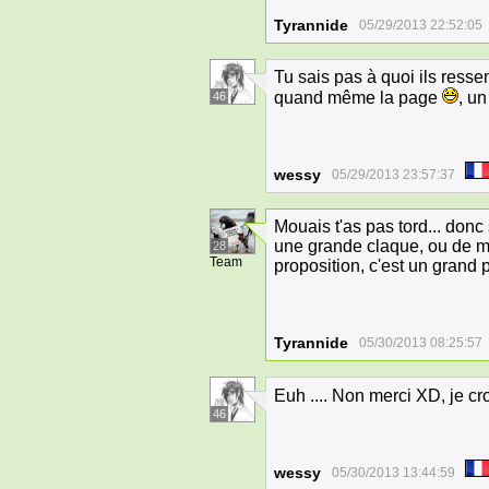
Tyrannide
05/29/2013 22:52:05
Tu sais pas à quoi ils resse
quand même la page
, un
46
wessy
05/29/2013 23:57:37
Mouais t'as pas tord... donc 
une grande claque, ou de m'
28
Team
proposition, c'est un grand p
Tyrannide
05/30/2013 08:25:57
Euh .... Non merci XD, je cr
46
wessy
05/30/2013 13:44:59