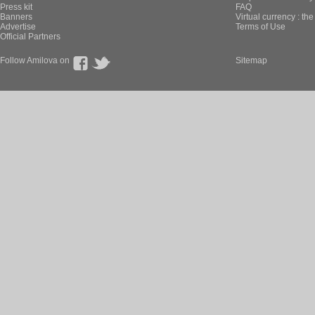
Press kit
FAQ
Banners
Virtual currency : th
Advertise
Terms of Use
Official Partners
Follow Amilova on
Sitemap