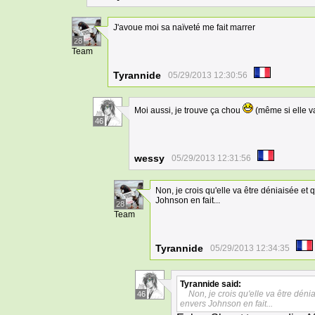
J'avoue moi sa naïveté me fait marrer
28
Team
Tyrannide
05/29/2013 12:30:56
Moi aussi, je trouve ça chou
(même si elle va
46
wessy
05/29/2013 12:31:56
Non, je crois qu'elle va être déniaisée et
Johnson en fait...
28
Team
Tyrannide
05/29/2013 12:34:35
Tyrannide
said:
Non, je crois qu'elle va être déni
46
envers Johnson en fait...