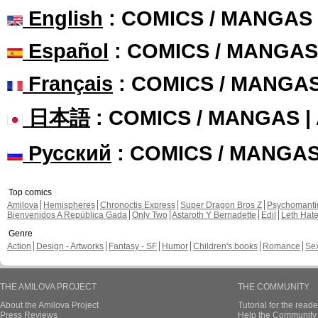
English
: COMICS / MANGAS
Español
: COMICS / MANGAS
Français
: COMICS / MANGA
日本語
: COMICS / MANGAS 
Русский
: COMICS / MANGA
Top comics
Amilova
Hemispheres
Chronoctis Express
Super Dragon Bros Z
Psychomant
Bienvenidos A República Gada
Only Two
Astaroth Y Bernadette
Edil
Leth Hat
Genre
Action
Design - Artworks
Fantasy - SF
Humor
Children's books
Romance
Se
THE AMILOVA PROJECT
THE COMMUNITY
About the Amilova Project
Tutorial for the reade
Press Reviews
Help the Community 