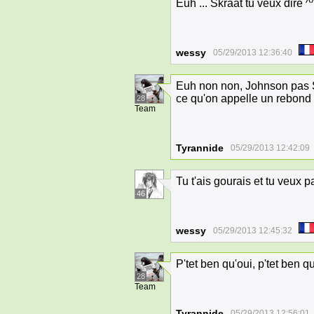
Euh ... Skraat tu veux dire ^
wessy
05/29/2013 12:36:40
Euh non non, Johnson pas Skr
ce qu'on appelle un rebond
28
Team
Tyrannide
05/29/2013 12:42:09
Tu t'ais gourais et tu veux 
46
wessy
05/29/2013 12:45:32
P'tet ben qu'oui, p'tet ben q
28
Team
Tyrannide
05/29/2013 12:56:01