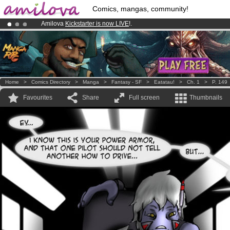
Comics, mangas, community!
Amilova
Kickstarter is now LIVE
!.
Premium membership from
3.95 euros
per month !
Get membership
Already 134393
members
and 1208
comics & mangas!
.
Home
>
Comics Directory
>
Manga
>
Fantasy - SF
>
Eatatau!
>
Ch. 1
>
P. 149
Favourites
Share
Full screen
Thumbnails