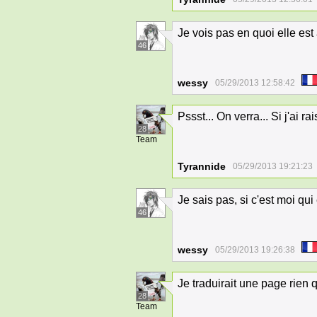
Je vois pas en quoi elle est
46
wessy
05/29/2013 12:58:42
Pssst... On verra... Si j'ai 
28
Team
Tyrannide
05/29/2013 19:21:23
Je sais pas, si c'est moi qu
46
wessy
05/29/2013 19:26:38
Je traduirait une page rien 
28
Team