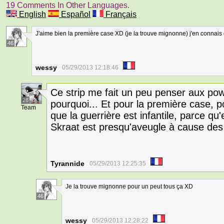
19 Comments In Other Languages.
English
Español
Français
J'aime bien la première case XD (je la trouve mignonne) j'en connais 
46
wessy
05/29/2013 12:18:46
Ce strip me fait un peu penser aux powe
28
pourquoi... Et pour la première case, 
Team
que la guerrière est infantile, parce q
Skraat est presqu'aveugle à cause des l
Tyrannide
05/29/2013 12:25:35
Je la trouve mignonne pour un peut tous ça XD
46
wessy
05/29/2013 12:28:22