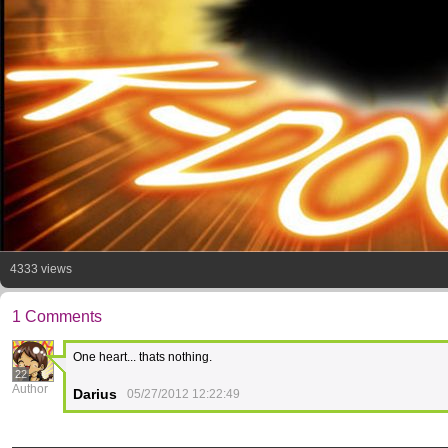
4333 views
1 Comments
One heart... thats nothing.
22
Author
Darius
05/27/2012 12:22:49