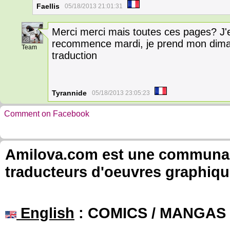
Faellis
05/18/2013 21:01:31
Merci merci mais toutes ces pages? J'en
28
recommence mardi, je prend mon dima
Team
traduction
Tyrannide
05/18/2013 23:05:23
Comment on Facebook
Amilova.com est une communauté
traducteurs d'oeuvres graphiqu
English
: COMICS / MANGAS