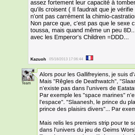
assez fortement leur capacité à tomb
qu'ils croisent ( Il faudrait que je vérif
n'ont pas carrément la chimio-castrati
Non parce que, c'est pas que le sexe c
toussa, mais quand même un peu 8D...
avec les Emperor's Children =DDD...
Kazuoh
05/18/2013 17:06:44
Alors pour les Gallifreyiens, je suis d'
28
Mais "Rêgles de Deathwatch", "Slaan
Team
n'existe pas dans l'univers de Eatatau
Par exemple les "space marines" n'exi
l'espace". "Slaanesh, le prince du pla
prince des plaisirs divers"... Par exem
Mais relis les premiers strip pour t
dans l'univers du jeu de Geims Worshi