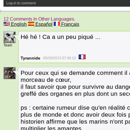
Log-in to comment
12 Comments In Other Languages.
English
Español
Français
Hé hé ! Ca a un peu piqué ...
28
Team
Tyrannide
05/18/2013 07:46:12
Pour ceux qui se demande comment il a
20
morceau de cœur,
il faut savoir que pour survivre au dang
greffé des organes en plus dont un sec
ps : certaine rumeur dise qu'en réalité 
plus de monde et donc avoir deux fois 
historien affirme que les marins n'ont 
multiplier les amantes.