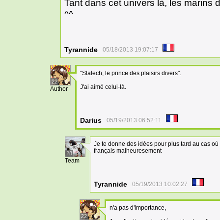
Tant dans cet univers là, les marins
^^
Tyrannide
05/18/2013 19:07:17
"Slalech, le prince des plaisirs divers".
22
J'ai aimé celui-là.
Author
Darius
05/19/2013 06:52:11
Je te donne des idées pour plus tard au cas où t
français malheuresement
28
Team
Tyrannide
05/19/2013 10:02:27
n'a pas d'importance,
22