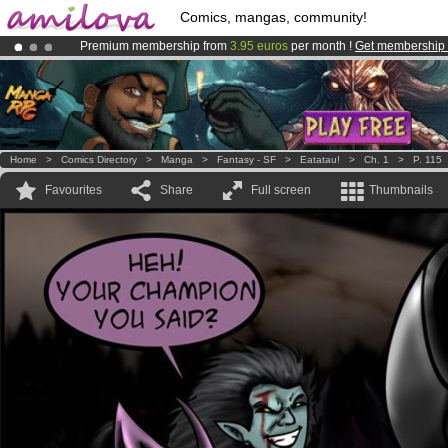
Comics, mangas, community!
Premium membership from
3.95 euros
per month !
Get membership
Amilova
Kickstarter is now LIVE
!.
Already 100000
members
and 1000
comics & mangas!
.
Home
>
Comics Directory
>
Manga
>
Fantasy - SF
>
Eatatau!
>
Ch. 1
>
P. 115
Favourites
Share
Full screen
Thumbnails