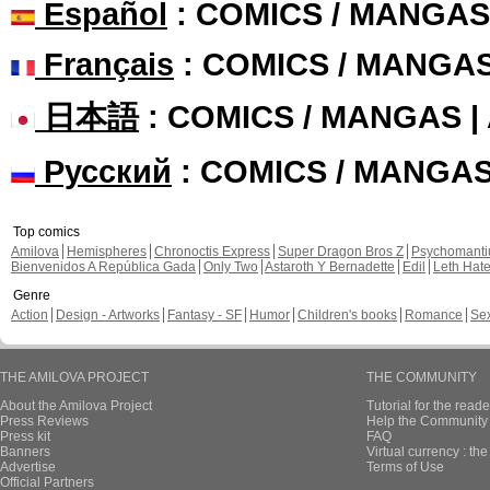
Español
: COMICS / MANGAS
Français
: COMICS / MANGA
日本語
: COMICS / MANGAS 
Русский
: COMICS / MANGA
Top comics
Amilova
Hemispheres
Chronoctis Express
Super Dragon Bros Z
Psychomant
Bienvenidos A República Gada
Only Two
Astaroth Y Bernadette
Edil
Leth Hat
Genre
Action
Design - Artworks
Fantasy - SF
Humor
Children's books
Romance
Se
THE AMILOVA PROJECT
THE COMMUNITY
About the Amilova Project
Tutorial for the reade
Press Reviews
Help the Community 
Press kit
FAQ
Banners
Virtual currency : th
Advertise
Terms of Use
Official Partners