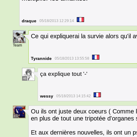
draque
05/18/2013 12:29:14
Ce qui expliquerai la survie alors qu'il 
28
Team
Tyrannide
05/18/2013 13:55:58
ça explique tout '-'
46
wessy
05/18/2013 14:15:42
Ou ils ont juste deux coeurs ( Comme le
10
en plus de tout une tripotée d'organes
Et aux dernières nouvelles, ils ont un 