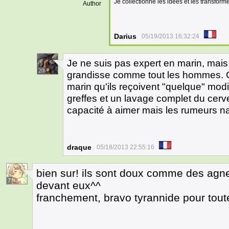
Je collectionne les idées et les transfor
Author
Darius
05/19/2013 16:32:24
Je ne suis pas expert en marin, mais 
20
grandisse comme tout les hommes. C
marin qu'ils reçoivent "quelque" mo
greffes et un lavage complet du cerve
capacité à aimer mais les rumeurs n
draque
05/18/2013 22:55:16
bien sur! ils sont doux comme des agne
7
devant eux^^
franchement, bravo tyrannide pour tout