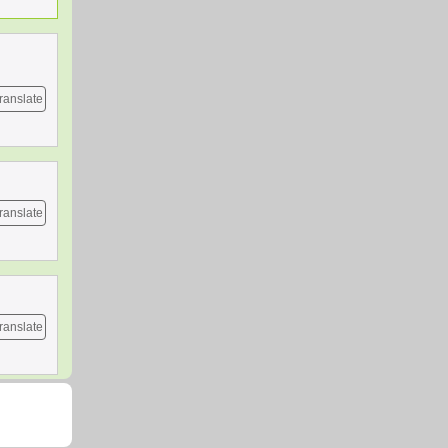
ranslate
ranslate
ranslate