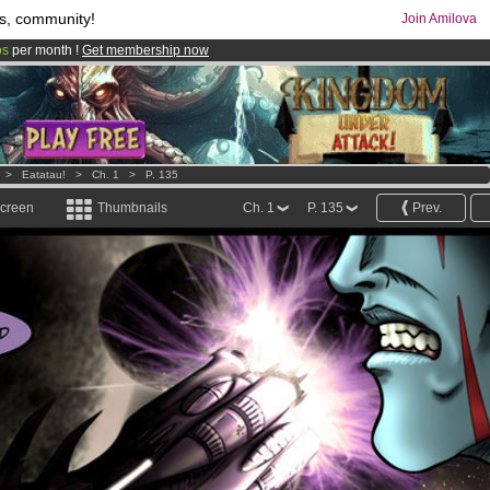
s, community!
Join Amilova
os
per month !
Get membership now
comics & mangas!
.
>
Eatatau!
>
Ch. 1
>
P. 135
screen
Thumbnails
Ch. 1
P. 135
Prev.