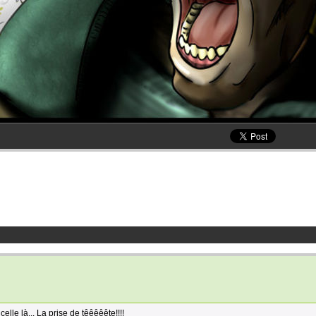
lle là... La prise de têêêêête!!!!