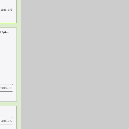
ranslate
 ça...
ranslate
ranslate