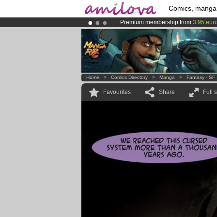
Comics, manga
Premium membership from
3.95 eur
Amilova
Kickstarter is now LIVE
!.
Already 100000
members
and 1000
Home
>
Comics Directory
>
Manga
>
Fantasy - SF
Favourites
Share
Full 