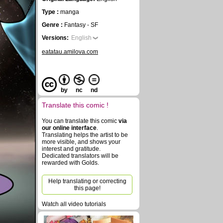
Type :
manga
Genre :
Fantasy - SF
Versions:
English
eatatau.amilova.com
by
nc
nd
Translate this comic !
You can translate this comic
via
our online interface
.
Translating helps the artist to be
more visible, and shows your
interest and gratitude.
Dedicated translators will be
rewarded with Golds.
Help translating or correcting
this page!
Watch all video tutorials