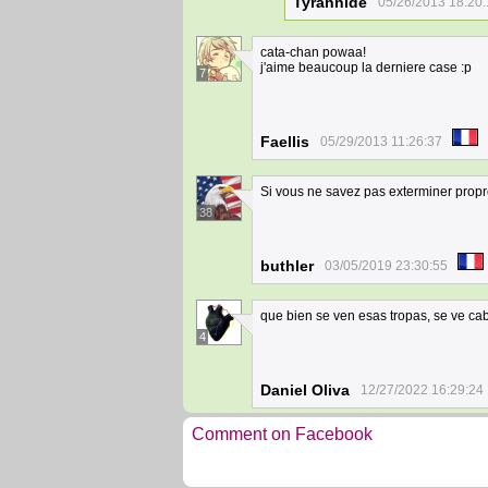
Tyrannide
05/26/2013 18:20
cata-chan powaa!
j'aime beaucoup la derniere case :p
7
Faellis
05/29/2013 11:26:37
Si vous ne savez pas exterminer propre
38
buthler
03/05/2019 23:30:55
que bien se ven esas tropas, se ve ca
4
Daniel Oliva
12/27/2022 16:29:24
Comment on Facebook