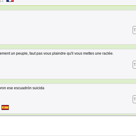
:12
T
ment un peuple, faut pas vous plaindre qu'il vous mettes une raclée.
T
bron ese escuadrón suicida
T