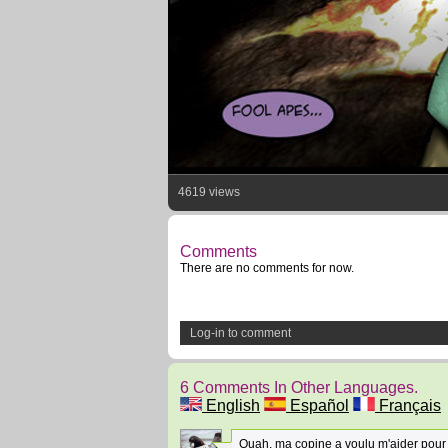
4619 views
Comments
There are no comments for now.
Log-in to comment
6 Comments In Other Languages.
English
Español
Français
Ouah, ma copine a voulu m'aider pour ce