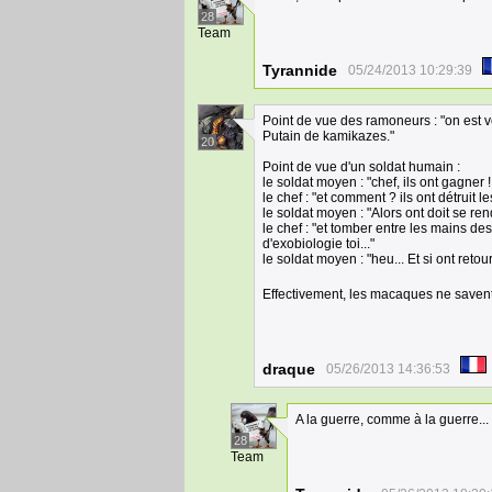
28
Team
Tyrannide
05/24/2013 10:29:39
Point de vue des ramoneurs : "on est ven
Putain de kamikazes."
20
Point de vue d'un soldat humain :
le soldat moyen : "chef, ils ont gagner ! 
le chef : "et comment ? ils ont détruit 
le soldat moyen : "Alors ont doit se rend
le chef : "et tomber entre les mains des
d'exobiologie toi..."
le soldat moyen : "heu... Et si ont retou
Effectivement, les macaques ne save
draque
05/26/2013 14:36:53
A la guerre, comme à la guerre...
28
Team