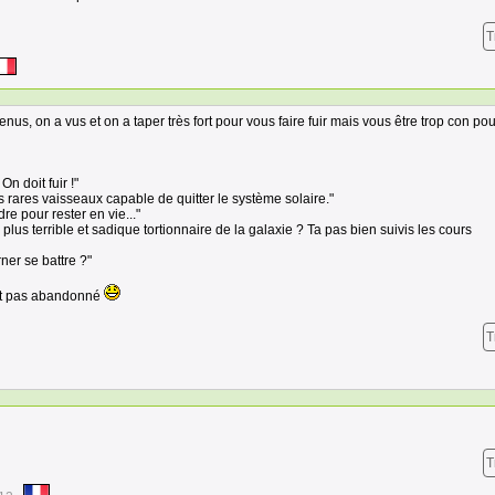
T
us, on a vus et on a taper très fort pour vous faire fuir mais vous être trop con pour
On doit fuir !"
les rares vaisseaux capable de quitter le système solaire."
re pour rester en vie..."
 plus terrible et sadique tortionnaire de la galaxie ? Ta pas bien suivis les cours
rner se battre ?"
nt pas abandonné
T
T