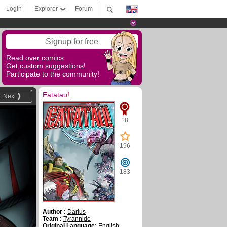
Login
Explorer
Forum
Signup for free
Read over comics
Get custom suggestions!
Participate to the community!
Eatatau!
Next
18
196
183
Author :
Darius
Team :
Tyrannide
Original Language:
English