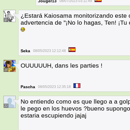
Jouger13
08/07/2023 03:11:49
¿Estará Kaiosama monitorizando este co
15
advertencia de "¡No lo hagas, Ten! ¡Tu 
Seka
08/05/2023 12:12:48
OUUUUUH, dans les parties !
26
Pascha
08/05/2023 12:35:18
No entiendo como es que llego a a golpe
22
le pego en los huevos ?bueno supongo 
estaria escupiendo jajaj