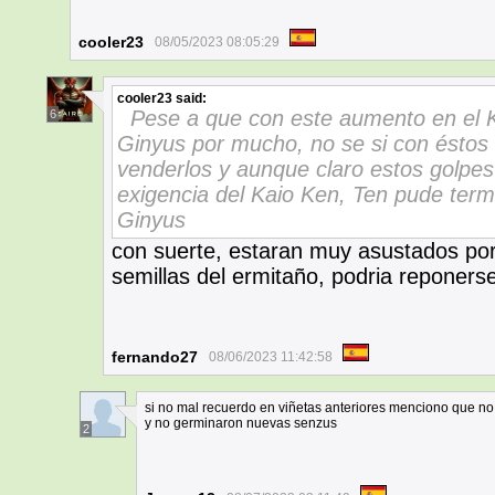
cooler23
08/05/2023 08:05:29
cooler23
said:
Pese a que con este aumento en el K
6
Ginyus por mucho, no se si con éstos 
venderlos y aunque claro estos golpes 
exigencia del Kaio Ken, Ten pude term
Ginyus
con suerte, estaran muy asustados por 
semillas del ermitaño, podria reponers
fernando27
08/06/2023 11:42:58
si no mal recuerdo en viñetas anteriores menciono que no
y no germinaron nuevas senzus
2