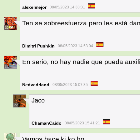
alexelmejor
08/05/2023 14:38:31
Ten se sobreesfuerza pero les está dan
10
Dimitri Pushkin
08/05/2023 14:53:04
En serio, no hay nadie que pueda auxil
1
Nedvedrland
08/05/2023 15:07:35
Jaco
22
ChamanCaido
08/05/2023 15:41:21
Vamos hace ki ko ho