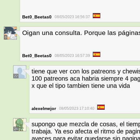
Bet0_Beetas0
08/05/2023 16:56:37
Oigan una consulta. Porque las página
8
Bet0_Beetas0
08/05/2023 16:57:39
tiene que ver con los patreons y chewis.
22
100 patreons aca habria siempre 4 pa
x que el tipo tambien tiene una vida
alexelmejor
08/05/2023 17:10:40
supongo que mezcla de cosas, el tiem
26
trabaja. Ya eso afecta el ritmo de pag
aveces para evitar quedarse sin pagina