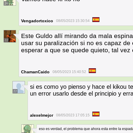
26
Vengadortoxico
08/05/2023 15:30:54
Este Guldo allí mirando da mala espin
22
usar su paralización si no es capaz de
esperar a que se quede quieto, tal vez
ChamanCaido
08/05/2023 15:40:52
si es como yo pienso y hace el kikou ten
22
un error usarlo desde el principio y err
alexelmejor
08/05/2023 17:05:15
eso es verdad, el problema que ahora esta entre la espada