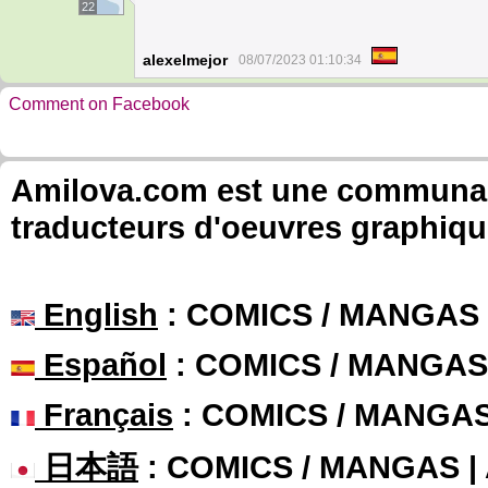
22
alexelmejor
08/07/2023 01:10:34
Comment on Facebook
Amilova.com est une communauté
traducteurs d'oeuvres graphiqu
English
: COMICS / MANGAS
Español
: COMICS / MANGAS
Français
: COMICS / MANGA
日本語
: COMICS / MANGAS 