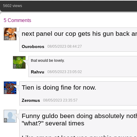
5602 views
5 Comments
next panel our cop gets his gun back 
28
Ouroboros
08/05/2023 08:44:27
that would be lovely.
7
Rahvu
08/05/2023 23:05:02
Tien is doing fine for now.
3
Zeromus
08/05/2023 23:35:57
Funny guldo been doing absolutely not
6
"what?" several times