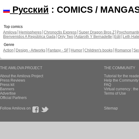
Русский
: COMICS / MANGA
Top comics
Amilova
Hemispheres
Chronoctis Express
Super Dragon Bros Z
Psychomant
Bienvenidos A República Gada
Only Two
Astaroth Y Bernadette
Edil
Leth Hat
Genre
Action
Design - Artworks
Fantasy - SF
Humor
Children's books
Romance
Se
THE AMILOVA PROJECT
THE COMMUNITY
About the Amilova Project
Tutorial for the reade
Press Reviews
Help the Community 
Press kit
FAQ
Banners
Virtual currency : th
Advertise
Terms of Use
Official Partners
Follow Amilova on
Sitemap