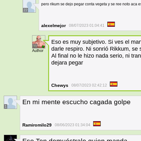
pero rikum se dejo pegar conta vegeta y se ree noto aca es
22
alexelmejor
08/07/2023 01:04:41
Eso es muy subjetivo. Si ves el ma
31
darle respiro. Ni sonrió Rikkum, se 
Author
Al final no le hizo nada serio, ni t
dejara pegar
Chewys
08/07/2023 02:42:12
En mi mente escucho cagada golpe
1
Ramiromilo29
08/06/2023 01:34:04
Eso Ten demuéstrale quien manda