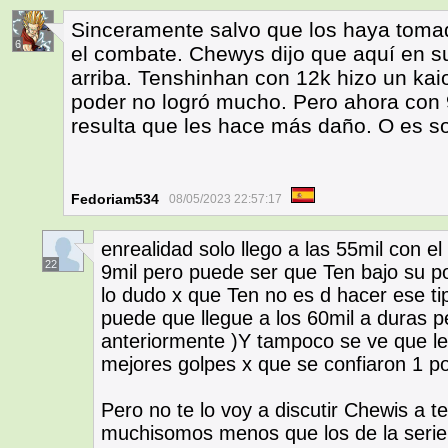
Sinceramente salvo que los haya toma
6
el combate. Chewys dijo que aquí en s
arriba. Tenshinhan con 12k hizo un kai
poder no logró mucho. Pero ahora con 
resulta que les hace más daño. O es so
Fedoriam534
08/05/2023 22:57:17
enrealidad solo llego a las 55mil con el
22
9mil pero puede ser que Ten bajo su p
lo dudo x que Ten no es d hacer ese ti
puede que llegue a los 60mil a duras pen
anteriormente )Y tampoco se ve que le
mejores golpes x que se confiaron 1 p
Pero no te lo voy a discutir Chewis a 
muchisomos menos que los de la serie o