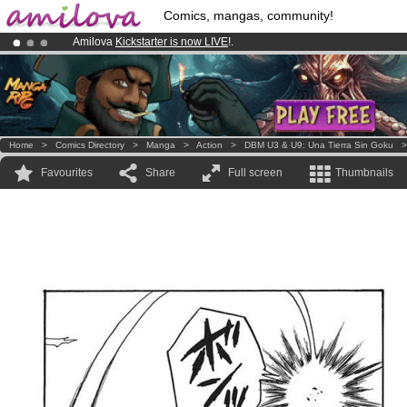
Comics, mangas, community!
Amilova
Kickstarter is now LIVE
!.
Premium membership from
3.95 euros
per month !
Get membership
Already 100000
members
and 1000
comics & mangas!
.
Home
>
Comics Directory
>
Manga
>
Action
>
DBM U3 & U9: Una Tierra Sin Goku
Favourites
Share
Full screen
Thumbnails