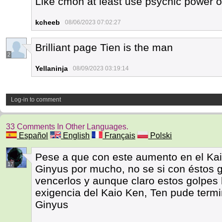
Like cmon at least use psychic power 
kcheeb
08/06/2023 07:02:27
Brilliant page Tien is the man
2
Yellaninja
08/09/2023 03:19:14
Log-in to comment
33 Comments In Other Languages.
Español
English
Français
Polski
Pese a que con este aumento en el Kai
17
Ginyus por mucho, no se si con éstos g
vencerlos y aunque claro estos golpes 
exigencia del Kaio Ken, Ten pude term
Ginyus