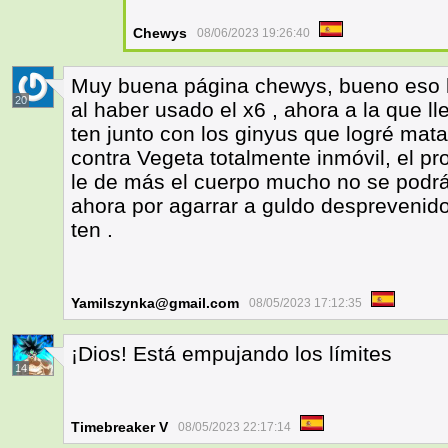
Chewys
08/06/2023 19:26:40
Muy buena página chewys, bueno eso l
20
al haber usado el x6 , ahora a la que l
ten junto con los ginyus que logré mat
contra Vegeta totalmente inmóvil, el p
le de más el cuerpo mucho no se podr
ahora por agarrar a guldo desprevenido 
ten .
Yamilszynka@gmail.com
08/05/2023 17:12:35
¡Dios! Está empujando los límites
14
Timebreaker V
08/05/2023 22:17:14