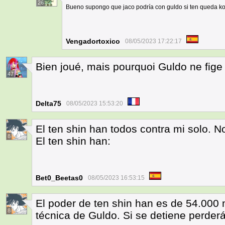
26
Bueno supongo que jaco podría con guldo si ten queda k
Vengadortoxico
08/05/2023 17:22:17
Bien joué, mais pourquoi Guldo ne fige
47
Delta75
08/05/2023 15:53:20
El ten shin han todos contra mi solo. No
8
El ten shin han:
Bet0_Beetas0
08/05/2023 16:53:15
El poder de ten shin han es de 54.000
8
técnica de Guldo. Si se detiene perder