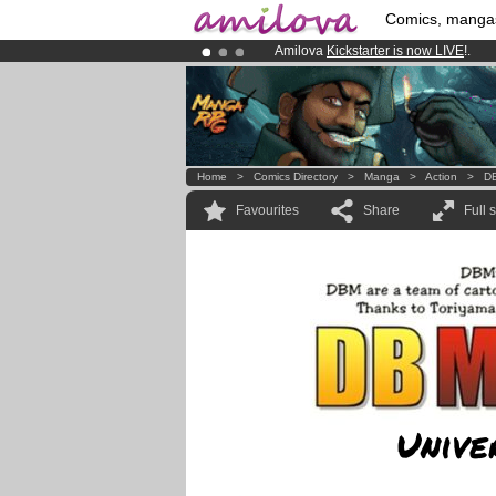
Comics, manga
Amilova
Kickstarter is now LIVE
!.
Premium membership from
3.95 eur
Already 100000
members
and 1000
Home
>
Comics Directory
>
Manga
>
Action
>
DB
Favourites
Share
Full 
Unive