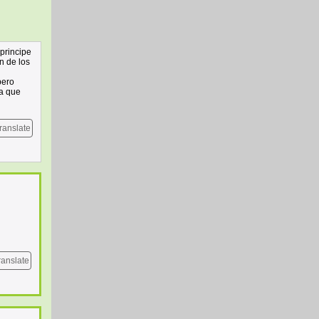
principe
n de los
pero
la que
ranslate
ranslate