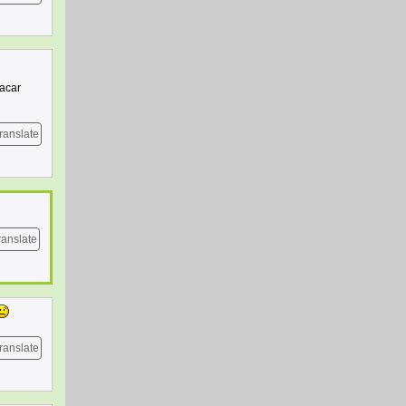
tacar
ranslate
ranslate
ranslate