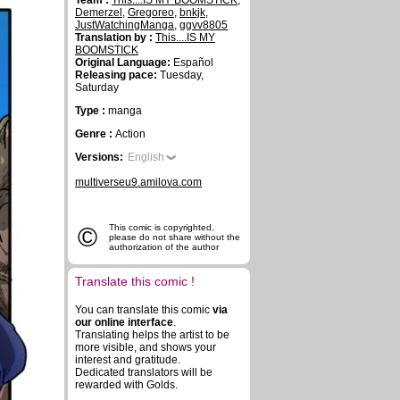
Team :
This....IS MY BOOMSTICK
,
Demerzel
,
Gregoreo
,
bnkjk
,
JustWatchingManga
,
ggvv8805
Translation by :
This....IS MY
BOOMSTICK
Original Language:
Español
Releasing pace:
Tuesday,
Saturday
Type :
manga
Genre :
Action
Versions:
English
multiverseu9.amilova.com
©
This comic is copyrighted,
please do not share without the
authorization of the author
Translate this comic !
You can translate this comic
via
our online interface
.
Translating helps the artist to be
more visible, and shows your
interest and gratitude.
Dedicated translators will be
rewarded with Golds.