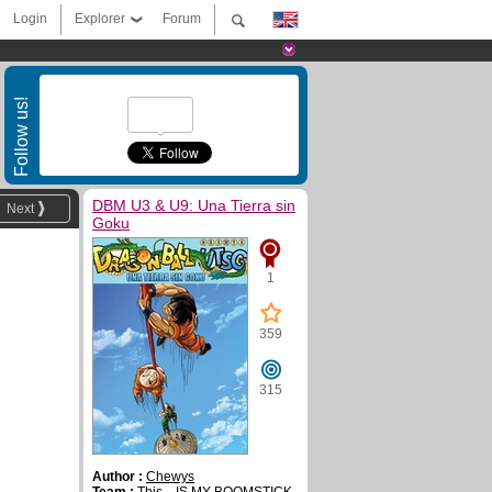
Login
Explorer
Forum
Follow us!
DBM U3 & U9: Una Tierra sin
Next
Goku
1
359
315
Author :
Chewys