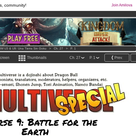
s, community!
Join Amilova
os
per month !
Get membership now
comics & mangas!
.
M U3 & U9: Una Tierra Sin Goku
>
Ch. 27
>
P. 1
screen
Thumbnails
Ch. 27
P. 1
Prev.
rse 9: Battle for the
Earth