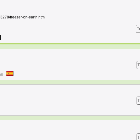
/3278/freezer-on-earth.html
T
T
56
T
T