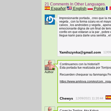
21 Comments In Other Languages.
Español
English
Polski
Impresionante portada , creo que la m
vegeta , con la forma ozaru es el mayor
20
calvos , los androides y vegeta , apena
emocionante digna de um final de temp
confio en que estaran a la par , pobre 
llegue karin para darle una semilla , e
Yamilszynka@gmail.com
12/09
Continuamos con la historia!!!
Esta portada fue realizada por Torrijo
31
Author
Recuerden chequear su fanmanga Freez
https://www.amilova.com/es/com...nga
Chewys
12/09/2021 11:20:44
Cover by Torrijos, Aka Kobun.