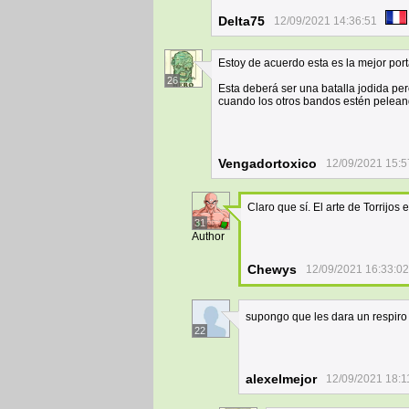
Delta75
12/09/2021 14:36:51
Estoy de acuerdo esta es la mejor por
26
Esta deberá ser una batalla jodida pe
cuando los otros bandos estén peleand
Vengadortoxico
12/09/2021 15:5
Claro que sí. El arte de Torrijos 
31
Author
Chewys
12/09/2021 16:33:02
supongo que les dara un respiro 
22
alexelmejor
12/09/2021 18:1