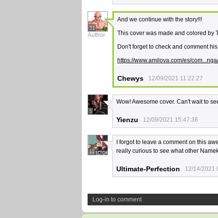
And we continue with the story!!!
31
This cover was made and colored by T
Author
Don't forget to check and comment his
https://www.amilova.com/es/com...nga
Chewys
12/09/2021 11:22:27
Wow! Awesome cover. Can't wait to see
5
Yienzu
12/09/2021 15:47:36
I forgot to leave a comment on this aw
really curious to see what other Name
11
Ultimate-Perfection
12/14/2021 
Log-in to comment