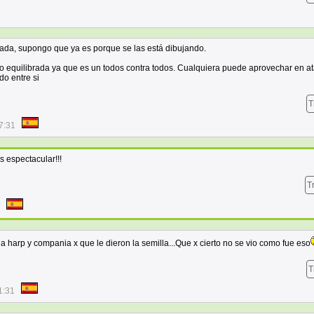
tada, supongo que ya es porque se las está dibujando.
ro equilibrada ya que es un todos contra todos. Cualquiera puede aprovechar en a
o entre si
T
7:31
es espectacular!!!
T
a harp y compania x que le dieron la semilla...Que x cierto no se vio como fue eso
T
1:31