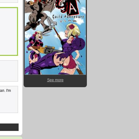
See more
an. I'm