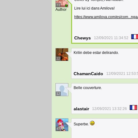
31
Lire lui ici dans Amilova!
Author
https://www.amilova.com/es/com...nga
Chewys
12/09/2021 11:34:52
Krilin debe estar delirando.
22
ChamanCaido
12/09/2021 12:53:
Belle couverture.
12
alastair
12/09/2021 13:32:26
Superbe.
47