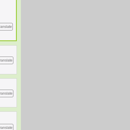
ranslate
ranslate
ranslate
ranslate