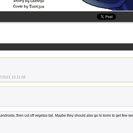
7/2021 15:11:58
he androids, then cut off vegetas tail. Maybe they should also go to korin to get few s