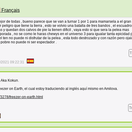
Français
ejor de todas , bueno parece que se van a turnar 1 por 1 para mamarsela a el gran 
 peligro que tiene la tierra , esto se volvio una batalla de tres bandos , el escuadro
s y quedan dos calvos de pie la tienen dificil , vaya esto si que sera la pelea mas
orada , no se como le haras chewys en el universo 3 para igualar tanta epicidad 
el ten no puede ni disfrutar de la pelea , esta todo destrozado y con razón pero oja
l pobre no puede ni ser espectador .
T
/2021 09:22:31
s Aka Kokun.
er on Earth, el cual estoy traduciendo al inglés aquí mismo en Amilova.
/3278/freezer-on-earth.html
T