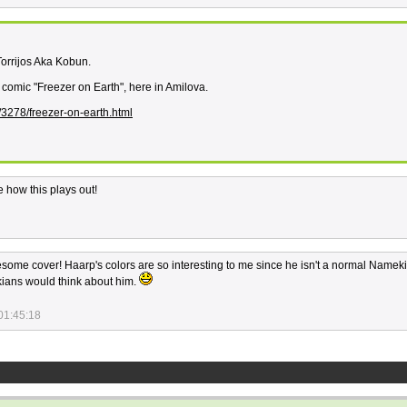
orrijos Aka Kobun.
 comic "Freezer on Earth", here in Amilova.
/3278/freezer-on-earth.html
 how this plays out!
esome cover! Haarp's colors are so interesting to me since he isn't a normal Nameki
kians would think about him.
01:45:18