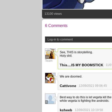
13100 views
6 Comments
Log-in to comment
See, THIS is storytelling.
Holy shit.
16
Team
This....IS MY BOOMSTICK
11/0
We are doomed.
3
Cattivone
12/09/2021 09:06:45
Best way to do this is let vegeta kill t
while vegeta is fighting the androids.
6
kcheeb
12/09/2021 10:19:58