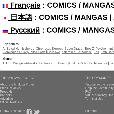
Français
: COMICS / MANGA
日本語
: COMICS / MANGAS 
Русский
: COMICS / MANGA
Top comics
Amilova
Hemispheres
Chronoctis Express
Super Dragon Bros Z
Psychomant
Bienvenidos A República Gada
Only Two
Astaroth Y Bernadette
Edil
Leth Hat
Genre
Action
Design - Artworks
Fantasy - SF
Humor
Children's books
Romance
Se
THE AMILOVA PROJECT
THE COMMUNITY
About the Amilova Project
Tutorial for the reade
Press Reviews
Help the Community 
Press kit
FAQ
Banners
Virtual currency : th
Advertise
Terms of Use
Official Partners
Follow Amilova on
Sitemap