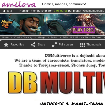
Comics, mangas, community!
Premium membership from
3.95 euros
per month !
Get membership
Amilova
Kickstarter is now LIVE
!.
Already 100000
members
and 1000
comics & mangas!
.
Home
>
Comics Directory
>
Manga
>
Action
>
DBM U3 & U9: Una Tierra Sin Goku
Favourites
Share
Full screen
Thumbnails
UNIVERSE 9: KAMI-SAMA´