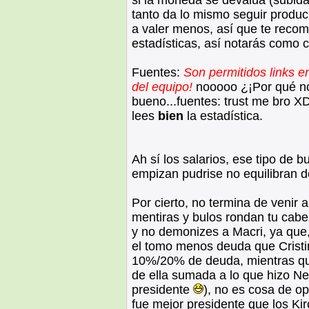
si la moneda se devalúa (subida d
tanto da lo mismo seguir produc
a valer menos, así que te reco
estadísticas, así notarás como c
Fuentes:
Son permitidos links e
del equipo!
nooooo ¿¡Por qué n
bueno...fuentes: trust me bro XD
lees
bien
la estadística.
Ah sí los salarios, ese tipo de 
empizan pudrise no equilibran 
Por cierto, no termina de venir 
mentiras y bulos rondan tu cabe
y no demonizes a Macri, ya que,
el tomo menos deuda que Crist
10%/20% de deuda, mientras qu
de ella sumada a lo que hizo Ne
presidente
), no es cosa de op
fue mejor presidente que los Kirc