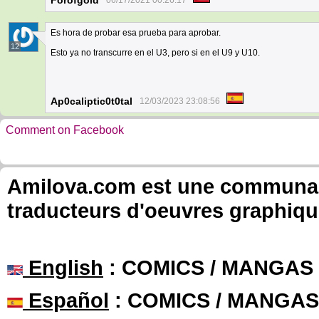
Forofgold
06/17/2021 00:26:17
Es hora de probar esa prueba para aprobar.
12
Esto ya no transcurre en el U3, pero si en el U9 y U10.
Ap0caliptic0t0tal
12/03/2023 23:08:56
Comment on Facebook
Amilova.com est une communauté
traducteurs d'oeuvres graphiqu
English
: COMICS / MANGAS
Español
: COMICS / MANGAS