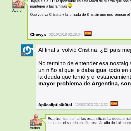
Jajajajajaja!!! El responsable es este Macri de mierda que nos
31
mantener a las familias
Author
Que vuelva Cristina y la jornada de 8 hs sin que nos rompan el cu
Chewys
02/10/2018 02:28:04
Al final si volvió Cristina, ¿El país m
12
No termino de entender esa nostalgia 
un niño al que le daba igual todo en 
la deuda que tomó y el estancamient
mayor problema de Argentina, son
Ap0caliptic0t0tal
12/03/2023 23:13:32
Estarás mirando mal las estadísticas. La deuda míral
teníamos el salario en dólares más alto de Latinoamé
31
Author