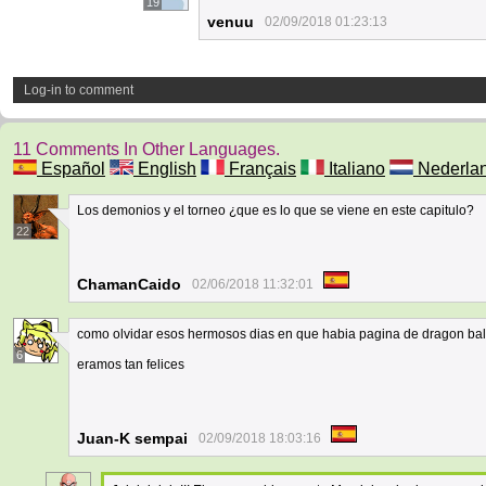
19
venuu
02/09/2018 01:23:13
Log-in to comment
11 Comments In Other Languages.
Español
English
Français
Italiano
Nederla
Los demonios y el torneo ¿que es lo que se viene en este capitulo?
22
ChamanCaido
02/06/2018 11:32:01
como olvidar esos hermosos dias en que habia pagina de dragon ball m
6
eramos tan felices
Juan-K sempai
02/09/2018 18:03:16