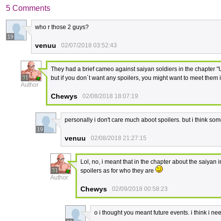
5 Comments
who r those 2 guys?
19
venuu
02/07/2018 03:52:43
They had a brief cameo against saiyan soldiers in the chapter "U
31
but if you don´t want any spoilers, you might want to meet them
Author
Chewys
02/08/2018 18:07:19
personally i don't care much aboot spoilers. but i think so
19
venuu
02/08/2018 21:27:15
Lol, no, i meant that in the chapter about the saiyan
31
spoilers as for who they are
Author
Chewys
02/09/2018 00:58:23
o i thought you meant future events. i think i ne