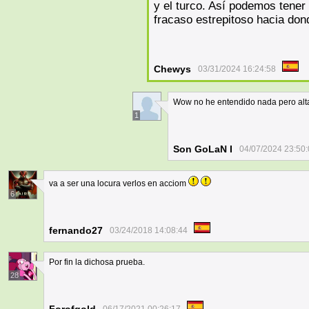
y el turco. Así podemos tener
fracaso estrepitoso hacia don
Chewys
03/31/2024 16:24:58
Wow no he entendido nada pero alta
1
Son GoLaN I
04/07/2024 23:50
va a ser una locura verlos en acciom
6
fernando27
03/24/2018 14:08:44
Por fin la dichosa prueba.
28