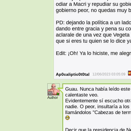
odiar a Macri y repudiar su gobi
gobierno peor, no quedas muy b
PD: dejando la política a un la
dando entre gracia y pena su co
aclarale de una vez que Vegeta
que si eres tu quien se lo dice ya
Edit: ¡Oh! Ya lo hiciste, me aleg
Ap0caliptic0t0tal
12/06/2023 03:05:09
Guau. Nunca había leído este 
31
calentaste veo.
Author
Evidentemente sí escucho otra
nadie. O peor, insultaría a los
llamándolos "Cabezas de term
Decir que la presidencia de N