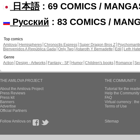
日本語
: 69 COMICS / MANGA
Русский
: 83 COMICS / MAN
Top comics
Amilova
Hemispheres
Chronoctis Express
Super Dragon Bros Z
Psychomant
Bienvenidos A República Gada
Only Two
Astaroth Y Bernadette
Edil
Leth Hat
Genre
Action
Design - Artworks
Fantasy - SF
Humor
Children's books
Romance
Se
THE AMILOVA PROJECT
THE COMMUNITY
About the Amilova Project
Tutorial for the reade
Press Reviews
Help the Community 
Press kit
FAQ
Banners
Virtual currency : th
Advertise
Terms of Use
Official Partners
Follow Amilova on
Sitemap