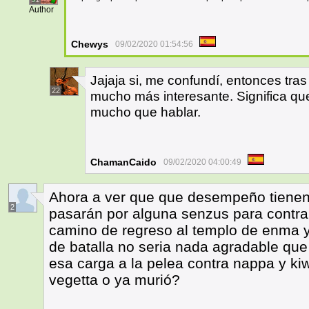
Author
Chewys
09/02/2020 01:54:56
Jajaja si, me confundí, entonces tras 
22
mucho más interesante. Significa q
mucho que hablar.
ChamanCaido
09/02/2020 04:00:49
Ahora a ver que que desempeño tienen 
2
pasarán por alguna senzus para contrar
camino de regreso al templo de enma 
de batalla no seria nada agradable que 
esa carga a la pelea contra nappa y kiw
vegetta o ya murió?