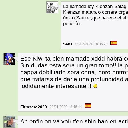
La llamada ley Kienzan-Salagir
15
Kienzan matara o cortara órga
único,Sauzer,que parece el ali
petición.
Seka
09/03/2020 18:06:20
Ese Kiwi ta bien mamado xddd habrá co
3
Sin dudas esta sera un gran tomo!! la pe
nappa debilitado sera corta, pero entre
que trataras de darle una profundidad a
jodidamente interesante!!!
Eltrasero2020
09/01/2020 18:46:44
Ah enfin on va voir t'en shin han en act
5