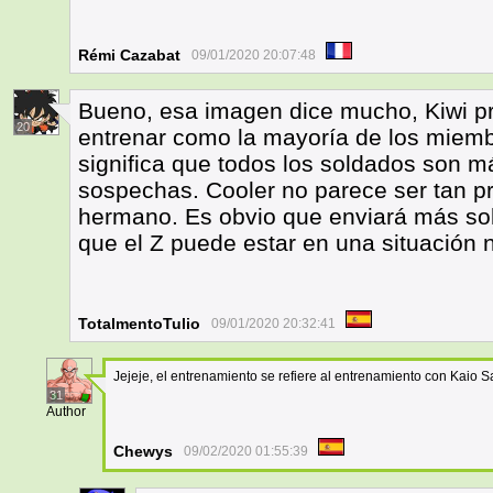
Rémi Cazabat
09/01/2020 20:07:48
Bueno, esa imagen dice mucho, Kiwi p
20
entrenar como la mayoría de los miembr
significa que todos los soldados son m
sospechas. Cooler no parece ser tan 
hermano. Es obvio que enviará más sold
que el Z puede estar en una situación no
TotalmentoTulio
09/01/2020 20:32:41
Jejeje, el entrenamiento se refiere al entrenamiento con Kaio 
31
Author
Chewys
09/02/2020 01:55:39