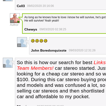
Cell3
09/02/2020 20:16:06
As long as he knows how to love i know he will survive, he's got all 
He will survive! Yeah yeah!
31
Author
Chewys
09/03/2020 02:38:25
10
John Boredonquixote
09/03/2020 12:31:26
So this is how our search for best
Links
1
Team Members!
car stereo started. Jus
looking for a cheap car stereo and so 
$100. During this car stereo buying p
and models and was confused a lot, so 
selling car stereos and then shortlist
car and affordable to my pocket.