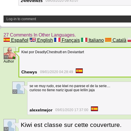
24reviewzs
09/05/2020 09:43:07
Log-in to comment
27 Comments In Other Languages.
Español
English
Français
Italiano
Català
Kiwi por DeadlyChestnutt en Deviantart
31
Author
Chewys
09/01/2020 04:28:49
se ve muy rudo, ese kiwi no parese el de la serie....
curioso no tiene nariz igual que krilin jaja
22
alexelmejor
09/01/2020 17:37:00
Kiwi est classe sur cette couverture.
12