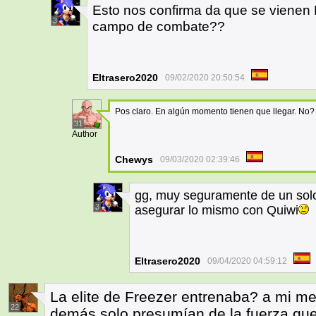
Esto nos confirma da que se vienen K
3
campo de combate??
Eltrasero2020
09/02/2020 20:50:54
Pos claro. En algún momento tienen que llegar. No?
31
Author
Chewys
09/03/2020 02:39:46
gg, muy seguramente de un solo
3
asegurar lo mismo con Quiwi
Eltrasero2020
09/04/2020 04:59:12
La elite de Freezer entrenaba? a mi me
22
demás solo presumían de la fuerza que 