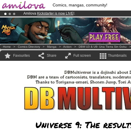
Comics, mangas, community!
Amilova
Kickstarter is now LIVE
!.
Premium membership from
3.95 euros
per month !
Get membership
Already 100000
members
and 1000
comics & mangas!
.
Home
>
Comics Directory
>
Manga
>
Action
>
DBM U3 & U9: Una Tierra Sin Goku
Favourites
Share
Full screen
Thumbnails
Universe 9: The result