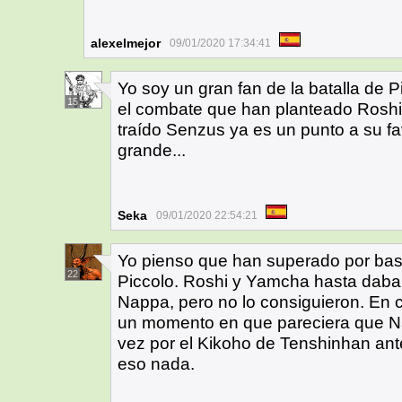
alexelmejor
09/01/2020 17:34:41
Yo soy un gran fan de la batalla de P
15
el combate que han planteado Roshi
traído Senzus ya es un punto a su f
grande...
Seka
09/01/2020 22:54:21
Yo pienso que han superado por bast
22
Piccolo. Roshi y Yamcha hasta daba 
Nappa, pero no lo consiguieron. En c
un momento en que pareciera que Napp
vez por el Kikoho de Tenshinhan ant
eso nada.