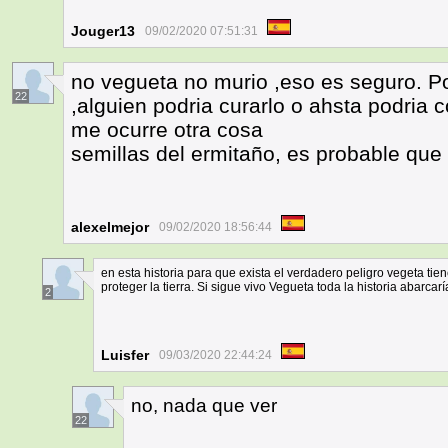
Jouger13
09/02/2020 07:51:31
no vegueta no murio ,eso es seguro. P
22
,alguien podria curarlo o ahsta podria 
me ocurre otra cosa
semillas del ermitaño, es probable qu
alexelmejor
09/02/2020 18:56:44
en esta historia para que exista el verdadero peligro vegeta tiene
proteger la tierra. Si sigue vivo Vegueta toda la historia abarcar
2
Luisfer
09/03/2020 22:44:24
no, nada que ver
22