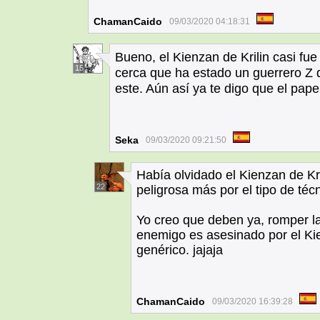
ChamanCaido
09/03/2020 04:18:31
Bueno, el Kienzan de Krilin casi fue 
15
cerca que ha estado un guerrero Z 
este. Aún así ya te digo que el pap
Seka
09/03/2020 09:21:50
Había olvidado el Kienzan de Kri
22
peligrosa más por el tipo de téc
Yo creo que deben ya, romper l
enemigo es asesinado por el Kie
genérico. jajaja
ChamanCaido
09/03/2020 16:39:28