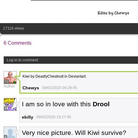
17116 views
6 Comments
Log-in to comment
Kiwi by DeadlyChestnutt in Deviantart.
31
Author
Chewys
09/01/2020 04:29:45
I am so in love with this
Drool
3
ebilly
09/02/2020 19:27:45
Very nice picture. Will Kiwi survive?
4