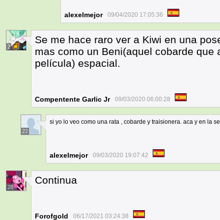
alexelmejor
09/04/2020 17:05:36
Se me hace raro ver a Kiwi en una pos
2
mas como un Beni(aquel cobarde que a
película) espacial.
Compentente Garlic Jr
09/03/2020 06:00:28
si yo lo veo como una rata , cobarde y traisionera. aca y en la 
22
alexelmejor
09/03/2020 19:07:42
Continua
28
Forofgold
06/17/2021 03:24:38