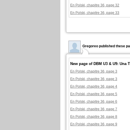
En Polski, chapitre 36, page 32
En Polski, chapitre 36, page 33
Gregoreo published these pa
New page of DBM U3 & U9: Una T
En Polski, chapitre 36, page 3
En Polski, chapitre 36, page 3
En Polski, chapitre 36, page 4
En Polski, chapitre 36, page 5
En Polski, chapitre 36, page 6
En Polski, chapitre 36, page 7
En Polski, chapitre 36, page 8
En Polski, chapitre 36, page 9