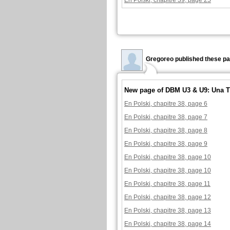
En Polski, chapitre 39, page 25
Gregoreo published these pa
New page of DBM U3 & U9: Una T
En Polski, chapitre 38, page 6
En Polski, chapitre 38, page 7
En Polski, chapitre 38, page 8
En Polski, chapitre 38, page 9
En Polski, chapitre 38, page 10
En Polski, chapitre 38, page 10
En Polski, chapitre 38, page 11
En Polski, chapitre 38, page 12
En Polski, chapitre 38, page 13
En Polski, chapitre 38, page 14