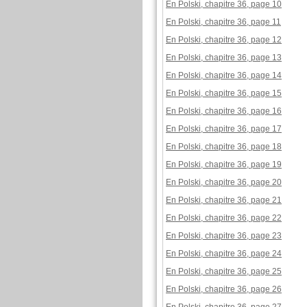
En Polski, chapitre 36, page 10
En Polski, chapitre 36, page 11
En Polski, chapitre 36, page 12
En Polski, chapitre 36, page 13
En Polski, chapitre 36, page 14
En Polski, chapitre 36, page 15
En Polski, chapitre 36, page 16
En Polski, chapitre 36, page 17
En Polski, chapitre 36, page 18
En Polski, chapitre 36, page 19
En Polski, chapitre 36, page 20
En Polski, chapitre 36, page 21
En Polski, chapitre 36, page 22
En Polski, chapitre 36, page 23
En Polski, chapitre 36, page 24
En Polski, chapitre 36, page 25
En Polski, chapitre 36, page 26