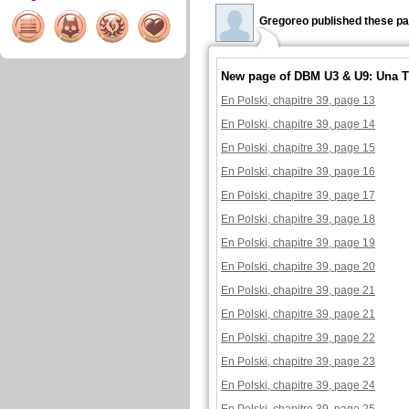
Gregoreo published these pa
New page of DBM U3 & U9: Una T
En Polski, chapitre 39, page 13
En Polski, chapitre 39, page 14
En Polski, chapitre 39, page 15
En Polski, chapitre 39, page 16
En Polski, chapitre 39, page 17
En Polski, chapitre 39, page 18
En Polski, chapitre 39, page 19
En Polski, chapitre 39, page 20
En Polski, chapitre 39, page 21
En Polski, chapitre 39, page 21
En Polski, chapitre 39, page 22
En Polski, chapitre 39, page 23
En Polski, chapitre 39, page 24