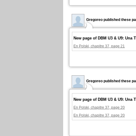
Gregoreo published these pa
New page of DBM U3 & U9: Una T
En Polski, chapitre 37, page 21
Gregoreo published these pa
New page of DBM U3 & U9: Una T
En Polski, chapitre 37, page 20
En Polski, chapitre 37, page 20