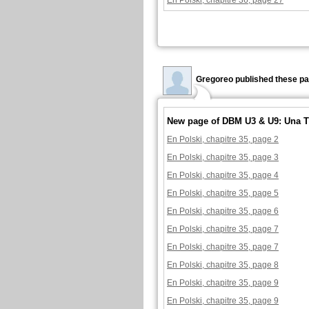
En Polski, chapitre 36, page 27
Gregoreo published these pa
New page of DBM U3 & U9: Una T
En Polski, chapitre 35, page 2
En Polski, chapitre 35, page 3
En Polski, chapitre 35, page 4
En Polski, chapitre 35, page 5
En Polski, chapitre 35, page 6
En Polski, chapitre 35, page 7
En Polski, chapitre 35, page 7
En Polski, chapitre 35, page 8
En Polski, chapitre 35, page 9
En Polski, chapitre 35, page 9