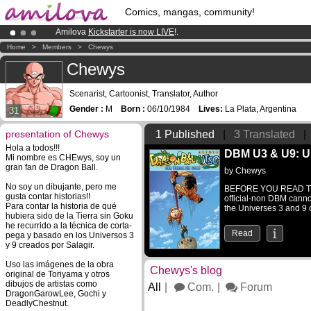
Comics, mangas, community!
Amilova
Kickstarter is now LIVE
!.
Already 100000
members
and 1000
comics & mangas!
.
Home
>
Members
>
Chewys
Premium membership from
3.95 euros
per month !
Get membership
Chewys
Scenarist, Cartoonist, Translator, Author
Gender :
M
Born :
06/10/1984
Lives:
La Plata, Argentina
31
presentation of Chewys
1 Published
|
3 Translated
|
Hola a todos!!!
DBM U3 & U9: Un
Mi nombre es CHEwys, soy un
gran fan de Dragon Ball.
by
Chewys
No soy un dibujante, pero me
BEFORE YOU READ THI
gusta contar historias!!
official-non DBM cann
Para contar la historia de qué
the Universes 3 and 9 o
hubiera sido de la Tierra sin Goku
he recurrido a la técnica de corta-
Read
pega y basado en los Universos 3
y 9 creados por Salagir.
Uso las imágenes de la obra
Chewys's blog
original de Toriyama y otros
dibujos de artistas como
All
Com.
Forum
DragonGarowLee, Gochi y
DeadlyChestnut.