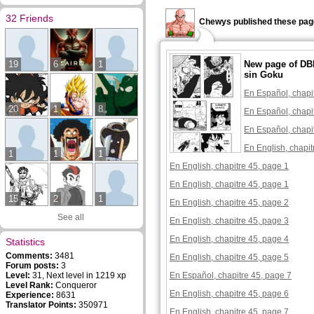
32 Friends
Chewys published these pag
19
6
1
New page of DB
sin Goku
En Español, chapi
20
1
8
En Español, chapi
En Español, chapi
En English, chapit
1
1
1
En English, chapitre 45, page 1
En English, chapitre 45, page 1
15
2
1
En English, chapitre 45, page 2
See all
En English, chapitre 45, page 3
En English, chapitre 45, page 4
Statistics
Comments:
3481
En English, chapitre 45, page 5
Forum posts:
3
Level:
31, Next level in 1219 xp
En Español, chapitre 45, page 7
Level Rank:
Conqueror
En English, chapitre 45, page 6
Experience:
8631
Translator Points:
350971
En English, chapitre 45, page 7