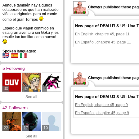
Aunque también hay algunos
Chewys published these pag
colaboradores que han realizado
viñetas originales para mi comic
como el gran Torrijos
New page of DBM U3 & U9: Una T
Espero que viajen conmigo en
esta gran aventura sin Goku y les
En English, chapitre 45, page 11
resulte tan familiar como nueva!
En Español, chapitre 45, page 11
Spoken languages:
5 Following
Chewys published these pag
30
32
2
New page of DBM U3 & U9: Una T
See all
En English, chapitre 45, page 9
42 Followers
En Español, chapitre 45, page 9
22
17
19
See all