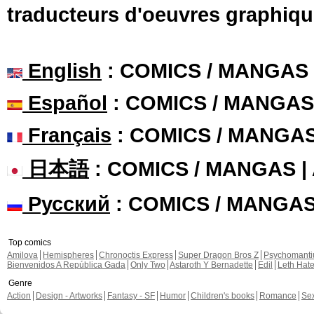
traducteurs d'oeuvres graphiqu
English
: COMICS / MANGAS
Español
: COMICS / MANGAS
Français
: COMICS / MANGA
日本語
: COMICS / MANGAS 
Русский
: COMICS / MANGA
Top comics
Amilova
Hemispheres
Chronoctis Express
Super Dragon Bros Z
Psychomant
Bienvenidos A República Gada
Only Two
Astaroth Y Bernadette
Edil
Leth Hat
Genre
Action
Design - Artworks
Fantasy - SF
Humor
Children's books
Romance
Se