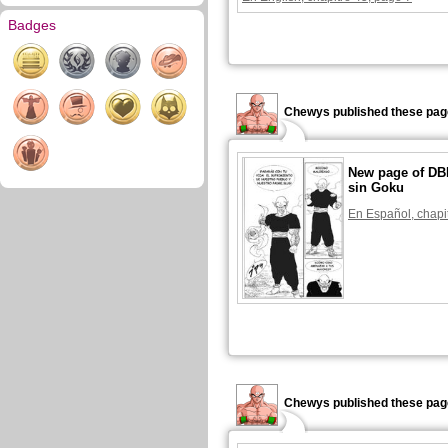
Badges
Chewys published these pag
New page of DB
sin Goku
En Español, chapi
Chewys published these pag