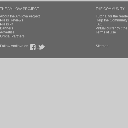
THE AMILOVA PROJECT
THE COMMUNITY
About the Amilova Project
Tutorial for the reade
Press Reviews
Help the Community 
Press kit
FAQ
Banners
Virtual currency : th
Advertise
Terms of Use
Official Partners
Follow Amilova on
Sitemap