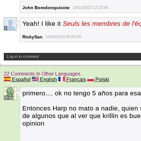
John Boredonquixote
10/22/2023 12:21:04
Yeah! I like it
Seuls les membres de l'éq
1
RickySan
10/23/2023 05:00:35
Log-in to comment
22 Comments In Other Languages.
Español
English
Français
Polski
primero.... ok no tengo 5 años para esa
26
Entonces Harp no mato a nadie, quien 
de algunos que al ver que krillin es b
opinion