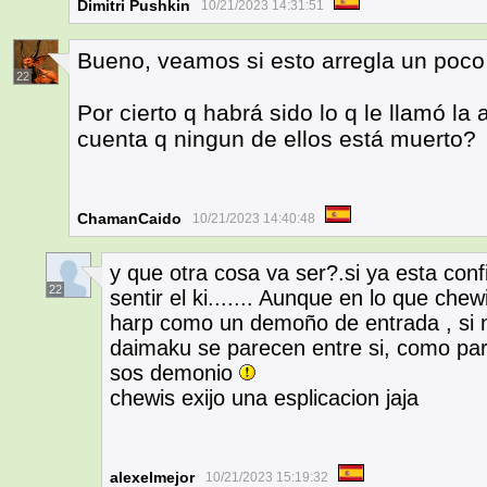
Dimitri Pushkin
10/21/2023 14:31:51
Bueno, veamos si esto arregla un poco 
22
Por cierto q habrá sido lo q le llamó l
cuenta q ningun de ellos está muerto?
ChamanCaido
10/21/2023 14:40:48
y que otra cosa va ser?.si ya esta co
22
sentir el ki....... Aunque en lo que che
harp como un demoño de entrada , si n
daimaku se parecen entre si, como pa
sos demonio
chewis exijo una esplicacion jaja
alexelmejor
10/21/2023 15:19:32