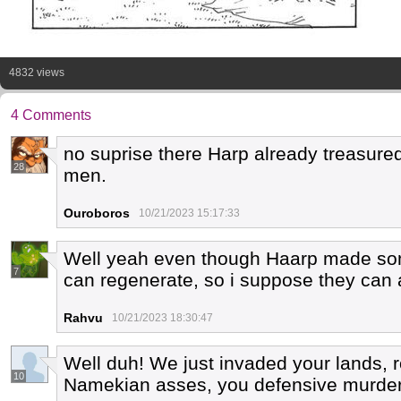
4832 views
4 Comments
no suprise there Harp already treasur
28
men.
Ouroboros
10/21/2023 15:17:33
Well yeah even though Haarp made so
7
can regenerate, so i suppose they can al
Rahvu
10/21/2023 18:30:47
Well duh! We just invaded your lands, 
10
Namekian asses, you defensive murder