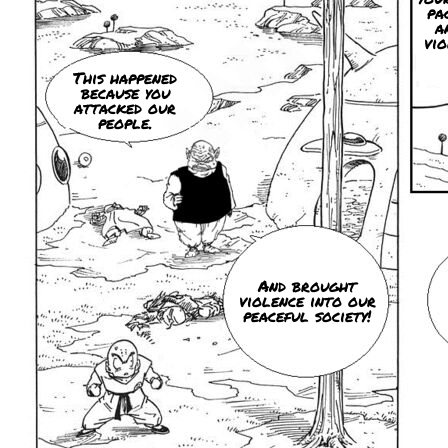
pac
a
vio
This happened
because you
attacked our
people.
And brought
violence into our
peaceful society!