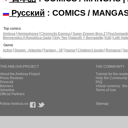
Русский
: COMICS / MANGA
Top comics
Amilova
Hemispheres
Chronoctis Express
Super Dragon Bros Z
Psychomant
Bienvenidos A República Gada
Only Two
Astaroth Y Bernadette
Edil
Leth Hat
Genre
Action
Design - Artworks
Fantasy - SF
Humor
Children's books
Romance
Se
THE AMILOVA PROJECT
THE COMMUNITY
About the Amilova Project
Tutorial for the reade
Press Reviews
Help the Community 
Press kit
FAQ
Banners
Virtual currency : th
Advertise
Terms of Use
Official Partners
Follow Amilova on
Sitemap