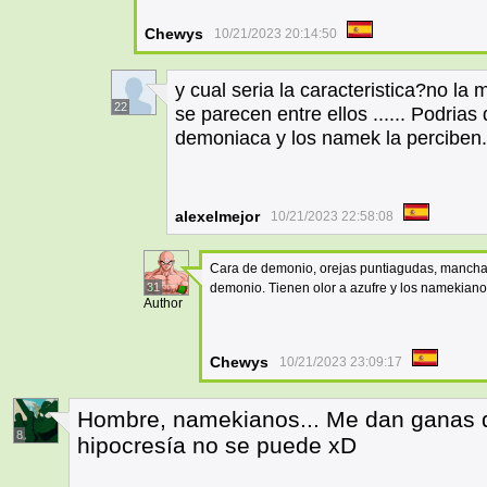
Chewys
10/21/2023 20:14:50
y cual seria la caracteristica?no la
22
se parecen entre ellos ...... Podri
demoniaca y los namek la perciben. y
alexelmejor
10/21/2023 22:58:08
Cara de demonio, orejas puntiagudas, manchas 
31
demonio. Tienen olor a azufre y los namekiano
Author
Chewys
10/21/2023 23:09:17
Hombre, namekianos... Me dan ganas d
8
hipocresía no se puede xD