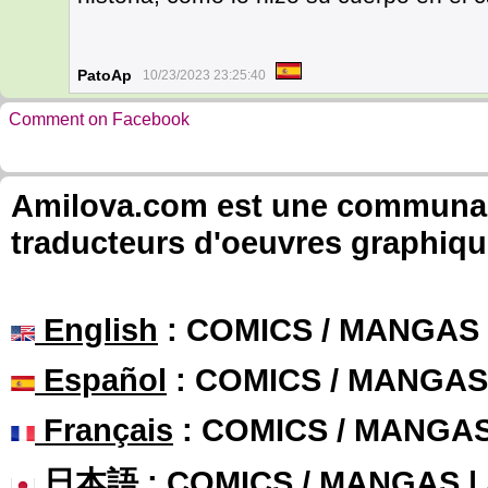
PatoAp
10/23/2023 23:25:40
Comment on Facebook
Amilova.com est une communauté
traducteurs d'oeuvres graphiqu
English
: COMICS / MANGAS
Español
: COMICS / MANGAS
Français
: COMICS / MANGA
日本語
: COMICS / MANGAS 