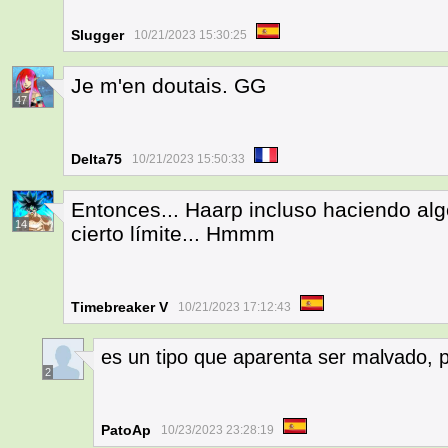
Slugger
10/21/2023 15:30:25
Je m'en doutais. GG
47
Delta75
10/21/2023 15:50:33
Entonces... Haarp incluso haciendo alg
14
cierto límite... Hmmm
Timebreaker V
10/21/2023 17:12:43
es un tipo que aparenta ser malvado, p
2
PatoAp
10/23/2023 23:28:19