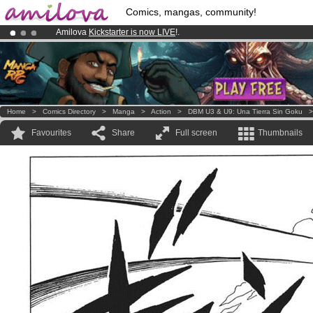
Comics, mangas, community!
Amilova
Kickstarter is now LIVE
!.
Already 134393
members
and 1208
comics & mangas!
.
Premium membership from
3.95 euros
per month !
Get membership
Home
>
Comics Directory
>
Manga
>
Action
>
DBM U3 & U9: Una Tierra Sin Goku
Favourites
Share
Full screen
Thumbnails