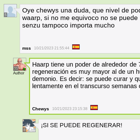
Oye chewys una duda, que nivel de po
5
waarp, si no me equivoco no se puede 
senzu tampoco importa mucho
mss
10/21/2023 21:55:44
Haarp tiene un poder de alrededor de
31
regeneración es muy mayor al de un 
Author
demonio. Es decir: se puede curar y qu
lentamente en el transcurso semanas
Chewys
10/21/2023 23:15:38
¡SI SE PUEDE REGENERAR!
8