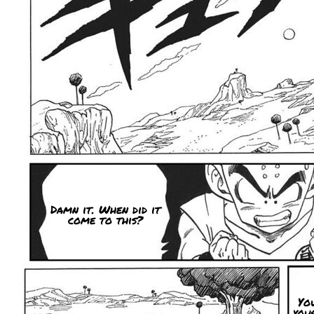
Damn it. When did it
come to this?
Yo
you