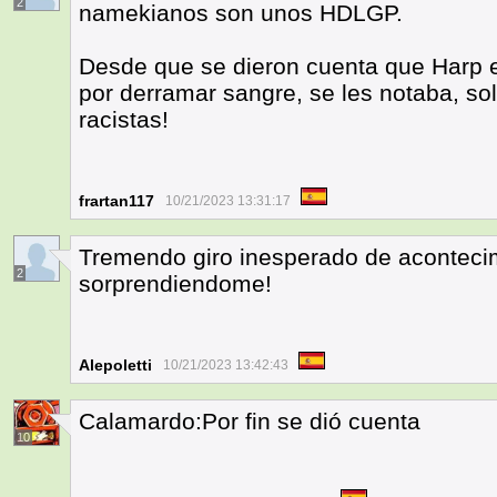
2
namekianos son unos HDLGP.
Desde que se dieron cuenta que Harp 
por derramar sangre, se les notaba, so
racistas!
frartan117
10/21/2023 13:31:17
Tremendo giro inesperado de acontec
2
sorprendiendome!
Alepoletti
10/21/2023 13:42:43
Calamardo:Por fin se dió cuenta
10