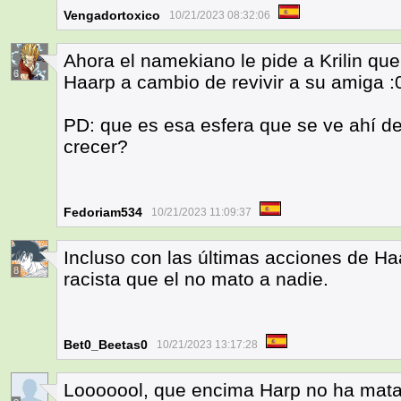
Vengadortoxico
10/21/2023 08:32:06
Ahora el namekiano le pide a Krilin qu
6
Haarp a cambio de revivir a su amiga :
PD: que es esa esfera que se ve ahí de
crecer?
Fedoriam534
10/21/2023 11:09:37
Incluso con las últimas acciones de Haar
8
racista que el no mato a nadie.
Bet0_Beetas0
10/21/2023 13:17:28
Looooool, que encima Harp no ha matad