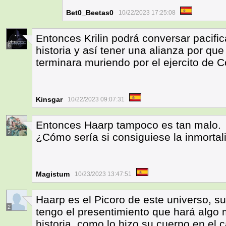
Bet0_Beetas0
10/22/2023 17:25:08
Entonces Krilin podrá conversar pacifi
6
historia y así tener una alianza por que 
terminara muriendo por el ejercito de C
Kinsgar
10/22/2023 09:07:31
Entonces Haarp tampoco es tan malo.
2
¿Cómo sería si consiguiese la inmortal
Magistum
10/23/2023 13:47:51
Haarp es el Picoro de este universo, s
2
tengo el presentimiento que hará algo m
historia, como lo hizo su cuerpo en el 