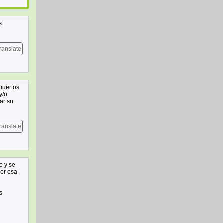
s
ranslate
 muertos
y/o
ar su
ranslate
o y se
jor esa
s