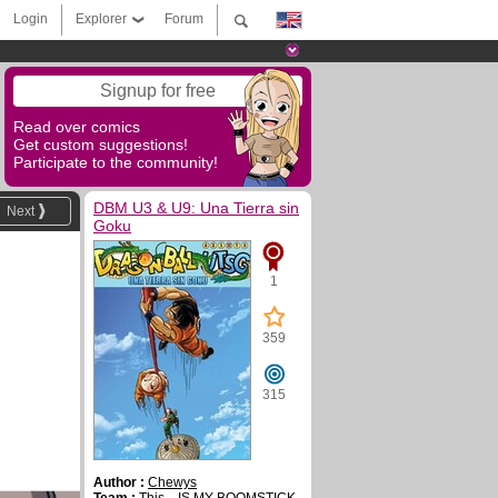
Login
Explorer
Forum
Signup for free
Read over comics
Get custom suggestions!
Participate to the community!
DBM U3 & U9: Una Tierra sin
Next
Goku
1
359
315
Author :
Chewys