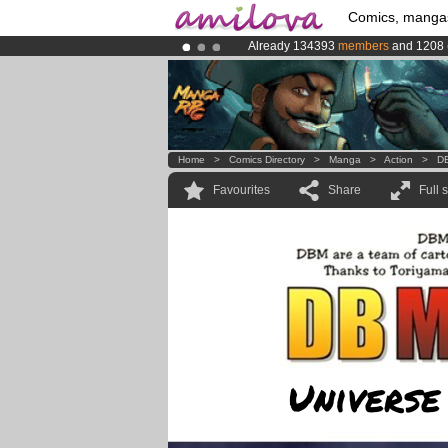
Comics, manga
Already 134393
members
and 1208
Premium membership from
3.95 eur
Amilova
Kickstarter is now LIVE
!.
Home
>
Comics Directory
>
Manga
>
Action
>
DB
Favourites
Share
Full 
Universe 