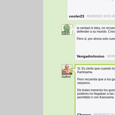
cooler23
06/28/2022 18:01:4
la verdad ni idea, no recue
defender a su mundo. Creo
26
Pero si, por ahora solo cuen
Vengadortoxico
06/28
Sí. Es cierto que cuando l
Kamisama.
31
Author
Pero recuerda que a los gue
saiyanos.
De todas maneras los guer
poderes no llegaban a las 
permitido ir con Kaiosama.
Chewys
06/28/2022 20