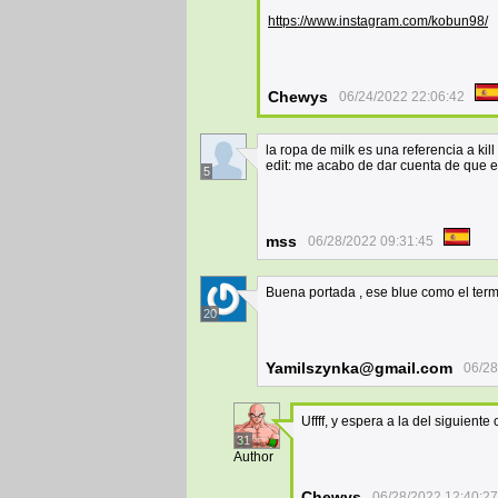
https://www.instagram.com/kobun98/
Chewys
06/24/2022 22:06:42
la ropa de milk es una referencia a kill 
edit: me acabo de dar cuenta de que e
5
mss
06/28/2022 09:31:45
Buena portada , ese blue como el term
20
Yamilszynka@gmail.com
06/28
Uffff, y espera a la del siguiente 
31
Author
Chewys
06/28/2022 12:40:27