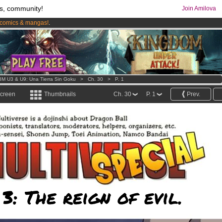
s, community!
Join Amilova
comics & mangas!
.
os
per month !
Get membership now
M U3 & U9: Una Tierra Sin Goku
>
Ch. 30
>
P. 1
screen
Thumbnails
Ch. 30
P. 1
Prev.
3: The reign of evil.