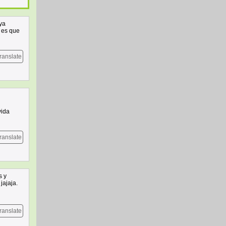
aya
o es que
ranslate
vida
ranslate
s y
jajaja.
ranslate