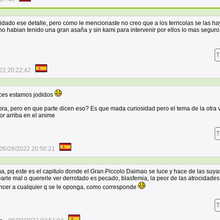
lvidado ese detalle, pero como le mencionaste no creo que a los terricolas se las h
, no habian tenido una gran asaña y sin kami para intervenir por ellos lo mas segur
T
22 20:22:42
nces estamos jodidos
abra, pero en que parte dicen eso? Es que mada curiosidad pero el tema de la otra 
r arriba en el anime
T
06/28/2022 20:50:21
a, pq este es el capitulo donde el Gran Piccolo Daimao se luce y hace de las suya
rle mal o quererle ver derrotado es pecado, blasfemia, la peor de las atrocidades 
ncer a cualquier q se le oponga, como corresponde
T