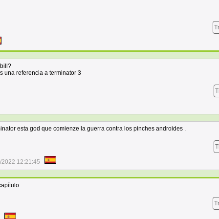
T
bill?
s una referencia a terminator 3
T
inator esta god que comienze la guerra contra los pinches androides .
T
/2022 12:21:45
capítulo
T