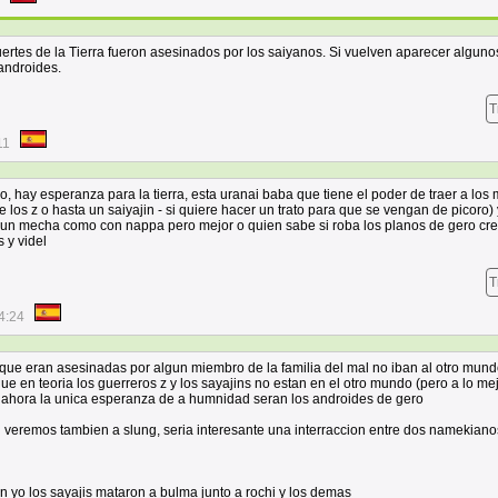
uertes de la Tierra fueron asesinados por los saiyanos. Si vuelven aparecer alguno
androides.
T
11
, hay esperanza para la tierra, esta uranai baba que tiene el poder de traer a los
 los z o hasta un saiyajin - si quiere hacer un trato para que se vengan de picoro) 
r un mecha como con nappa pero mejor o quien sabe si roba los planos de gero cre
s y videl
T
4:24
que eran asesinadas por algun miembro de la familia del mal no iban al otro mund
e en teoria los guerreros z y los sayajins no estan en el otro mundo (pero a lo me
r ahora la unica esperanza de a humnidad seran los androides de gero
i veremos tambien a slung, seria interesante una interraccion entre dos namekiano
un yo los sayajis mataron a bulma junto a rochi y los demas