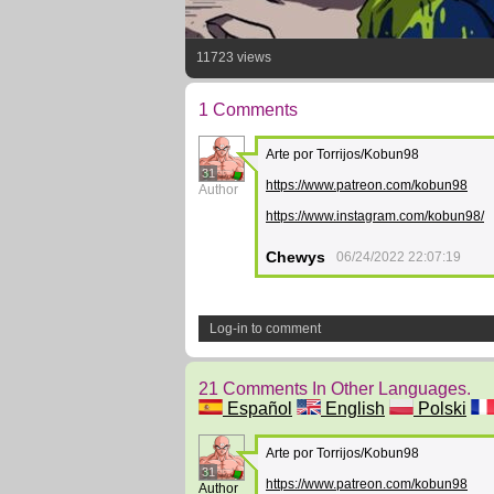
11723 views
1 Comments
Arte por Torrijos/Kobun98
31
https://www.patreon.com/kobun98
Author
https://www.instagram.com/kobun98/
Chewys
06/24/2022 22:07:19
Log-in to comment
21 Comments In Other Languages.
Español
English
Polski
Arte por Torrijos/Kobun98
31
https://www.patreon.com/kobun98
Author