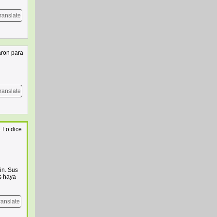
ranslate
aron para
ranslate
. Lo dice
in. Sus
s haya
ranslate