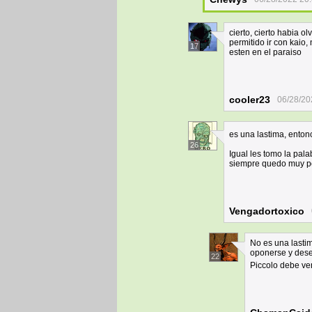
cierto, cierto habia o
permitido ir con kaio
17
esten en el paraiso
cooler23
06/28/20
es una lastima, ento
26
Igual les tomo la pal
siempre quedo muy po
Vengadortoxico
No es una lastim
oponerse y desea
22
Piccolo debe ve