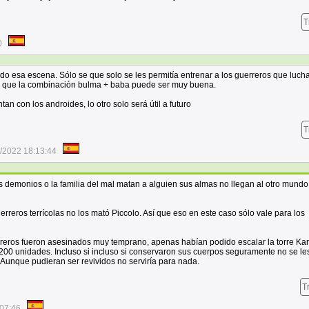
T
0
rdo esa escena. Sólo se que solo se les permitía entrenar a los guerreros que luch
 que la combinación bulma + baba puede ser muy buena.
tan con los androides, lo otro solo será útil a futuro
T
/2022 18:13:44
os demonios o la familia del mal matan a alguien sus almas no llegan al otro mundo
rreros terrícolas no los mató Piccolo. Así que eso en este caso sólo vale para los
reros fueron asesinados muy temprano, apenas habían podido escalar la torre Kar
200 unidades. Incluso si incluso si conservaron sus cuerpos seguramente no se le
 Aunque pudieran ser revividos no serviría para nada.
T
:07:46