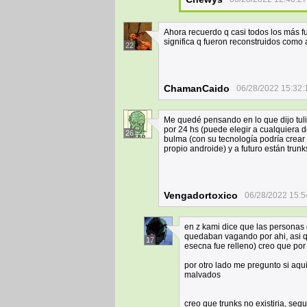
Ahora recuerdo q casi todos los más f
significa q fueron reconstruidos como 
22
ChamanCaido
06/28/2022 15:32:
Me quedé pensando en lo que dijo tulio
por 24 hs (puede elegir a cualquiera de
26
bulma (con su tecnología podría crea
propio androide) y a futuro están trunk
Vengadortoxico
06/28/2022 15:5
en z kami dice que las personas 
quedaban vagando por ahi, asi qu
17
esecna fue relleno) creo que po
por otro lado me pregunto si aqu
malvados
creo que trunks no existiria, seg