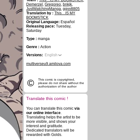
Team :
This....IS MY BOOMSTICK
,
Demerzel
,
Gregoreo
,
bnkjk
,
JustWatchingManga
,
ggvv8805
Translation by :
This....IS MY
BOOMSTICK
Original Language:
Español
Releasing pace:
Tuesday,
Saturday
Type :
manga
Genre :
Action
Versions:
English
multiverseu9.amilova.com
©
This comic is copyrighted,
please do not share without the
authorization of the author
Translate this comic !
You can translate this comic
via
our online interface
.
Translating helps the artist to be
more visible, and shows your
interest and gratitude.
Dedicated translators will be
rewarded with Golds.