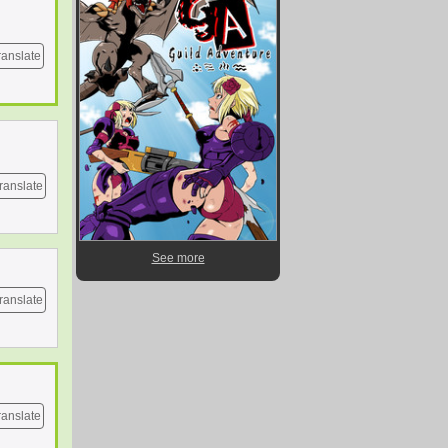
ranslate
ranslate
See more
ranslate
ranslate