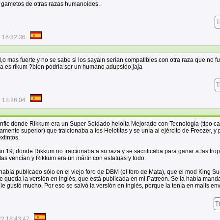
ra gametos de otras razas humanoides.
T
 16:32:36
l,o mas fuerte y no se sabe si los sayain serian compatibles con otra raza que no fu
 es rikum ?bien podria ser un humano adupsido jaja
T
 18:26:04
fanfic donde Rikkum era un Super Soldado heloita Mejorado con Tecnología (tipo ca
ente superior) que traicionaba a los Helotitas y se unía al ejército de Freezer, y 
xtintos.
o 19, donde Rikkum no traicionaba a su raza y se sacrificaba para ganar a las tro
itas vencían y Rikkum era un mártir con estatuas y todo.
abía publicado sólo en el viejo foro de DBM (el foro de Mata), que el mod King S
me queda la versión en inglés, que está publicada en mi Patreon. Se la había mand
 le gustó mucho. Por eso se salvó la versión en inglés, porque la tenía en mails en
T
22 18:43:47