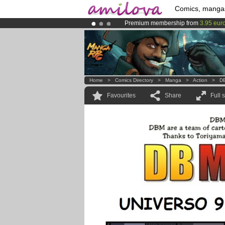
Comics, manga
Premium membership from
3.95 eur
Already 134393
members
and 1208
Amilova
Kickstarter is now LIVE
!.
Home
>
Comics Directory
>
Manga
>
Action
>
DB
Favourites
Share
Full 
..