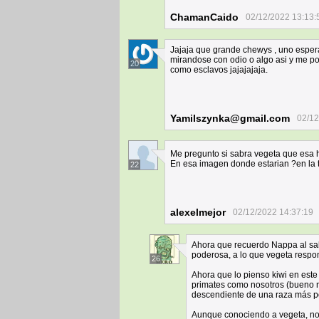
ChamanCaido
02/12/2022 13:13:
Jajaja que grande chewys , uno espera
mirandose con odio o algo asi y me po
20
como esclavos jajajajaja.
Yamilszynka@gmail.com
02/12
Me pregunto si sabra vegeta que esa
En esa imagen donde estarian ?en la t
22
alexelmejor
02/12/2022 14:37:19
Ahora que recuerdo Nappa al sa
poderosa, a lo que vegeta respon
26
Ahora que lo pienso kiwi en est
primates como nosotros (bueno n
descendiente de una raza más p
Aunque conociendo a vegeta, no c