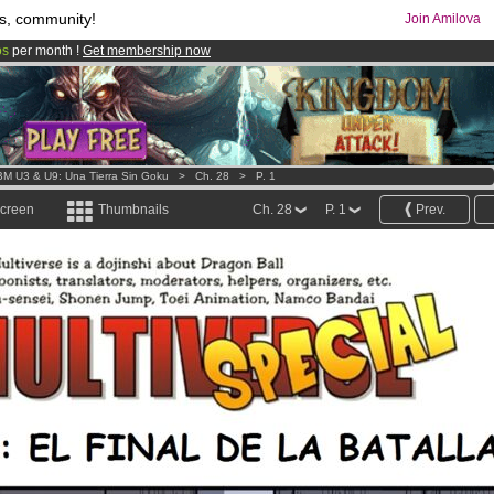
s, community!
Join Amilova
os
per month !
Get membership now
comics & mangas!
.
M U3 & U9: Una Tierra Sin Goku
>
Ch. 28
>
P. 1
screen
Thumbnails
Ch. 28
P. 1
Prev.