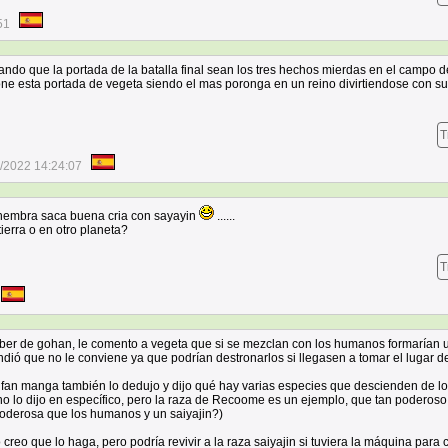
51
ndo que la portada de la batalla final sean los tres hechos mierdas en el campo d
ne esta portada de vegeta siendo el mas poronga en un reino divirtiendose con su
T
/2022 14:24:07
 hembra saca buena cria con sayayin
......
ierra o en otro planeta?
T
ber de gohan, le comento a vegeta que si se mezclan con los humanos formarían 
dió que no le conviene ya que podrían destronarlos si llegasen a tomar el lugar de
e fan manga también lo dedujo y dijo qué hay varias especies que descienden de l
o lo dijo en específico, pero la raza de Recoome es un ejemplo, que tan poderoso
oderosa que los humanos y un saiyajin?)
reo que lo haga, pero podría revivir a la raza saiyajin si tuviera la máquina para 