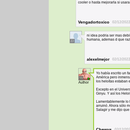
cooler o hasta mejorarla si usa
Vengadortoxico
02/12/2022
ni idea podria ser mas debi
humana, ademas d que raza
22
alexelmejor
02/12/2022
Yo había escrito un 
América pero inmensam
31
los heloítas estaban e
Author
Excepto en el Univers
Ginyu. Y así los Helo
Lamentablemente lo h
arruinó. Ahora sólo 
Salagir y me dijo que
Chewys
02/12/20