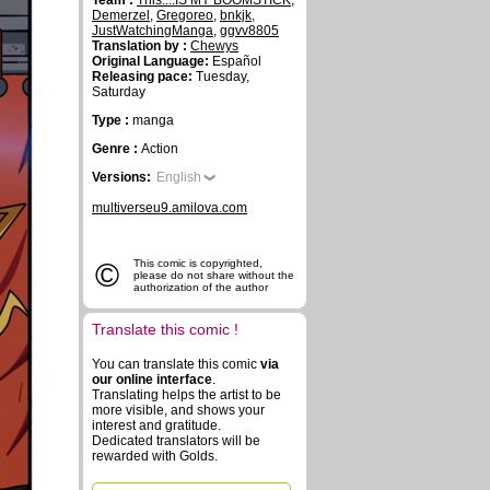
Team :
This....IS MY BOOMSTICK
,
Demerzel
,
Gregoreo
,
bnkjk
,
JustWatchingManga
,
ggvv8805
Translation by :
Chewys
Original Language:
Español
Releasing pace:
Tuesday,
Saturday
Type :
manga
Genre :
Action
Versions:
English
multiverseu9.amilova.com
©
This comic is copyrighted,
please do not share without the
authorization of the author
Translate this comic !
You can translate this comic
via
our online interface
.
Translating helps the artist to be
more visible, and shows your
interest and gratitude.
Dedicated translators will be
rewarded with Golds.