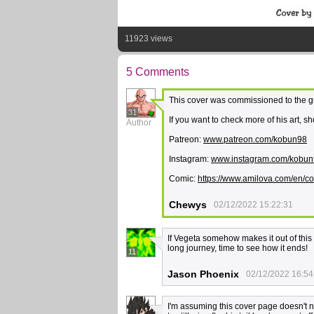
11923 views
5 Comments
This cover was commissioned to the gr
31
If you want to check more of his art, 
Author
Patreon:
www.patreon.com/kobun98
Instagram:
www.instagram.com/kobu
Comic:
https://www.amilova.com/en/co
Chewys
02/12/2022 15:22:31
If Vegeta somehow makes it out of this ali
long journey, time to see how it ends!
11
Jason Phoenix
02/12/2022 16:54
I'm assuming this cover page doesn't ne