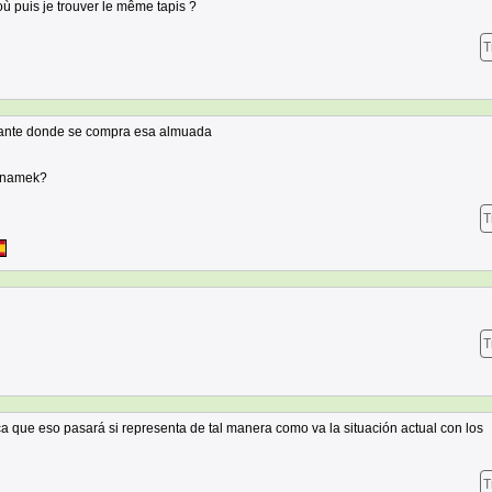
où puis je trouver le même tapis ?
T
rtante donde se compra esa almuada
e namek?
T
T
ca que eso pasará si representa de tal manera como va la situación actual con los
T