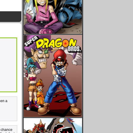
been a
a chance