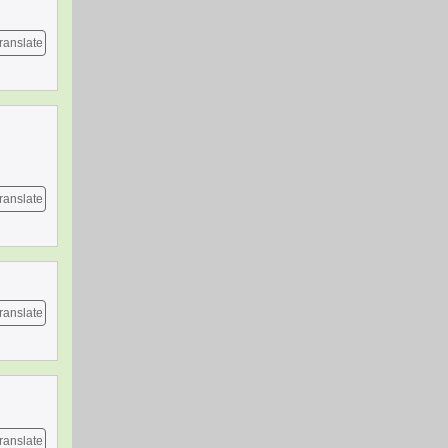
ranslate
ranslate
ranslate
ranslate