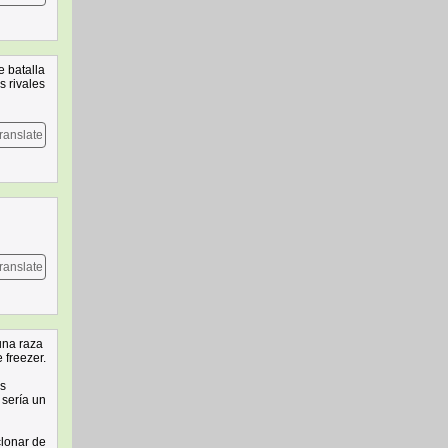
e batalla
s rivales
ranslate
ranslate
una raza
 freezer.
os
 sería un
clonar de