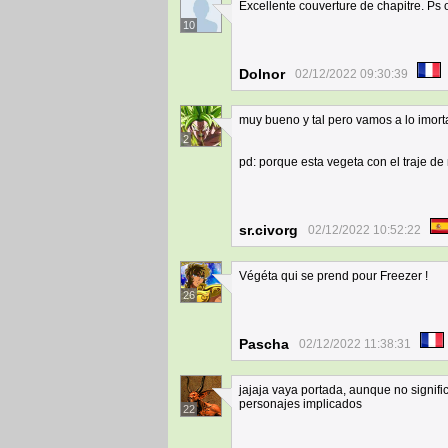
Excellente couverture de chapitre. Ps 
10
Dolnor
02/12/2022 09:30:39
muy bueno y tal pero vamos a lo imo
2
pd: porque esta vegeta con el traje d
sr.civorg
02/12/2022 10:52:22
Végéta qui se prend pour Freezer !
26
Pascha
02/12/2022 11:38:31
jajaja vaya portada, aunque no signifi
personajes implicados
22