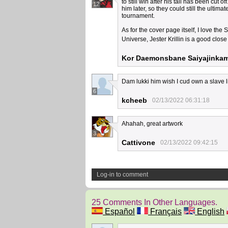
to still win after his tail has been cut
12
him later, so they could still the ultim
tournament.
As for the cover page itself, I love th
Universe, Jester Krillin is a good clos
Kor Daemonsbane Saiyajinkam
Dam lukki him wish I cud own a slave li
6
kcheeb
02/13/2022 06:31:18
Ahahah, great artwork
3
Cattivone
02/13/2022 09:42:15
Log-in to comment
25 Comments In Other Languages.
Español
Français
English