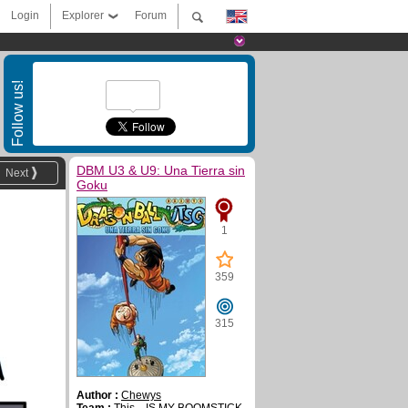
Login
Explorer
Forum
Follow us!
DBM U3 & U9: Una Tierra sin
Next
Goku
1
359
315
Author :
Chewys