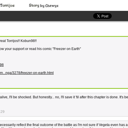
eat Torrijos!! Kobun98!!
show your support or read his comic "Freezer on Earth"
n98
m...nga/3278/freezer-on-earth.html
ve, I'll be shocked. But honestly... no, I'll save it 'til after this chapter is done. It's 
:29
cessarily reflect the final outcome of the battle as I'm not sure if Vegeta even has 