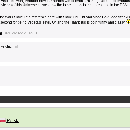
 off. Also if he won, I wonder how our heroes would even turn things around to eventua
ate victors of this Universe as we know the to be thanks to their presence in the DBM
e Star Wars Slave Leia reference here with Slave Chi-Chi and since Goku doesn't exist
e second for being Vegeta's jester. Oh and the Haarp rug is both funny and classy.
i
02/12/2022 21:45:11
ke chichi irl
Polski