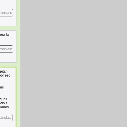
ranslate
era la
ranslate
pitán
por eso
pas
uguru
ado a
viados.
ranslate