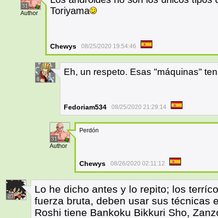
31
Toriyama
Author
Chewys
08/25/2020 19:54:46
Eh, un respeto. Esas "máquinas" tení
6
Fedoriam534
08/25/2020 21:29:14
Perdón
31
Author
Chewys
08/26/2020 02:11:12
Lo he dicho antes y lo repito; los terr
20
fuerza bruta, deben usar sus técnicas 
Roshi tiene Bankoku Bikkuri Sho, Zan