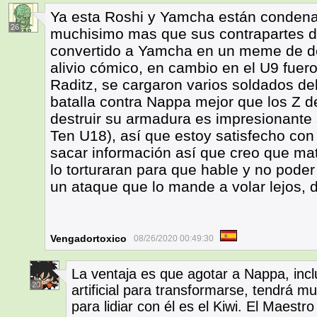
Ya esta Roshi y Yamcha están condena
26
muchisimo mas que sus contrapartes de
convertido a Yamcha en un meme de de
alivio cómico, en cambio en el U9 fuero
Raditz, se cargaron varios soldados del
batalla contra Nappa mejor que los Z d
destruir su armadura es impresionante s
Ten U18), así que estoy satisfecho c
sacar información así que creo que ma
lo torturaran para que hable y no pode
un ataque que lo mande a volar lejos, 
Vengadortoxico
08/26/2020 00:49:30
La ventaja es que agotar a Nappa, incl
20
artificial para transformarse, tendrá mu
para lidiar con él es el Kiwi. El Maestr