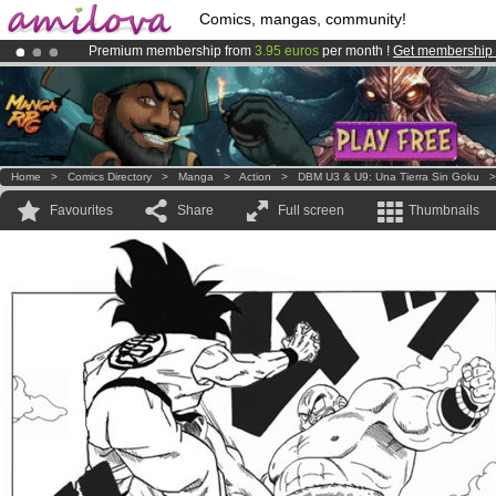
Comics, mangas, community!
Premium membership from
3.95 euros
per month !
Get membership
Amilova
Kickstarter is now LIVE
!.
Already 100000
members
and 1000
comics & mangas!
.
Home
>
Comics Directory
>
Manga
>
Action
>
DBM U3 & U9: Una Tierra Sin Goku
Favourites
Share
Full screen
Thumbnails