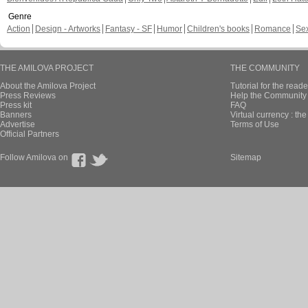
Genre
Action
Design - Artworks
Fantasy - SF
Humor
Children's books
Romance
Se
THE AMILOVA PROJECT
THE COMMUNITY
About the Amilova Project
Tutorial for the reade
Press Reviews
Help the Community 
Press kit
FAQ
Banners
Virtual currency : th
Advertise
Terms of Use
Official Partners
Follow Amilova on
Sitemap