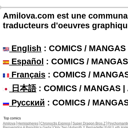
Amilova.com est une communauté
traducteurs d'oeuvres graphiqu
English
: COMICS / MANGAS
Español
: COMICS / MANGAS
Français
: COMICS / MANGA
日本語
: COMICS / MANGAS 
Русский
: COMICS / MANGA
Top comics
Amilova
Hemispheres
Chronoctis Express
Super Dragon Bros Z
Psychomant
Bienvenidos A República Gada
Only Two
Astaroth Y Bernadette
Edil
Leth Hat