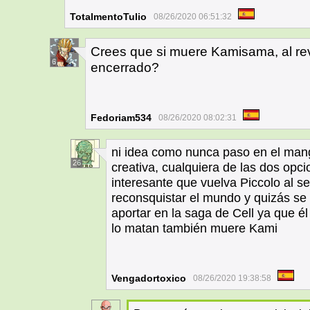
TotalmentoTulio
08/26/2020 06:51:32
Crees que si muere Kamisama, al reviv
6
encerrado?
Fedoriam534
08/26/2020 08:02:31
ni idea como nunca paso en el mang
26
creativa, cualquiera de las dos opc
interesante que vuelva Piccolo al s
reconsquistar el mundo y quizás se
aportar en la saga de Cell ya que él 
lo matan también muere Kami
Vengadortoxico
08/26/2020 19:38:58