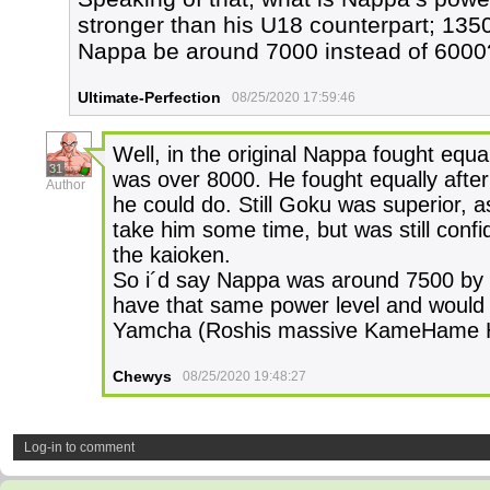
stronger than his U18 counterpart; 135
Nappa be around 7000 instead of 6000
Ultimate-Perfection
08/25/2020 17:59:46
Well, in the original Nappa fought equ
31
was over 8000. He fought equally aft
Author
he could do. Still Goku was superior, a
take him some time, but was still conf
the kaioken.
So i´d say Nappa was around 7500 by t
have that same power level and would 
Yamcha (Roshis massive KameHame Ha 
Chewys
08/25/2020 19:48:27
Log-in to comment