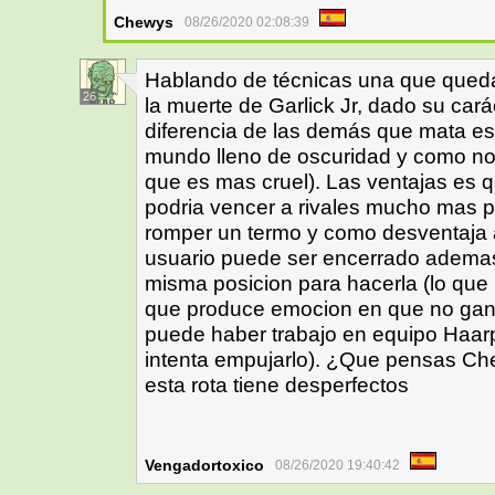
Chewys
08/26/2020 02:08:39
Hablando de técnicas una que quedar
26
la muerte de Garlick Jr, dado su car
diferencia de las demás que mata es
mundo lleno de oscuridad y como no
que es mas cruel). Las ventajas es q
podria vencer a rivales mucho mas p
romper un termo y como desventaja a
usuario puede ser encerrado adema
misma posicion para hacerla (lo que
que produce emocion en que no ga
puede haber trabajo en equipo Haarp
intenta empujarlo). ¿Que pensas Ch
esta rota tiene desperfectos
Vengadortoxico
08/26/2020 19:40:42