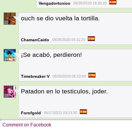
Vengadortoxico
08/26/2020 19:30:20
ouch se dio vuelta la tortilla.
22
ChamanCaido
08/26/2020 05:11:25
¡Se acabó, perdieron!
14
Timebreaker V
08/26/2020 06:23:50
Patadon en lo testiculos, joder.
28
Forofgold
06/17/2021 03:23:30
Comment on Facebook