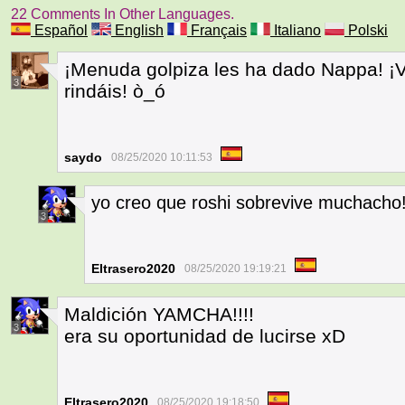
22 Comments In Other Languages.
Español
English
Français
Italiano
Polski
¡Menuda golpiza les ha dado Nappa! ¡
3
rindáis! ò_ó
saydo
08/25/2020 10:11:53
yo creo que roshi sobrevive muchacho!
3
Eltrasero2020
08/25/2020 19:19:21
Maldición YAMCHA!!!!
3
era su oportunidad de lucirse xD
Eltrasero2020
08/25/2020 19:18:50