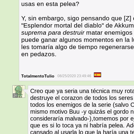
usas en esta pelea?
Y, sin embargo, sigo pensando que [Z] d
"Esplendor mortal del diablo" de Akku
suprema para destruir
matar enemigos 
puede ganar algunos momentos en la lu
les tomaría algo de tiempo regenerars
en pedazos.
TotalmentoTulio
08/25/2020 23:49:46
Creo que ya seria una técnica muy rota
26
destruye el corazon de todos los sere
todos los enemigos de la serie (salvo 
mismo motivo Buu -y quizás el gordo ni
consideraría malvado-),tomemos por ej
que es si lo toca ya ni habría pelea. 
cansado al usarla lo que la haría una t