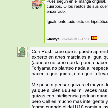
Pues según en el manga original,
31
cuerpos. O los restos de sus cuerp
Author
encerrado.
Igualmente todo esto es hipotético
Chewys
08/26/2020 21:17:41
Con Roshi creo que si puede aprende
26
experto en artes marciales al igual 
(aunque no creo que la pueda hacer 
Toriyama no planteo nada al respecto
hacer lo que quiera, creo que lo lleva
Me puse a pensar quizas el mayor de
ya que si bien Buu es mil veces mas 
quizas con inteligencia podrian gan
pero Cell es mucho mas inteligente
(como cuando el del U18 comia a lo