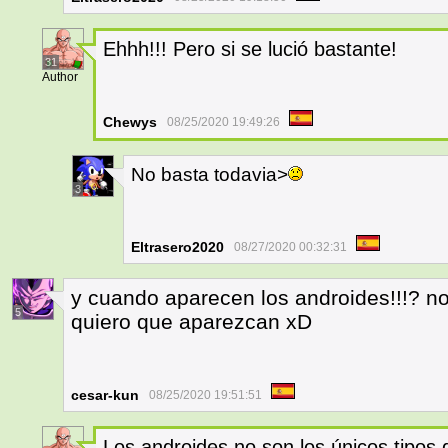
Ehhh!!! Pero si se lució bastante!
31
Author
Chewys
08/25/2020 19:49:26
No basta todavia>
3
Eltrasero2020
08/27/2020 00:32:31
y cuando aparecen los androides!!!? n
5
quiero que aparezcan xD
cesar-kun
08/25/2020 19:51:51
Los androides no son los únicos tipo