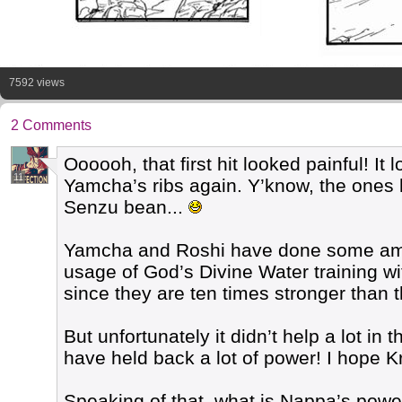
7592 views
2 Comments
Oooooh, that first hit looked painful! I
11
Yamcha’s ribs again. Y’know, the ones 
Senzu bean...
Yamcha and Roshi have done some ama
usage of God’s Divine Water training w
since they are ten times stronger than 
But unfortunately it didn’t help a lot in
have held back a lot of power! I hope K
Speaking of that, what is Nappa’s powe