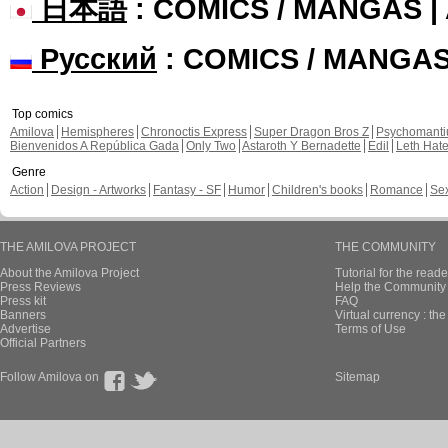
日本語
: COMICS / MANGAS 
Русский
: COMICS / MANGA
Top comics
Amilova
Hemispheres
Chronoctis Express
Super Dragon Bros Z
Psychomant
Bienvenidos A República Gada
Only Two
Astaroth Y Bernadette
Edil
Leth Hat
Genre
Action
Design - Artworks
Fantasy - SF
Humor
Children's books
Romance
Se
THE AMILOVA PROJECT
THE COMMUNITY
About the Amilova Project
Tutorial for the reade
Press Reviews
Help the Community 
Press kit
FAQ
Banners
Virtual currency : th
Advertise
Terms of Use
Official Partners
Follow Amilova on
Sitemap