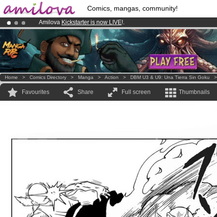
Comics, mangas, community!
Amilova
Kickstarter is now LIVE
!.
Already 100000
members
and 1000
comics & mangas!
.
Premium membership from
3.95 euros
per month !
Get membership
Home
>
Comics Directory
>
Manga
>
Action
>
DBM U3 & U9: Una Tierra Sin Goku
Favourites
Share
Full screen
Thumbnails