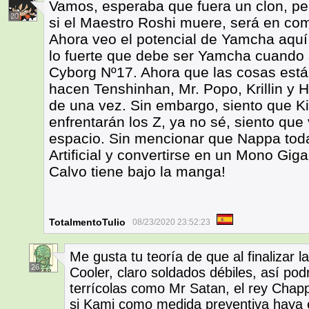
Vamos, esperaba que fuera un clon, pe
20
si el Maestro Roshi muere, será en co
Ahora veo el potencial de Yamcha aquí
lo fuerte que debe ser Yamcha cuando s
Cyborg Nº17. Ahora que las cosas está
hacen Tenshinhan, Mr. Popo, Krillin y 
de una vez. Sin embargo, siento que K
enfrentarán los Z, ya no sé, siento q
espacio. Sin mencionar que Nappa tod
Artificial y convertirse en un Mono Gig
Calvo tiene bajo la manga!
TotalmentoTulio
08/23/2020 23:52:23
Me gusta tu teoría de que al finalizar
26
Cooler, claro soldados débiles, así po
terrícolas como Mr Satan, el rey Chapp
si Kami como medida preventiva haya 