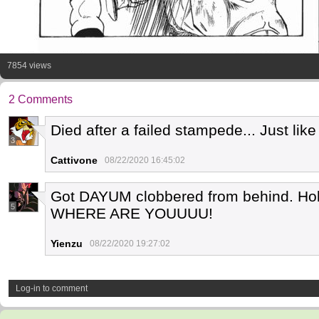
7854 views
2 Comments
Died after a failed stampede... Just lik
3
Cattivone
08/22/2020 16:45:02
Got DAYUM clobbered from behind. Hol
5
WHERE ARE YOUUUU!
Yienzu
08/22/2020 19:27:02
Log-in to comment