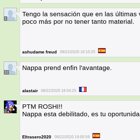
Tengo la sensación que en las últimas 
1
poco más por no tener tanto material.
ashudame freud
08/22/2020 16:10:25
Nappa prend enfin l'avantage.
12
alastair
08/22/2020 18:54:25
PTM ROSHI!!
3
Nappa esta debilitado, es tu oportunid
Eltrasero2020
08/22/2020 19:00:59