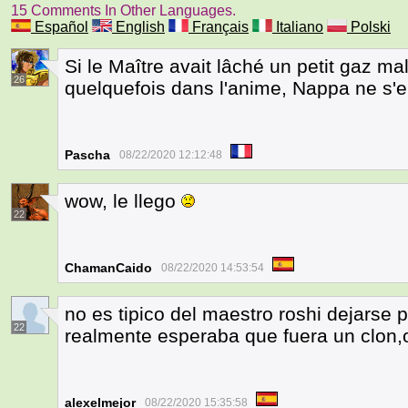
15 Comments In Other Languages.
Español
English
Français
Italiano
Polski
Si le Maître avait lâché un petit gaz ma
26
quelquefois dans l'anime, Nappa ne s'en
Pascha
08/22/2020 12:12:48
wow, le llego
22
ChamanCaido
08/22/2020 14:53:54
no es tipico del maestro roshi dejarse 
22
realmente esperaba que fuera un clon,
alexelmejor
08/22/2020 15:35:58