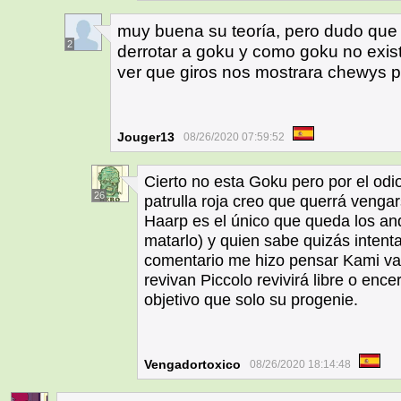
muy buena su teoría, pero dudo que 
2
derrotar a goku y como goku no exis
ver que giros nos mostrara chewys pa
Jouger13
08/26/2020 07:59:52
Cierto no esta Goku pero por el odi
26
patrulla roja creo que querrá venga
Haarp es el único que queda los an
matarlo) y quien sabe quizás intent
comentario me hizo pensar Kami va
revivan Piccolo revivirá libre o encer
objetivo que solo su progenie.
Vengadortoxico
08/26/2020 18:14:48