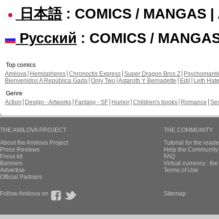
日本語
: COMICS / MANGAS 
Русский
: COMICS / MANGA
Top comics
Amilova
Hemispheres
Chronoctis Express
Super Dragon Bros Z
Psychomant
Bienvenidos A República Gada
Only Two
Astaroth Y Bernadette
Edil
Leth Hat
Genre
Action
Design - Artworks
Fantasy - SF
Humor
Children's books
Romance
Se
THE AMILOVA PROJECT
THE COMMUNITY
About the Amilova Project
Tutorial for the reade
Press Reviews
Help the Community 
Press kit
FAQ
Banners
Virtual currency : th
Advertise
Terms of Use
Official Partners
Follow Amilova on
Sitemap