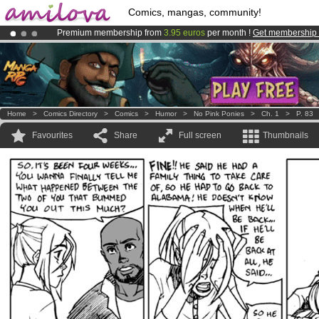
Comics, mangas, community!
Premium membership from
3.95 euros
per month !
Get membership
Already 134393
members
and 1208
comics & mangas!
.
Amilova
Kickstarter is now LIVE
!.
Home
>
Comics Directory
>
Comics
>
Humor
>
No Pink Ponies
>
Ch. 1
>
P. 83
Favourites
Share
Full screen
Thumbnails