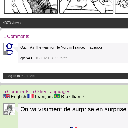
4373 views
1 Comments
Ouch. As if he was from le Nord in France. That sucks.
19
gobes
10/11/2013 09:05:55
Log-in to comment
5 Comments In Other Languages.
English
Français
Brazillian Pt.
On va vraiment de surprise en surpris
46