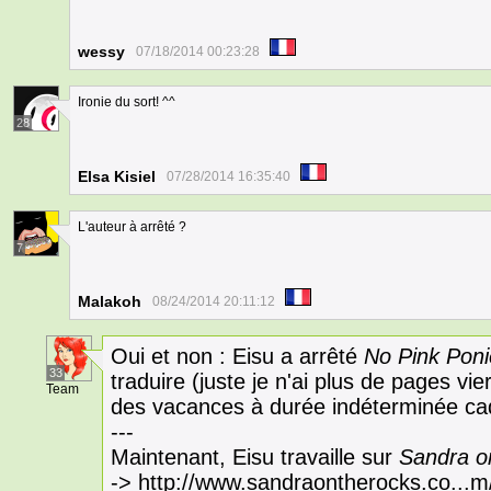
wessy
07/18/2014 00:23:28
Ironie du sort! ^^
28
Elsa Kisiel
07/28/2014 16:35:40
L'auteur à arrêté ?
7
Malakoh
08/24/2014 20:11:12
Oui et non : Eisu a arrêté
No Pink Poni
33
traduire (juste je n'ai plus de pages vie
Team
des vacances à durée indéterminée cad
---
Maintenant, Eisu travaille sur
Sandra o
->
http://www.sandraontherocks.co...m/