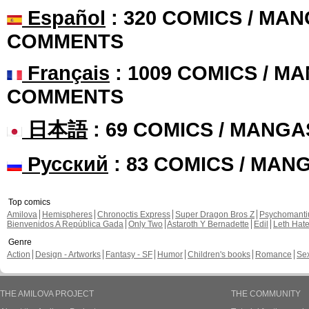
Español
: 320 COMICS / MAN
COMMENTS
Français
: 1009 COMICS / MA
COMMENTS
日本語
: 69 COMICS / MANGA
Русский
: 83 COMICS / MAN
Top comics
Amilova
Hemispheres
Chronoctis Express
Super Dragon Bros Z
Psychomant
Bienvenidos A República Gada
Only Two
Astaroth Y Bernadette
Edil
Leth Hat
Genre
Action
Design - Artworks
Fantasy - SF
Humor
Children's books
Romance
Se
THE AMILOVA PROJECT
THE COMMUNITY