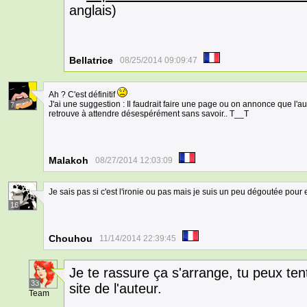
anglais)
Bellatrice
08/25/2014 09:09:47
Ah ? C'est définitif
J'ai une suggestion : Il faudrait faire une page ou on annonce que l'a
7
retrouve à attendre désespérément sans savoir.. T__T
Malakoh
08/27/2014 12:03:09
Je sais pas si c'est l'ironie ou pas mais je suis un peu dégoutée pour 
16
Chouhou
11/14/2014 22:39:45
Je te rassure ça s'arrange, tu peux tent
33
site de l'auteur.
Team