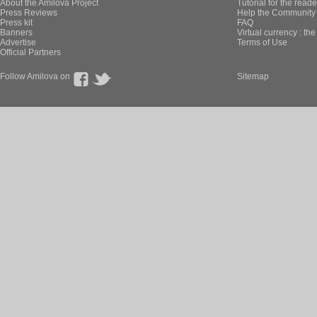
About the Amilova Project
Tutorial for the reade
Press Reviews
Help the Community 
Press kit
FAQ
Banners
Virtual currency : th
Advertise
Terms of Use
Official Partners
Follow Amilova on
Sitemap