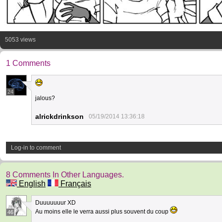
5053 views
1 Comments
24
jalous?
alrickdrinkson
05/19/2014 13:36:18
Log-in to comment
8 Comments In Other Languages.
English
Français
Duuuuuuur XD
Au moins elle le verra aussi plus souvent du coup
46