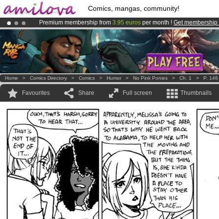
Comics, mangas, community!
Premium membership from
3.95 euros
per month !
Get membership
Amilova
Kickstarter is now LIVE
!.
Already 100000
members
and 1000
comics & mangas!
.
Home
>
Comics Directory
>
Comics
>
Humor
>
No Pink Ponies
>
Ch. 1
>
P. 146
Favourites
Share
Full screen
Thumbnails