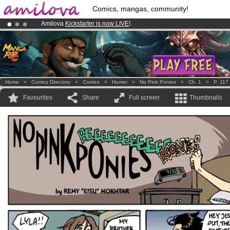
Comics, mangas, community!
Amilova
Kickstarter is now LIVE
!.
Already 100000
members
and 1000
comics & mangas!
.
Premium membership from
3.95 euros
per month !
Get membership
Home
>
Comics Directory
>
Comics
>
Humor
>
No Pink Ponies
>
Ch. 1
>
P. 117
Favourites
Share
Full screen
Thumbnails