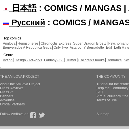
日本語
: COMICS / MANGAS 
Русский
: COMICS / MANGA
Top comics
Amilova
Hemispheres
Chronoctis Express
Super Dragon Bros Z
Psychomant
Bienvenidos A República Gada
Only Two
Astaroth Y Bernadette
Edil
Leth Hat
Genre
Action
Design - Artworks
Fantasy - SF
Humor
Children's books
Romance
Se
THE AMILOVA PROJECT
THE COMMUNITY
About the Amilova Project
Tutorial for the reade
Press Reviews
Help the Community 
Press kit
FAQ
Banners
Virtual currency : th
Advertise
Terms of Use
Official Partners
Follow Amilova on
Sitemap