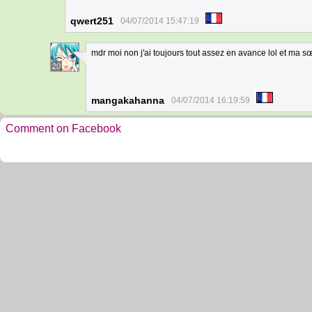
qwert251
04/07/2014 15:47:19
mdr moi non j'ai toujours tout assez en avance lol et ma sœ
20
mangakahanna
04/07/2014 16:19:59
Comment on Facebook