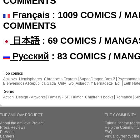
COMMENTS
Français
: 1009 COMICS / MA
COMMENTS
日本語
: 69 COMICS / MANGA
Русский
: 83 COMICS / MAN
Top comics
Amilova
Hemispheres
Chronoctis Express
Super Dragon Bros Z
Psychomant
Bienvenidos A República Gada
Only Two
Astaroth Y Bernadette
Edil
Leth Hat
Genre
Action
Design - Artworks
Fantasy - SF
Humor
Children's books
Romance
Se
THE AMILOVA PROJECT
THE COMMUNITY
About the Amilova Project
Tutorial for the reade
Press Reviews
Help the Community 
Press kit
FAQ
Banners
Virtual currency : th