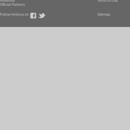
Advertise
Terms of Use
Official Partners
Follow Amilova on
Sitemap