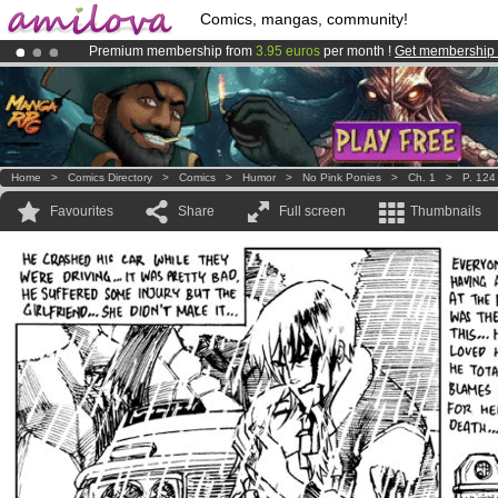
Comics, mangas, community!
Premium membership from
3.95 euros
per month !
Get membership
Already 100000
members
and 1000
comics & mangas!
.
Amilova
Kickstarter is now LIVE
!.
Home
>
Comics Directory
>
Comics
>
Humor
>
No Pink Ponies
>
Ch. 1
>
P. 124
Favourites
Share
Full screen
Thumbnails