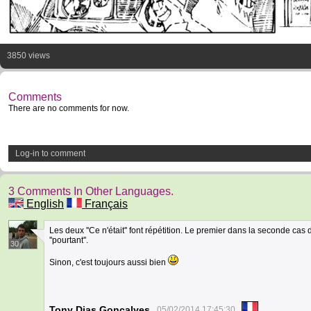
3850 views
Comments
There are no comments for now.
Log-in to comment
3 Comments In Other Languages.
English
Français
Les deux ''Ce n'était'' font répétition. Le premier dans la seconde ca
''pourtant''.
30
Sinon, c'est toujours aussi bien
Tony Dias Goncalves
05/02/2014 17:45:30