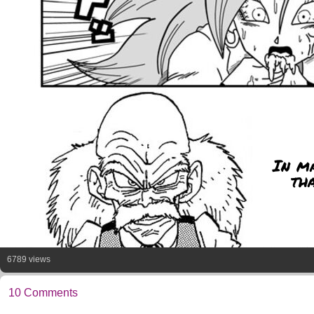
In ma
tha
6789 views
10 Comments