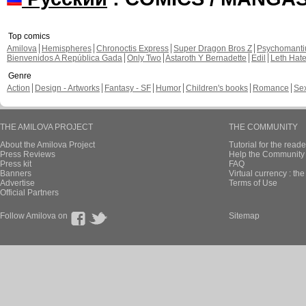
Top comics
Amilova
Hemispheres
Chronoctis Express
Super Dragon Bros Z
Psychomant
Bienvenidos A República Gada
Only Two
Astaroth Y Bernadette
Edil
Leth Hat
Genre
Action
Design - Artworks
Fantasy - SF
Humor
Children's books
Romance
Se
THE AMILOVA PROJECT
THE COMMUNITY
About the Amilova Project
Tutorial for the reade
Press Reviews
Help the Community 
Press kit
FAQ
Banners
Virtual currency : th
Advertise
Terms of Use
Official Partners
Follow Amilova on
Sitemap