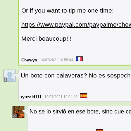
Or if you want to tip me one time:
https://www.paypal.com/paypalme/che
Merci beaucoup!!!
Chewys
10/07/2021 10:55:04
Un bote con calaveras? No es sospec
2
ryuzaki111
10/07/2021 12:04:48
No se lo sirvió en ese bote, sino que c
22