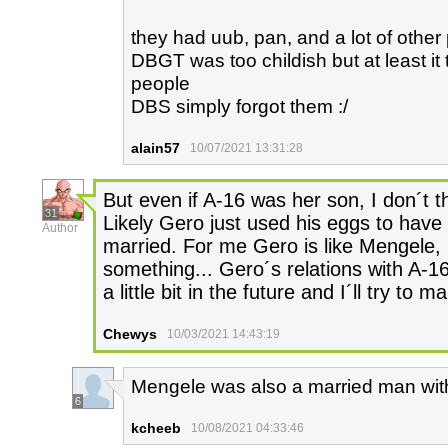
they had uub, pan, and a lot of other p
DBGT was too childish but at least it
people
DBS simply forgot them :/
alain57
10/07/2021 13:31:28
But even if A-16 was her son, I don´t 
31
Likely Gero just used his eggs to have 
Author
married. For me Gero is like Mengele, 
something... Gero´s relations with A-16
a little bit in the future and I´ll try to
Chewys
10/03/2021 14:43:19
Mengele was also a married man with
6
kcheeb
10/08/2021 04:33:46