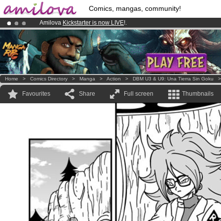
Comics, mangas, community!
Amilova
Kickstarter is now LIVE
!.
Premium membership from
3.95 euros
per month !
Get membership
Already 100000
members
and 1000
comics & mangas!
.
Home
>
Comics Directory
>
Manga
>
Action
>
DBM U3 & U9: Una Tierra Sin Goku
Favourites
Share
Full screen
Thumbnails