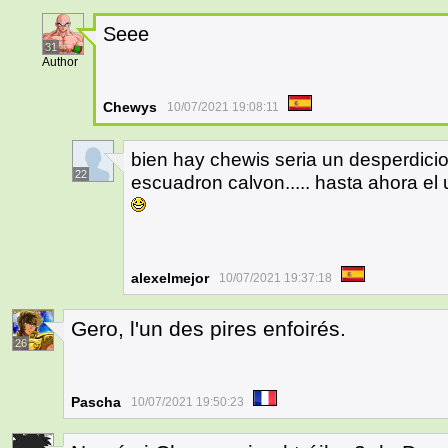
Seee
31
Author
Chewys
10/07/2021 19:08:11
bien hay chewis seria un desperdicio
22
escuadron calvon..... hasta ahora el
alexelmejor
10/07/2021 19:37:18
Gero, l'un des pires enfoirés.
26
Pascha
10/07/2021 19:50:23