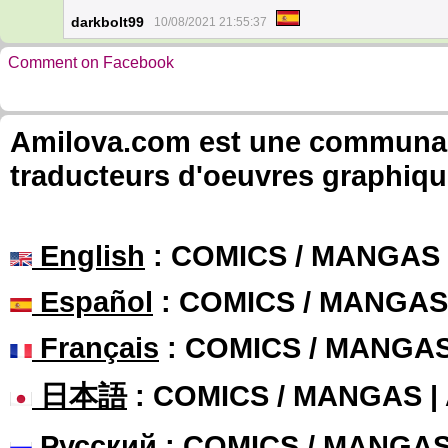
darkbolt99
10/08/2021 21:55:37
Comment on Facebook
Amilova.com est une communauté
traducteurs d'oeuvres graphiqu
English
: COMICS / MANGAS
Español
: COMICS / MANGAS
Français
: COMICS / MANGA
日本語
: COMICS / MANGAS 
Русский
: COMICS / MANGA