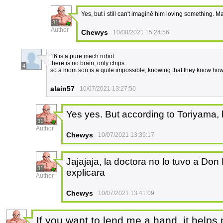
Yes, but i still can't imaginé him loving something. Ma
31
Author
Chewys
10/08/2021 15:24:56
16 is a pure mech robot
there is no brain, only chips.
4
so a mom son is a quite impossible, knowing that they know ho
alain57
10/07/2021 13:27:50
Yes yes. But according to Toriyama,
31
Author
Chewys
10/07/2021 13:39:17
Jajajaja, la doctora no lo tuvo a Do
31
explicara
Author
Chewys
10/07/2021 13:41:09
If you want to lend me a hand, it helps 