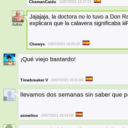
ChamanCaido
10/07/2021 12:27:22
Jajajaja, la doctora no lo tuvo a Don 
31
explicara que la calavera significaba i
Author
Chewys
10/07/2021 18:25:20
¡Qué viejo bastardo!
14
Timebreaker V
10/07/2021 16:31:09
llevamos dos semanas sin saber que po
1
asmelino
10/07/2021 16:43:59