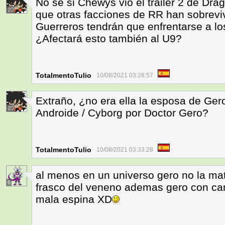
No sé si Chewys vio el tráiler 2 de Dr
20
que otras facciones de RR han sobrevivi
Guerreros tendrán que enfrentarse a los
¿Afectará esto también al U9?
TotalmentoTulio
10/08/2021 03:28:57
Extraño, ¿no era ella la esposa de Ge
20
Androide / Cyborg por Doctor Gero?
TotalmentoTulio
10/08/2021 03:33:28
al menos en un universo gero no la mat
6
frasco del veneno ademas gero con car
mala espina XD