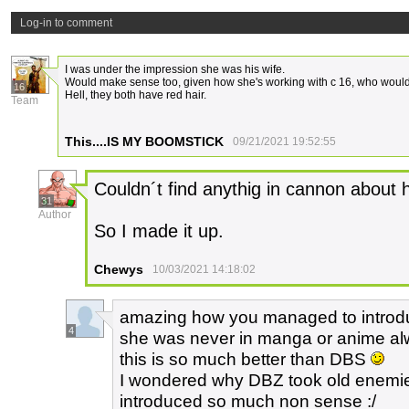
Log-in to comment
I was under the impression she was his wife.
Would make sense too, given how she's working with c 16, who would
16
Hell, they both have red hair.
Team
This....IS MY BOOMSTICK
09/21/2021 19:52:55
Couldn´t find anythig in cannon about 
31
Author
So I made it up.
Chewys
10/03/2021 14:18:02
amazing how you managed to introduc
4
she was never in manga or anime al
this is so much better than DBS
I wondered why DBZ took old enemies
introduced so much non sense :/