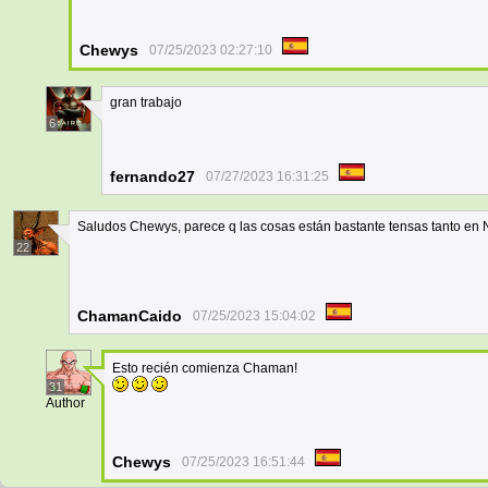
Chewys
07/25/2023 02:27:10
gran trabajo
6
fernando27
07/27/2023 16:31:25
Saludos Chewys, parece q las cosas están bastante tensas tanto en 
22
ChamanCaido
07/25/2023 15:04:02
Esto recién comienza Chaman!
31
Author
Chewys
07/25/2023 16:51:44