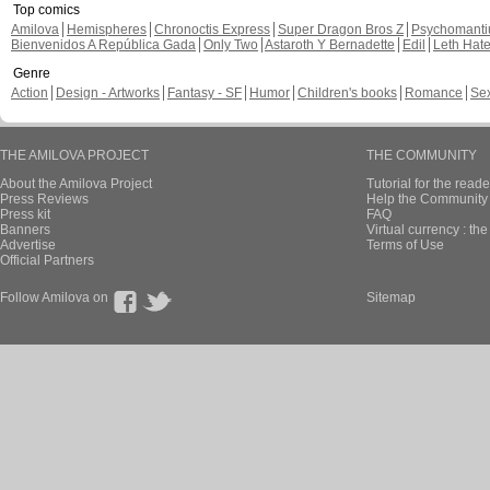
Top comics
Amilova
Hemispheres
Chronoctis Express
Super Dragon Bros Z
Psychomant
Bienvenidos A República Gada
Only Two
Astaroth Y Bernadette
Edil
Leth Hat
Genre
Action
Design - Artworks
Fantasy - SF
Humor
Children's books
Romance
Se
THE AMILOVA PROJECT
THE COMMUNITY
About the Amilova Project
Tutorial for the reade
Press Reviews
Help the Community 
Press kit
FAQ
Banners
Virtual currency : th
Advertise
Terms of Use
Official Partners
Follow Amilova on
Sitemap