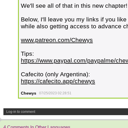
We'll see all of that in this new chapter!
Below, I'll leave you my links if you li
while also getting access to advance c
www.patreon.com/Chewys
Tips:
https://www.paypal.com/paypalme/che
Cafecito (only Argentina):
https://cafecito.app/chewys
Chewys
07/25/2023 02:28:51
Log-in to comment
4 Comments In Other Languages.