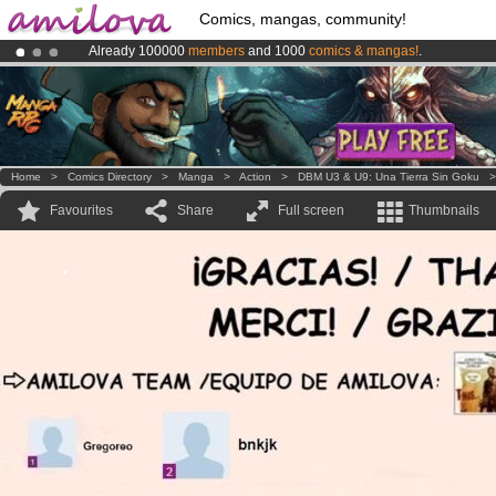
Comics, mangas, community!
Already 100000
members
and 1000
comics & mangas!
.
Premium membership from
3.95 euros
per month !
Get membership
Amilova
Kickstarter is now LIVE
!.
Home
>
Comics Directory
>
Manga
>
Action
>
DBM U3 & U9: Una Tierra Sin Goku
Favourites
Share
Full screen
Thumbnails
.