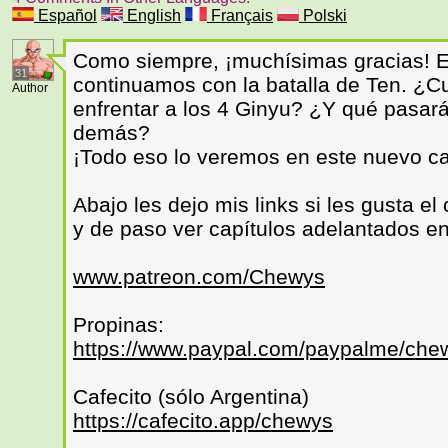
Español
English
Français
Polski
Como siempre, ¡muchísimas gracias! E
31
continuamos con la batalla de Ten. ¿Cu
Author
enfrentar a los 4 Ginyu? ¿Y qué pasará
demás?
¡Todo eso lo veremos en este nuevo cap
Abajo les dejo mis links si les gusta 
y de paso ver capítulos adelantados e
www.patreon.com/Chewys
Propinas:
https://www.paypal.com/paypalme/che
Cafecito (sólo Argentina)
https://cafecito.app/chewys