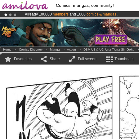
Comics, mangas, community!
Already 100000
members
and 1000
comics & mangas!
.
Amilova
Kickstarter is now LIVE
!.
Premium membership from
3.95 euros
per month !
Get membership
Home
>
Comics Directory
>
Manga
>
Action
>
DBM U3 & U9: Una Tierra Sin Goku
Favourites
Share
Full screen
Thumbnails