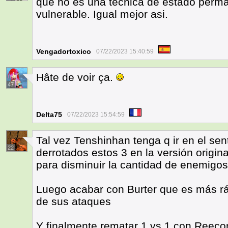
que no es una técnica de estado perma
vulnerable. Igual mejor asi.
Vengadortoxico
07/22/2023 15:40:59
Hâte de voir ça.
47
Delta75
07/22/2023 15:54:59
Tal vez Tenshinhan tenga q ir en el se
22
derrotados estos 3 en la versión origin
para disminuir la cantidad de enemigos
Luego acabar con Burter que es más rá
de sus ataques
Y finalmente rematar 1 vs 1 con Reeco