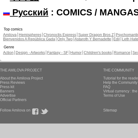
Русский
: COMICS / MANGA
Top comics
Amilova
Hemispheres
Chronoctis Express
Super Dragon Bros Z
Psychomant
Bienvenidos A República Gada
Only Two
Astaroth Y Bernadette
Edil
Leth Hat
Genre
Action
Design - Artworks
Fantasy - SF
Humor
Children's books
Romance
Se
THE AMILOVA PROJECT
THE COMMUNITY
About the Amilova Project
Tutorial for the reade
Press Reviews
Help the Community 
Press kit
FAQ
Banners
Virtual currency : th
Advertise
Terms of Use
Official Partners
Follow Amilova on
Sitemap