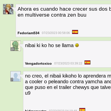
Ahora es cuando hace crecer sus dos br
6
en multiverse contra zen buu
Fedoriam534
07/23/2023 00:58:06
nibai ki ko ho se llama
26
Vengadortoxico
07/23/2023 03:39:22
no creo, el nibaii kikoho lo aprendera
7
a cooler o peleando contra yamcha an
que puso en el trailer chewys que talve
u9