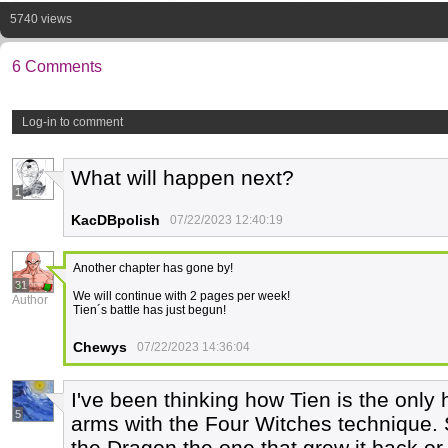
5740 views
6 Comments
Log-in to comment
What will happen next?
1
KacDBpolish
07/22/2023 12:40:19
Another chapter has gone by!
31
We will continue with 2 pages per week!
Author
Tien´s battle has just begun!
Chewys
07/22/2023 14:36:04
I've been thinking how Tien is the only
5
arms with the Four Witches technique.
the Dragon the one that grew it back or