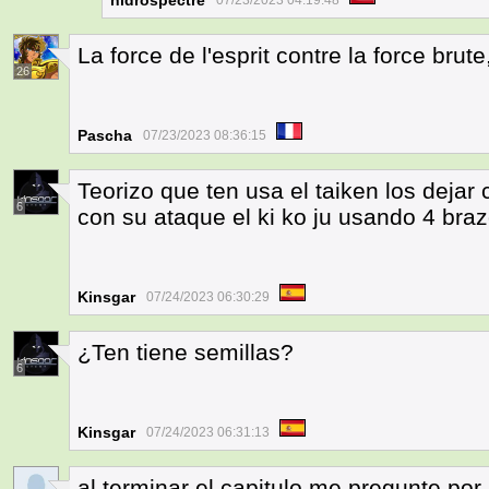
hidrospectre
07/23/2023 04:19:48
La force de l'esprit contre la force brute
26
Pascha
07/23/2023 08:36:15
Teorizo que ten usa el taiken los dejar
6
con su ataque el ki ko ju usando 4 bra
Kinsgar
07/24/2023 06:30:29
¿Ten tiene semillas?
6
Kinsgar
07/24/2023 06:31:13
al terminar el capitulo me pregunte po