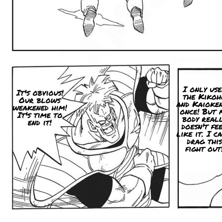
I only use
It's obvious!
the Kikoh
Our blows
and Kaioke
weakened him!
once! But 
It's time to
body real
end it!
doesn't fe
like it. I ca
drag this
fight out