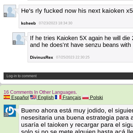
He's rly fucked now his next kaioken x5
6
kcheeb
07/23/2023 18:34:30
If he tries Kaioken 5X again he will die
1
and he does'nt have senzu beans with 
DivinusRex
07/25/2023 22:30:25
Log-in to comment
16 Comments In Other Languages.
Español
English
Français
Polski
Bueno ahora está muy jodido, el siguie
20
nesesitaria una buena estrategia para 
usaría el taioken y recargar para el si
solo si no se mete alguien hasta acá l