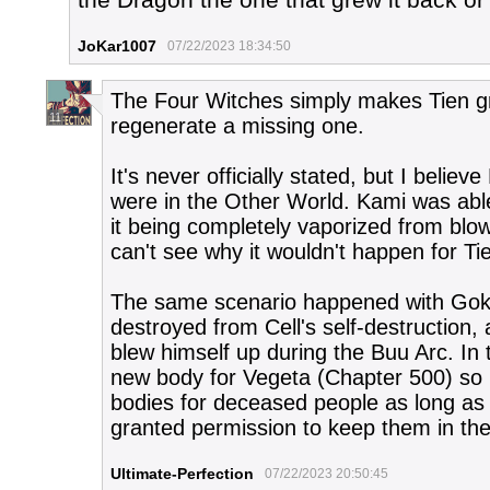
JoKar1007
07/22/2023 18:34:50
The Four Witches simply makes Tien gr
11
regenerate a missing one.
It's never officially stated, but I belie
were in the Other World. Kami was able
it being completely vaporized from blo
can't see why it wouldn't happen for Ti
The same scenario happened with Goku 
destroyed from Cell's self-destruction
blew himself up during the Buu Arc. In
new body for Vegeta (Chapter 500) so it
bodies for deceased people as long as t
granted permission to keep them in the 
Ultimate-Perfection
07/22/2023 20:50:45