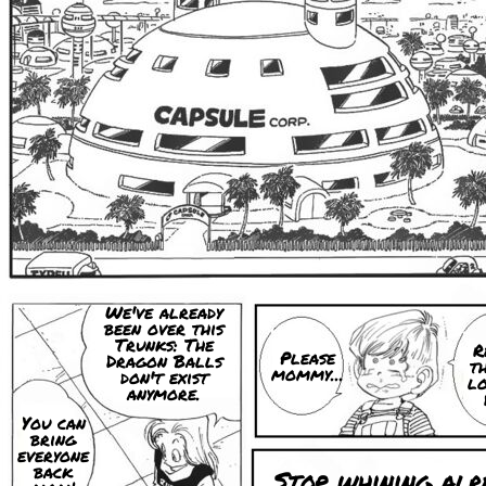
We've already
been over this
Trunks: The
R
Please
Dragon Balls
t
mommy...
don't exist
lo
anymore.
You can
bring
everyone
back
Stop whining alr