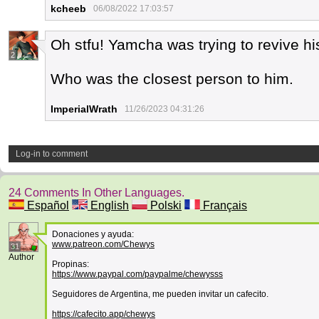
kcheeb
06/08/2022 17:03:57
Oh stfu! Yamcha was trying to revive hi
2
Who was the closest person to him.
ImperialWrath
11/26/2023 04:31:26
Log-in to comment
24 Comments In Other Languages.
Español
English
Polski
Français
Donaciones y ayuda:
www.patreon.com/Chewys
31
Author
Propinas:
https://www.paypal.com/paypalme/chewysss
Seguidores de Argentina, me pueden invitar un cafecito.
https://cafecito.app/chewys