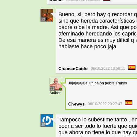
Bueno, si, pero hay q recordar q
22
sino que hereda características d
padre o de la madre. Así que po
afeminado heredando los capric
De esa manera es muy difícil q 
hablaste hace poco jaja.
ChamanCaido
06/10/2022 13:58:15
Jajajajajaja, un bajón pobre Trunks
31
Author
Chewys
06/10/2022 20:27:47
Tampoco lo subestime tanto , en
20
podria ser todo lo fuerte que qui
que ahora no tiene lo que hay q