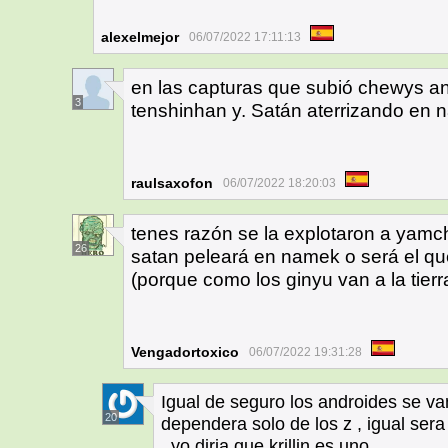
alexelmejor
06/07/2022 17:11:13
en las capturas que subió chewys an
3
tenshinhan y. Satán aterrizando en
raulsaxofon
06/07/2022 18:20:03
tenes razón se la explotaron a yamch
26
satan peleará en namek o será el qu
(porque como los ginyu van a la tierr
Vengadortoxico
06/07/2022 19:31:28
Igual de seguro los androides se va
20
dependera solo de los z , igual se
, yo diria que krillin es uno