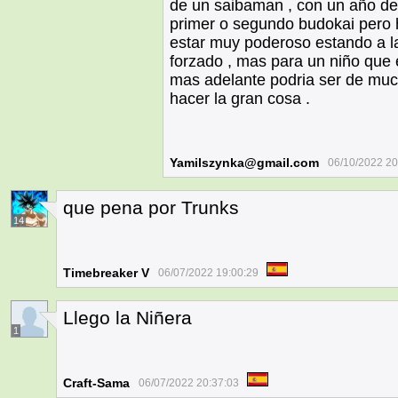
de un saibaman , con un año de e
primer o segundo budokai pero h
estar muy poderoso estando a la 
forzado , mas para un niño que 
mas adelante podria ser de mu
hacer la gran cosa .
Yamilszynka@gmail.com
06/10/2022 20
que pena por Trunks
14
Timebreaker V
06/07/2022 19:00:29
Llego la Niñera
1
Craft-Sama
06/07/2022 20:37:03