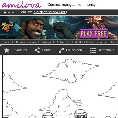
Comics, mangas, community!
Amilova
Kickstarter is now LIVE
!.
Premium membership from
3.95 euros
per month !
Get membership
Already 100000
members
and 1000
comics & mangas!
.
Home
>
Comics Directory
>
Manga
>
Action
>
DBM U3 & U9: Una Tierra Sin Goku
Favourites
Share
Full screen
Thumbnails