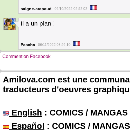
saigne-crapaud
06/10/2022 02:52:02
Il a un plan !
26
Pascha
06/11/2022 08:56:10
Comment on Facebook
Amilova.com est une communauté
traducteurs d'oeuvres graphiqu
English
: COMICS / MANGAS
Español
: COMICS / MANGAS