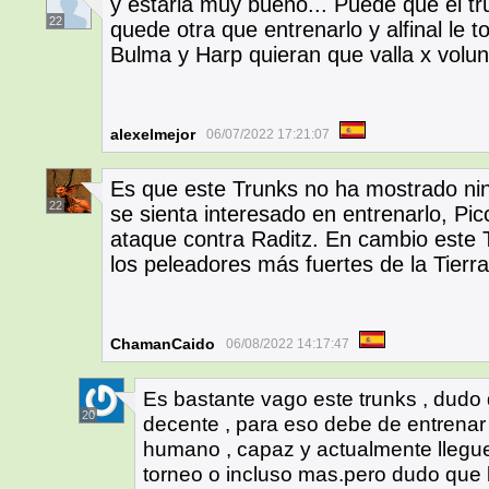
y estaria muy bueno... Puede que el tr
22
quede otra que entrenarlo y alfinal le 
Bulma y Harp quieran que valla x volunt
alexelmejor
06/07/2022 17:21:07
Es que este Trunks no ha mostrado nin
22
se sienta interesado en entrenarlo, Pic
ataque contra Raditz. En cambio este 
los peleadores más fuertes de la Tierr
ChamanCaido
06/08/2022 14:17:47
Es bastante vago este trunks , dudo 
20
decente , para eso debe de entrenar
humano , capaz y actualmente llegue a
torneo o incluso mas.pero dudo que l