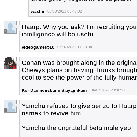
waslin
06/10/2022 03:47:02
Haarp: Why you ask? I'm recruiting you 
1
intelligence will be useful.
videogames518
06/07/2022 17:28:08
Gohan was brought along in the original
12
Chewys plans on having Trunks brough
cool to see the power of the fully huma
Kor Daemonsbane Saiyajinkami
06/07/2022 23:36:32
Yamcha refuses to give senzu to Haarp 
6
namek to revive him
Yamcha the ungrateful beta male yep