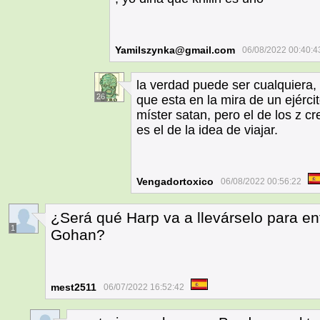
Yamilszynka@gmail.com
06/08/2022 00:40:4
la verdad puede ser cualquiera, 
26
que esta en la mira de un ejér
míster satan, pero el de los z cr
es el de la idea de viajar.
Vengadortoxico
06/08/2022 00:56:22
¿Será qué Harp va a llevárselo para en
1
Gohan?
mest2511
06/07/2022 16:52:42