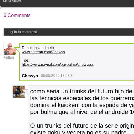
6834 views
6 Comments
Log-in to comment
Donations and help:
www.patreon.com/Chewys
31
Author
Tips:
https://www.paypal.com/paypalme/chewysss
Chewys
06/05/2022 18:53:34
como seria un trunks del futuro hijo 
6
las tecnicas especiales de los guerrero
domina el kaioken, con la espada de 
por bulma que al nivel de el androide 1
O un trunks del futuro de la serie ori
existe goku y vegeta no es su padre.