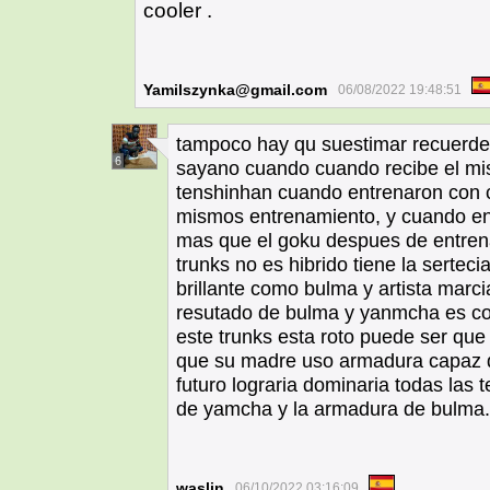
cooler .
Yamilszynka@gmail.com
06/08/2022 19:48:51
tampoco hay qu suestimar recuerde 
6
sayano cuando cuando recibe el m
tenshinhan cuando entrenaron con 
mismos entrenamiento, y cuando e
mas que el goku despues de entre
trunks no es hibrido tiene la sertec
brillante como bulma y artista marc
resutado de bulma y yanmcha es co
este trunks esta roto puede ser que 
que su madre uso armadura capaz d
futuro lograria dominaria todas las
de yamcha y la armadura de bulma.
waslin
06/10/2022 03:16:09