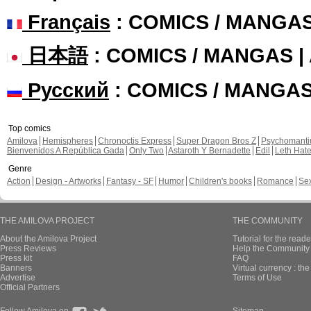
Français
: COMICS / MANGA
日本語
: COMICS / MANGAS 
Русский
: COMICS / MANGA
Top comics
Amilova
Hemispheres
Chronoctis Express
Super Dragon Bros Z
Psychomant
Bienvenidos A República Gada
Only Two
Astaroth Y Bernadette
Edil
Leth Hat
Genre
Action
Design - Artworks
Fantasy - SF
Humor
Children's books
Romance
Se
THE AMILOVA PROJECT
THE COMMUNITY
About the Amilova Project
Tutorial for the reade
Press Reviews
Help the Community 
Press kit
FAQ
Banners
Virtual currency : th
Advertise
Terms of Use
Official Partners