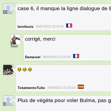
case 6, il manque la ligne dialogue de 
14
leroilouis
06/07/2022 22:29:41
corrigé, merci
9
Team
Demerzel
06/09/2022 21:54:50
20
TotalmentoTulio
06/08/2022 02:25:24
Plus de végéta pour voler Bulma, pas 
2