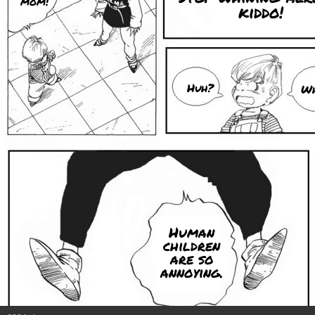
mom!
kiddo!
Huh?
Wh
Human
children
are so
annoying.