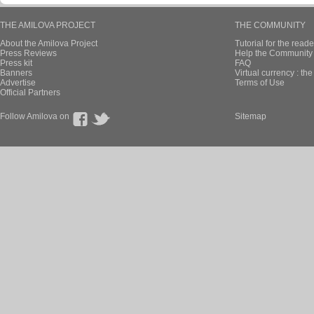
THE AMILOVA PROJECT
THE COMMUNITY
About the Amilova Project
Tutorial for the reade
Press Reviews
Help the Community 
Press kit
FAQ
Banners
Virtual currency : th
Advertise
Terms of Use
Official Partners
Follow Amilova on
Sitemap