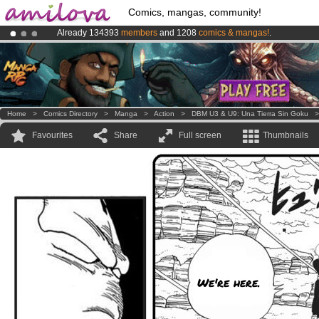
Comics, mangas, community!
Already 134393
members
and 1208
comics & mangas!
.
Amilova
Kickstarter is now LIVE
!.
Premium membership from
3.95 euros
per month !
Get membership
Home
>
Comics Directory
>
Manga
>
Action
>
DBM U3 & U9: Una Tierra Sin Goku
Favourites
Share
Full screen
Thumbnails
We're here.