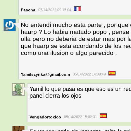
Pascha
05/14/2022 09:15:04
No entendi mucho esta parte , por que e
20
haarp ? Lo habia matado popo , pense 
olla pero no deberia de estar mas por l
que haarp se esta acordando de los re
como una ilusion o algo parecido .
Yamilszynka@gmail.com
05/14/2022 14:38:49
Yamil lo que pasa es que eso es un re
26
panel cierra los ojos
Vengadortoxico
05/14/2022 15:02:31