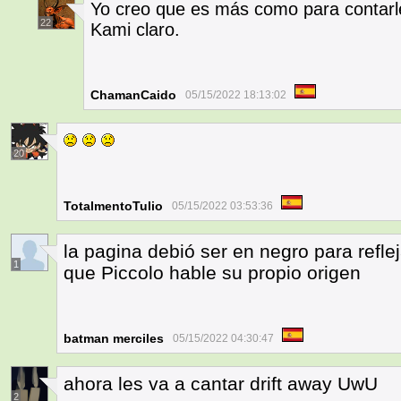
Yo creo que es más como para contarl
22
Kami claro.
ChamanCaido
05/15/2022 18:13:02
20
TotalmentoTulio
05/15/2022 03:53:36
la pagina debió ser en negro para reflej
1
que Piccolo hable su propio origen
batman merciles
05/15/2022 04:30:47
ahora les va a cantar drift away UwU
2