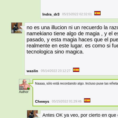
Indra_dr3
05/15/2022 02:32:01
no es una illucion ni un recuerdo la ra
6
namekiano tiene algo de magia , y el 
pasado, y esta magia haces que el pue
realmente en este lugar. es como si f
tecnologica sino magica.
waslin
05/14/2022 23:12:27
Naaaa, sólo está recordando algo. Incluso puse las viñet
31
Author
Chewys
05/15/2022 01:29:46
Antes OK ya veo, por cierto en que d