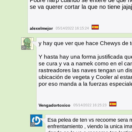
Pobre harp cuando se entere de que n
se va querer cortar la que no tiene jajaj
alexelmejor
05/14/2022 16:15:24
y hay que ver que hace Chewys de te
26
Y hasta hay una forma justificada q
se cura y va a namek como en el can
rastreadores las naves tengan un disp
ubicación de vegeta y Cooler al estar 
por eso manda a la fuerzas especial
Vengadortoxico
05/14/2022 16:25:23
Esa pelea de ten vs recoome sera 
20
enfrentamiento , viendo la unica i