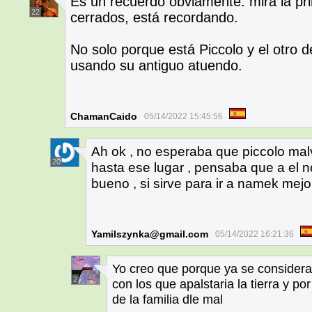
Es un recuerdo obviamente. mira la pr
22
cerrados, está recordando.
No solo porque está Piccolo y el otro 
usando su antiguo atuendo.
ChamanCaido
05/14/2022 15:45:56
Ah ok , no esperaba que piccolo malv
20
hasta ese lugar , pensaba que a el 
bueno , si sirve para ir a namek mejor
Yamilszynka@gmail.com
05/14/2022 16:21:36
Yo creo que porque ya se considera
2
con los que apalstaria la tierra y po
de la familia dle mal