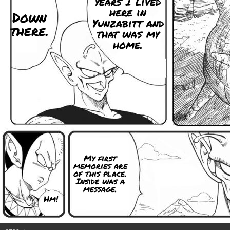
years I lived
here in
Down
Yunzabitt and
there.
that was my
home.
My first
memories are
of this place.
Inside was a
message.
Hm!