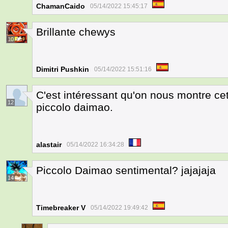
ChamanCaido
05/14/2022 15:45:17
Brillante chewys
10
Dimitri Pushkin
05/14/2022 15:51:16
C'est intéressant qu'on nous montre cet
12
piccolo daimao.
alastair
05/14/2022 16:34:28
Piccolo Daimao sentimental? jajajaja
14
Timebreaker V
05/14/2022 19:49:42