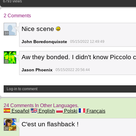
6793 views
2 Comments
Nice scene
10
John Boredonquixote
05/15/2022 12:49:49
Aw they bonded. I didn't know Piccolo
11
Jason Phoenix
05/15/2022 20:56:44
Log-in to comment
24 Comments In Other Languages.
Español
English
Polski
Français
C'est un flashback !
26