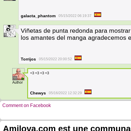
galacta_phantom
05/15/2022 06:19:37
Viñetas de punta redonda para mostrar
3
los amantes del manga agradecemos el
Torrijos
05/15/2022 20:00:52
<3 <3 <3 <3
31
Author
Chewys
05/16/2022 12:32:29
Comment on Facebook
Amilova.com est une communauté