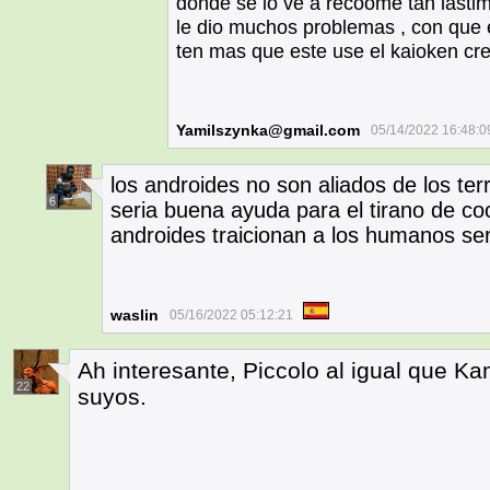
donde se lo ve a recoome tan lasti
le dio muchos problemas , con que e
ten mas que este use el kaioken cre
Yamilszynka@gmail.com
05/14/2022 16:48:0
los androides no son aliados de los ter
6
seria buena ayuda para el tirano de coo
androides traicionan a los humanos ser
waslin
05/16/2022 05:12:21
Ah interesante, Piccolo al igual que Ka
22
suyos.