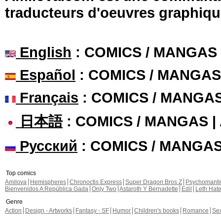
traducteurs d'oeuvres graphiqu
English
: COMICS / MANGAS
Español
: COMICS / MANGAS
Français
: COMICS / MANGA
日本語
: COMICS / MANGAS 
Русский
: COMICS / MANGA
Top comics
Amilova
Hemispheres
Chronoctis Express
Super Dragon Bros Z
Psychomant
Bienvenidos A República Gada
Only Two
Astaroth Y Bernadette
Edil
Leth Hat
Genre
Action
Design - Artworks
Fantasy - SF
Humor
Children's books
Romance
Se