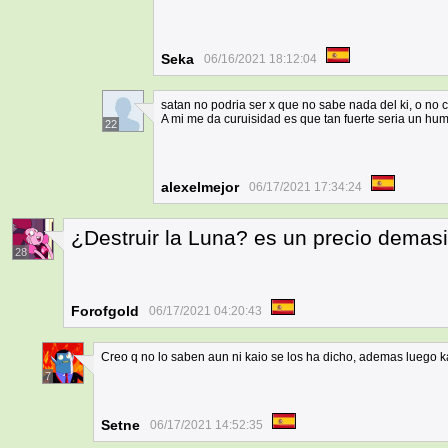
Seka
06/16/2021 18:12:04
satan no podria ser x que no sabe nada del ki, o no 
A mi me da curuisidad es que tan fuerte seria un hu
22
alexelmejor
06/17/2021 17:34:24
¿Destruir la Luna? es un precio demasia
28
Forofgold
06/17/2021 04:20:43
Creo q no lo saben aun ni kaio se los ha dicho, ademas luego 
7
Setne
06/17/2021 14:52:35