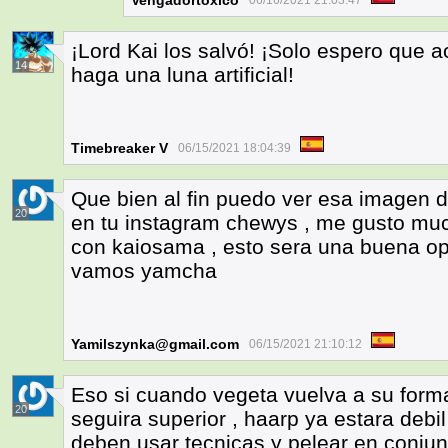
Vengadortoxico
06/16/2021 21:03:47
¡Lord Kai los salvó! ¡Solo espero que
14
haga una luna artificial!
Timebreaker V
06/15/2021 18:04:39
Que bien al fin puedo ver esa imagen
20
en tu instagram chewys , me gusto m
con kaiosama , esto sera una buena opo
vamos yamcha
Yamilszynka@gmail.com
06/15/2021 21:10:12
Eso si cuando vegeta vuelva a su for
20
seguira superior , haarp ya estara debi
deben usar tecnicas y pelear en conju