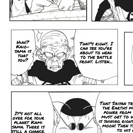
Huh!?
That's right. I
Kaio-
can see you're
sama is
about to head
that
to the battle
you?
front. Listen...
That Saiyan t
the Earths m
power from 
It's not all
must get to 
over for your
is shining rig
planet Kami
moon! Then t
sama. There is
to his
still a chance.