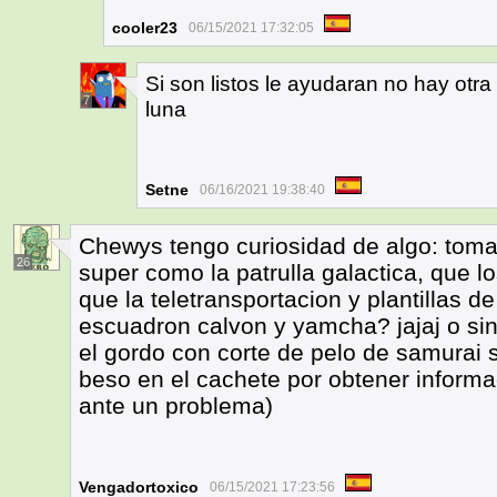
cooler23
06/15/2021 17:32:05
Si son listos le ayudaran no hay otr
7
luna
Setne
06/16/2021 19:38:40
Chewys tengo curiosidad de algo: toma
26
super como la patrulla galactica, que 
que la teletransportacion y plantillas 
escuadron calvon y yamcha? jajaj o sin
el gordo con corte de pelo de samurai 
beso en el cachete por obtener informac
ante un problema)
Vengadortoxico
06/15/2021 17:23:56