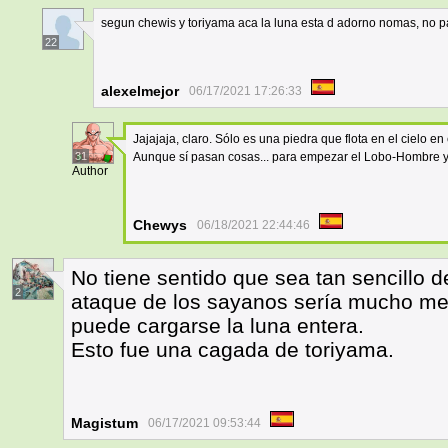
segun chewis y toriyama aca la luna esta d adorno nomas, no p
22
alexelmejor
06/17/2021 17:26:33
Jajajaja, claro. Sólo es una piedra que flota en el cielo e
31
Aunque sí pasan cosas... para empezar el Lobo-Hombre 
Author
Chewys
06/18/2021 22:44:46
No tiene sentido que sea tan sencillo d
2
ataque de los sayanos sería mucho men
puede cargarse la luna entera.
Esto fue una cagada de toriyama.
Magistum
06/17/2021 09:53:44