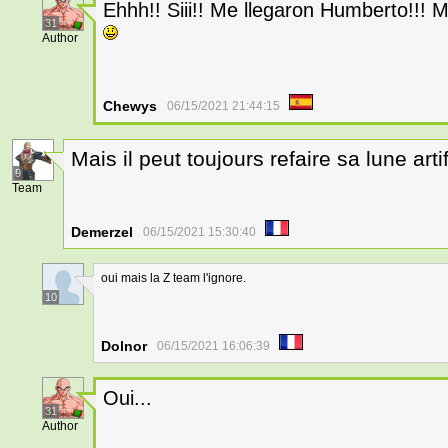
Ehhh!! Siii!! Me llegaron Humberto!!! 
31
Author
Chewys
06/15/2021 21:44:15
Mais il peut toujours refaire sa lune artif
9
Team
Demerzel
06/15/2021 15:30:40
oui mais la Z team l'ignore.
10
Dolnor
06/15/2021 16:06:39
Oui...
31
Author