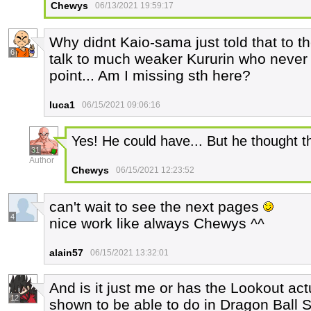
Chewys
06/13/2021 19:59:17
Why didnt Kaio-sama just told that to th
6
talk to much weaker Kururin who never 
point... Am I missing sth here?
luca1
06/15/2021 09:06:16
Yes! He could have... But he thought th
31
Author
Chewys
06/15/2021 12:23:52
can't wait to see the next pages
4
nice work like always Chewys ^^
alain57
06/15/2021 13:32:01
And is it just me or has the Lookout ac
12
shown to be able to do in Dragon Ball 