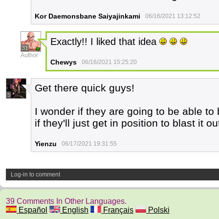
Kor Daemonsbane Saiyajinkami
06/16/2021 13:12:52
Exactly!! I liked that idea
31
Author
Chewys
06/16/2021 15:25:20
Get there quick guys!
5
I wonder if they are going to be able to
if they'll just get in position to blast it 
Yienzu
06/17/2021 19:31:55
Log-in to comment
39 Comments In Other Languages.
Español
English
Français
Polski