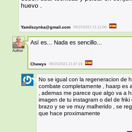
huevo .
Yamilszynka@gmail.com
06/15/2021 21:12:00
Así es... Nada es sencillo...
31
Author
Chewys
06/15/2021 21:47:19
No se igual con la regeneracion de h
20
combate completamente , haarp es 
, ademas me parece que algo va a ha
imagen de tu instagram o del de friki
brazo y se ve muy malherido , se reg
que hace proximamente