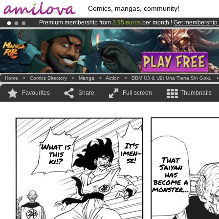
Comics, mangas, community!
Premium membership from
3.95 euros
per month !
Get membership
Amilova
Kickstarter is now LIVE
!.
Already 100000
members
and 1000
comics & mangas!
.
Home
>
Comics Directory
>
Manga
>
Action
>
DBM U3 & U9: Una Tierra Sin Goku
Favourites
Share
Full screen
Thumbnails
It's
What is
imen-
this
That
se!
ki!?
Saiyan
has
become a
monster...