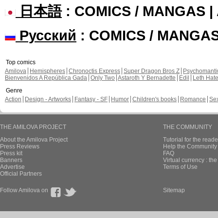
日本語
: COMICS / MANGAS 
Русский
: COMICS / MANGA
Top comics
Amilova
Hemispheres
Chronoctis Express
Super Dragon Bros Z
Psychomant
Bienvenidos A República Gada
Only Two
Astaroth Y Bernadette
Edil
Leth Hat
Genre
Action
Design - Artworks
Fantasy - SF
Humor
Children's books
Romance
Se
THE AMILOVA PROJECT
THE COMMUNITY
About the Amilova Project
Tutorial for the reade
Press Reviews
Help the Community 
Press kit
FAQ
Banners
Virtual currency : th
Advertise
Terms of Use
Official Partners
Follow Amilova on
Sitemap