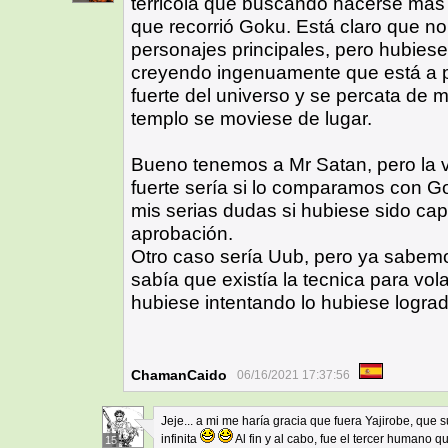
terricola que buscando hacerse más 
que recorrió Goku. Está claro que no 
personajes principales, pero hubiese
creyendo ingenuamente que está a p
fuerte del universo y se percata de 
templo se moviese de lugar.
Bueno tenemos a Mr Satan, pero la 
fuerte sería si lo comparamos con G
mis serias dudas si hubiese sido capa
aprobación.
Otro caso sería Uub, pero ya sabem
sabía que existía la tecnica para vo
hubiese intentando lo hubiese lograd
ChamanCaido
06/16/2021 17:37:56
Jeje... a mi me haría gracia que fuera Yajirobe, que
infinita
Al fin y al cabo, fue el tercer humano q
15