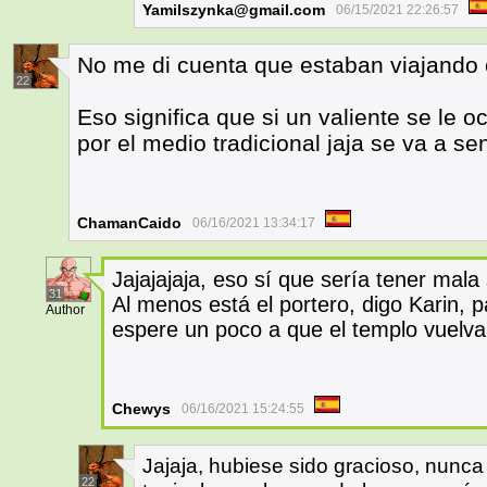
Yamilszynka@gmail.com
06/15/2021 22:26:57
No me di cuenta que estaban viajando 
22
Eso significa que si un valiente se le 
por el medio tradicional jaja se va a sen
ChamanCaido
06/16/2021 13:34:17
Jajajajaja, eso sí que sería tener mala
31
Al menos está el portero, digo Karin, p
Author
espere un poco a que el templo vuelva 
Chewys
06/16/2021 15:24:55
Jajaja, hubiese sido gracioso, nunca
22