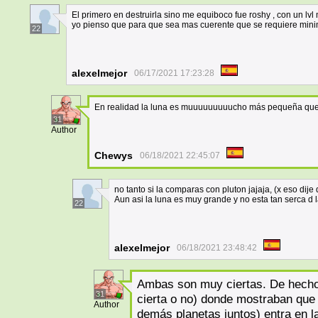
El primero en destruirla sino me equiboco fue roshy , con un lvl
yo pienso que para que sea mas cuerente que se requiere minimo
22
alexelmejor
06/17/2021 17:23:28
En realidad la luna es muuuuuuuuucho más pequeña que
31
Author
Chewys
06/18/2021 22:45:07
no tanto si la comparas con pluton jajaja, (x eso dije d
Aun asi la luna es muy grande y no esta tan serca d 
22
alexelmejor
06/18/2021 23:48:42
Ambas son muy ciertas. De hecho
31
cierta o no) donde mostraban que 
Author
demás planetas juntos) entra en la 