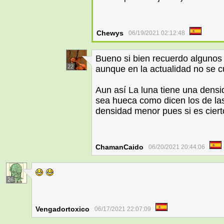
Chewys
06/19/2021 02:12:48
Bueno si bien recuerdo algunos 
22
aunque en la actualidad no se cua
Aun así La luna tiene una dens
sea hueca como dicen los de las
densidad menor pues si es ciert
ChamanCaido
06/20/2021 20:44:06
26
Vengadortoxico
06/17/2021 22:07:09