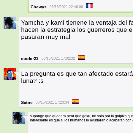
Chewys
06/18/2021 22:46:09
Yamcha y kami tienene la ventaja del fa
17
hacen la estrategia los guerreros que 
pasaran muy mal
cooler23
06/15/2021 17:02:32
La pregunta es que tan afectado estar
7
luna? :s
Setne
06/15/2021 17:23:34
supongo que quedara peor que goku, no solo por la golpiza que 
interesante es que si los humanos lo ayudaran o acabaran con 
17