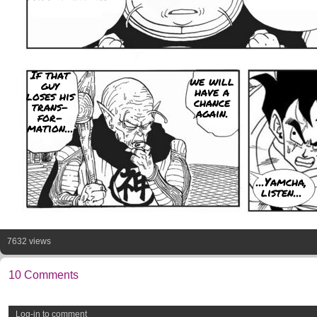
If that
we will
guy
have a
loses his
chance
trans-
again.
for-
mation...
...Yamcha,
listen...
7632 views
10 Comments
Log-in to comment