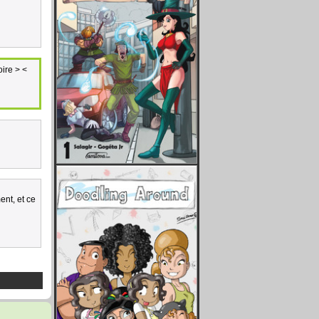
oire > <
ent, et ce