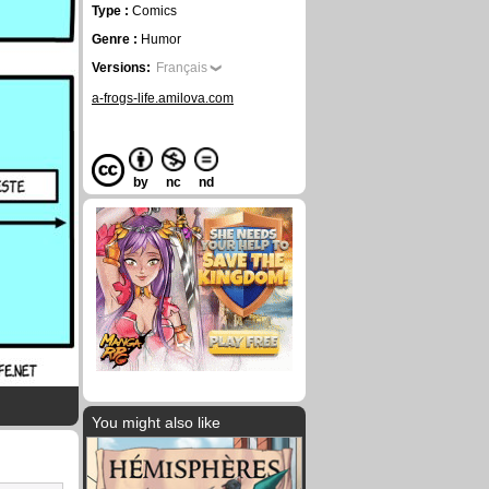
Type :
Comics
Genre :
Humor
Versions:
Français
a-frogs-life.amilova.com
by
nc
nd
You might also like