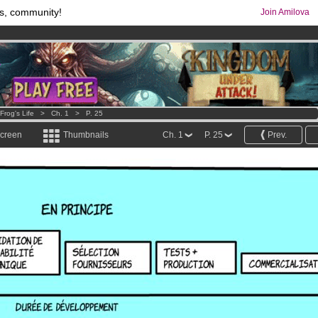
s, community!
Join Amilova
os
per month !
Get membership now
comics & mangas!
.
Frog's Life
>
Ch. 1
>
P. 25
screen
Thumbnails
Ch. 1
P. 25
Prev.