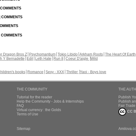
| COMMENTS
 | COMMENTS
 COMMENTS
 | COMMENTS
r Dragon Bros Z
Psychomantium
Tokio Libido
Arkham Roots
The Heart Of Earth
th Y Bernadette
Edil
Leth Hate
Run 8
Coeur D'aigle
Wild
hildren's books
Romance
Sexy - XXX
Thriller
Yaoi - Boys love
THE COMMUNITY
THE AUT
Tutorial for the reader
Publish Y
Help the Community - Jobs & Internships
Publish an
FAQ
Fair Trad
Virtual currency : the Golds
CC B
Terms of Use
Sitemap
Amilova.c