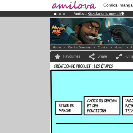
Comics, manga
Amilova
Kickstarter is now LIVE
!.
Premium membership from
3.95 eur
Already 100000
members
and 1000
Home
>
Comics Directory
>
Comics
>
Humor
>
A 
Favourites
Share
Full 