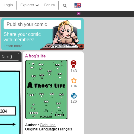
Login
Explorer
Forum
Publish your comic
Share your comic
with members!
Learn more...
A frog's life
Next
143
104
126
Author :
Globuline
Original Language:
Français