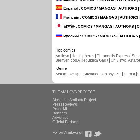
Español
: COMICS / MANGAS | AUTHORS 
Français
: COMICS / MANGAS | AUTHORS
日本語
: COMICS / MANGAS | AUTHORS |
Русский
: COMICS / MANGAS | AUTHORS
Top comics
Amilova
Hemispheres
Chronoctis Express
Supe
Bienvenidos A República Gada
Only Two
Astaro
Genre
Action
Design - Artworks
Fantasy - SF
Humor
C
THE AMILOVA PROJECT
About the Amilova Project
Press Reviews
Press kit
Banners
Advertise
Official Partners
Follow Amilova on