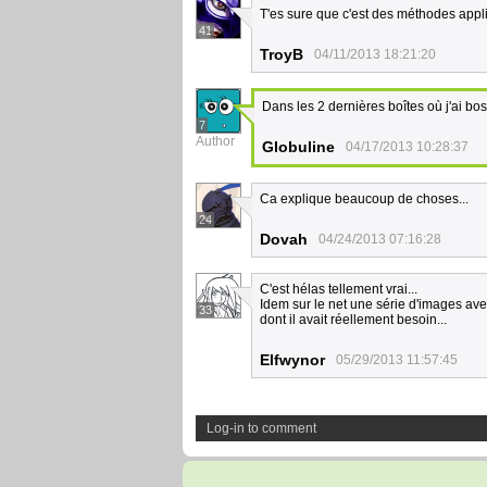
T'es sure que c'est des méthodes appli
41
TroyB
04/11/2013 18:21:20
Dans les 2 dernières boîtes où j'ai bos
7
Author
Globuline
04/17/2013 10:28:37
Ca explique beaucoup de choses...
24
Dovah
04/24/2013 07:16:28
C'est hélas tellement vrai...
Idem sur le net une série d'images avec
33
dont il avait réellement besoin...
Elfwynor
05/29/2013 11:57:45
Log-in to comment