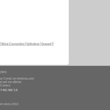
Blind Connection
Sethxfaye
Graped
HORS
our Comic on Amilova.com
d sell my eBook
e Comics
Y-NC-ND 3.0
om since 2010