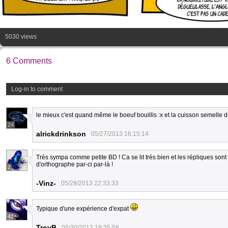
5030 views
6 Comments
Log-in to comment
le mieux c'est quand même le boeuf bouillis :x et la cuisson semelle 
24
alrickdrinkson
05/27/2013 16:15:14
Très sympa comme petite BD ! Ca se lit très bien et les répliques sont
d'orthographe par-ci par-là !
2
-Vinz-
05/28/2013 22:33:33
Typique d'une expérience d'expat
41
TroyB
05/30/2013 19:35:58