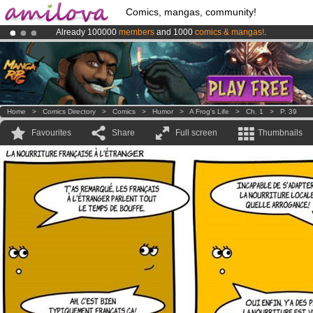
Comics, mangas, community!
Already 100000
members
and 1000
comics & mangas!
.
Amilova
Kickstarter is now LIVE
!.
Premium membership from
3.95 euros
per month !
Get membership
Home
>
Comics Directory
>
Comics
>
Humor
>
A Frog's Life
>
Ch. 1
>
P. 39
Favourites
Share
Full screen
Thumbnails