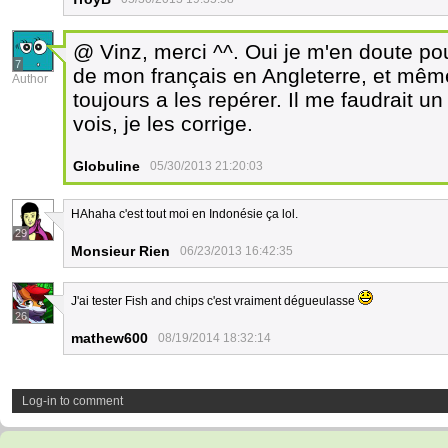
@ Vinz, merci ^^. Oui je m'en doute po
7
de mon français en Angleterre, et même 
Author
toujours a les repérer. Il me faudrait un 
vois, je les corrige.
Globuline
05/30/2013 21:20:03
HAhaha c'est tout moi en Indonésie ça lol.
29
Monsieur Rien
06/23/2013 16:42:35
J'ai tester Fish and chips c'est vraiment dégueulasse
26
mathew600
08/19/2014 18:32:14
Log-in to comment