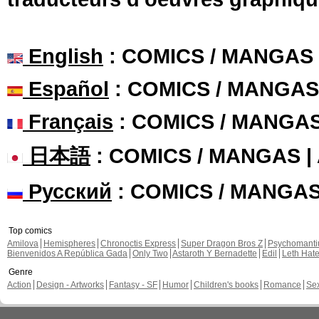
English
: COMICS / MANGAS
Español
: COMICS / MANGAS
Français
: COMICS / MANGA
日本語
: COMICS / MANGAS 
Русский
: COMICS / MANGA
Top comics
Amilova
Hemispheres
Chronoctis Express
Super Dragon Bros Z
Psychomant
Bienvenidos A República Gada
Only Two
Astaroth Y Bernadette
Edil
Leth Hat
Genre
Action
Design - Artworks
Fantasy - SF
Humor
Children's books
Romance
Se