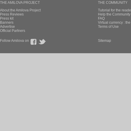
THE AMILOVA PROJECT
THE COMMUNITY
About the Amilova Project
Tutorial for the reade
Press Reviews
Help the Community 
Press kit
FAQ
Banners
Virtual currency : th
Advertise
Terms of Use
Official Partners
Follow Amilova on
Sitemap